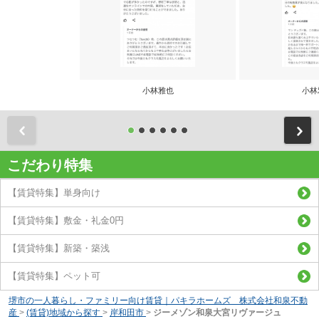
小林雅也
小林
前
こだわり特集
【賃貸特集】単身向け
【賃貸特集】敷金・礼金0円
【賃貸特集】新築・築浅
【賃貸特集】ペット可
堺市の一人暮らし・ファミリー向け賃貸｜パキラホームズ 株式会社和泉不動
産
>
(賃貸)地域から探す
>
岸和田市
>
ジーメゾン和泉大宮リヴァージュ