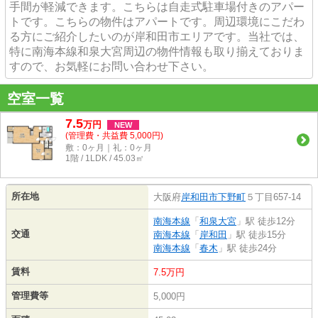
手間が軽減できます。こちらは自走式駐車場付きのアパー
トです。こちらの物件はアパートです。周辺環境にこだわ
る方にご紹介したいのが岸和田市エリアです。当社では、
特に南海本線和泉大宮周辺の物件情報も取り揃えておりま
すので、お気軽にお問い合わせ下さい。
空室一覧
7.5
万
円
NEW
(管理費・共益費 5,000円)
敷：0ヶ月｜礼：0ヶ月
1階 / 1LDK / 45.03㎡
所在地
大阪府
岸和田市
下野町
５丁目657-14
南海本線
「
和泉大宮
」駅 徒歩12分
交通
南海本線
「
岸和田
」駅 徒歩15分
南海本線
「
春木
」駅 徒歩24分
賃料
7.5万円
管理費等
5,000円