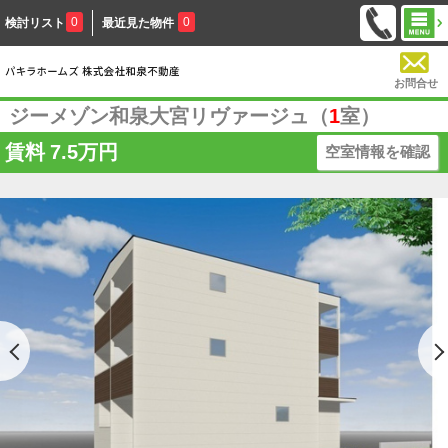
0
0
検討リスト
最近見た物件
お問合せ
ジーメゾン和泉大宮リヴァージュ（
1
室）
賃料
7.5万円
空室情報を確認