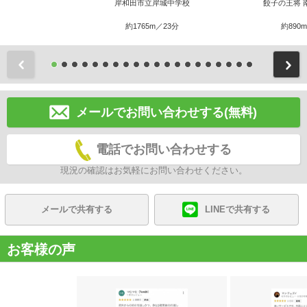
岸和田市立岸城中学校
餃子の王将 
約1765m／23分
約890
前
メールでお問い合わせする(無料)
電話でお問い合わせする
現況の確認はお気軽にお問い合わせください。
メールで共有する
LINEで共有する
お客様の声