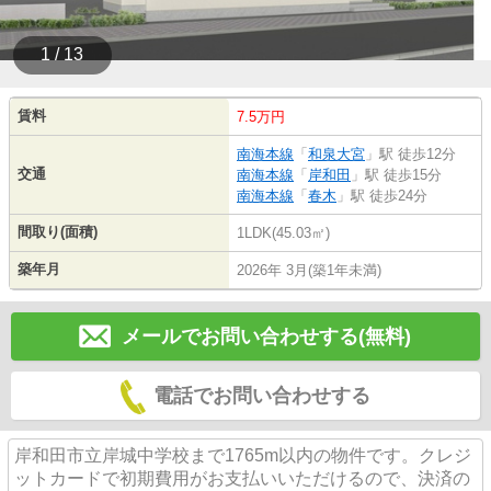
1 / 13
賃料
7.5万円
南海本線
「
和泉大宮
」駅 徒歩12分
交通
南海本線
「
岸和田
」駅 徒歩15分
南海本線
「
春木
」駅 徒歩24分
間取り(面積)
1LDK(45.03㎡)
築年月
2026年 3月(築1年未満)
メールでお問い合わせする(無料)
電話でお問い合わせする
岸和田市立岸城中学校まで1765m以内の物件です。クレジ
ットカードで初期費用がお支払いいただけるので、決済の