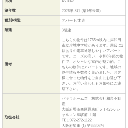
面積
45.03㎡
築年数
2026年 3月 (築1年未満)
種別/構造
アパート/木造
階建
3階建
こちらの物件は1765m以内に岸和田
市立岸城中学校があります。周辺に2
駅ありの電車通勤しやすいアパート
です。ニーズの高い、令和8年築の物
件で、オシャレな室内が魅力的。こ
備考
ちらの物件はアパートです。地域の
物件情報を数多く集めました。お客
様に合った物件をご自由にお選び下
さい。お問い合わせもお気軽にご連
絡下さい。
パキラホームズ 株式会社和泉不動
産
大阪府堺市西区鳳東町５丁423-6 シ
ャルマン鳳駅前 １階
取扱会社
TEL:072-272-1122
大阪府知事 (1) 第63202号