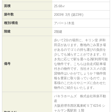
面積
25.68㎡
築年数
2003年 3月 (築23年)
種別/構造
アパート/木造
階建
2階建
歩いて2分の場所に、キリン堂 岸和
田店があります。敷地内ごみ置き場
があるのでゴミの持ち運びの負担を
少しでも減らすことができます。行
き先に応じて駅を選べる2駅利用可能
備考
な物件です。こちらは自走式駐車場
付きの物件です。当社オススメの賃
貸物件はいかがでしょうか？物件情
報を豊富に取り扱っているので、お
客様のこだわりやニーズに合わせた
物件のご紹介もいたします。
パキラホームズ 株式会社和泉不動
産
大阪府堺市西区鳳東町５丁423-6 シ
ャルマン鳳駅前 １階