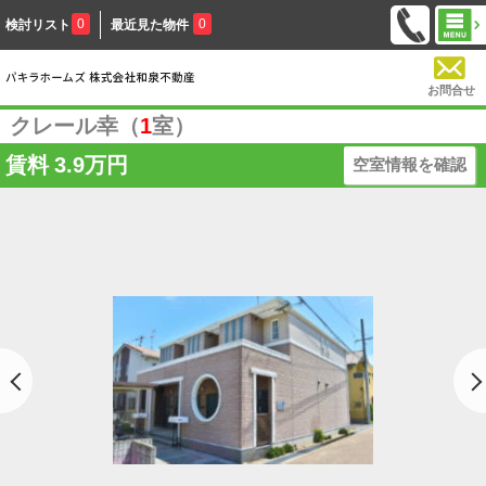
0
0
検討リスト
最近見た物件
お問合せ
クレール幸（
1
室）
賃料
3.9万円
空室情報を確認