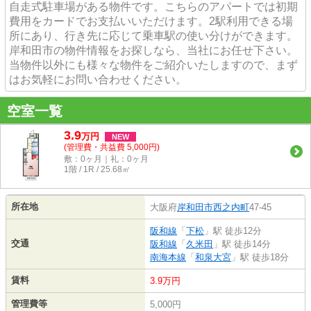
自走式駐車場がある物件です。こちらのアパートでは初期
費用をカードでお支払いいただけます。2駅利用できる場
所にあり、行き先に応じて乗車駅の使い分けができます。
岸和田市の物件情報をお探しなら、当社にお任せ下さい。
当物件以外にも様々な物件をご紹介いたしますので、まず
はお気軽にお問い合わせください。
空室一覧
3.9
万
円
NEW
(管理費・共益費 5,000円)
敷：0ヶ月｜礼：0ヶ月
1階 / 1R / 25.68㎡
所在地
大阪府
岸和田市
西之内町
47-45
阪和線
「
下松
」駅 徒歩12分
交通
阪和線
「
久米田
」駅 徒歩14分
南海本線
「
和泉大宮
」駅 徒歩18分
賃料
3.9万円
管理費等
5,000円