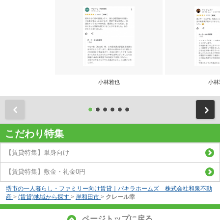
小林雅也
小林
前
こだわり特集
【賃貸特集】単身向け
【賃貸特集】敷金・礼金0円
堺市の一人暮らし・ファミリー向け賃貸｜パキラホームズ 株式会社和泉不動
産
>
(賃貸)地域から探す
>
岸和田市
>
クレール幸
ページトップに戻る