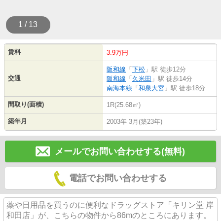
1 / 13
賃料
3.9万円
阪和線
「
下松
」駅 徒歩12分
交通
阪和線
「
久米田
」駅 徒歩14分
南海本線
「
和泉大宮
」駅 徒歩18分
間取り(面積)
1R(25.68㎡)
築年月
2003年 3月(築23年)
メールでお問い合わせする(無料)
電話でお問い合わせする
薬や日用品を買うのに便利なドラッグストア「キリン堂 岸
和田店」が、こちらの物件から86mのところにあります。