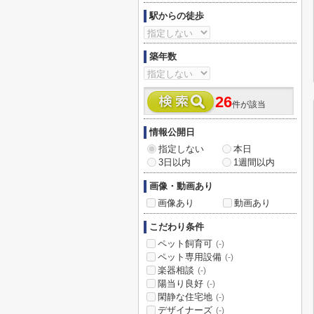
駅からの徒歩
築年数
26
件が該当
情報公開日
指定しない
本日
3日以内
1週間以内
画像・動画あり
画像あり
動画あり
こだわり条件
ペット飼育可
(-)
ペット専用設備
(-)
楽器相談
(-)
陽当り良好
(-)
閑静な住宅地
(-)
デザイナーズ
(-)