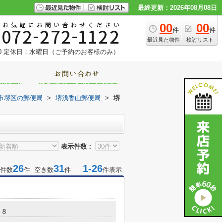
最終更新：2026年08月08日
00
00
件
件
最近見た物件
検討リスト
0
定休日：水曜日（ご予約のお客様のみ）
市堺区の郵便局
>
堺浅香山郵便局
>
堺
表示件数：
26
31
1-26
件数
件 空き数
件
件表示
－８