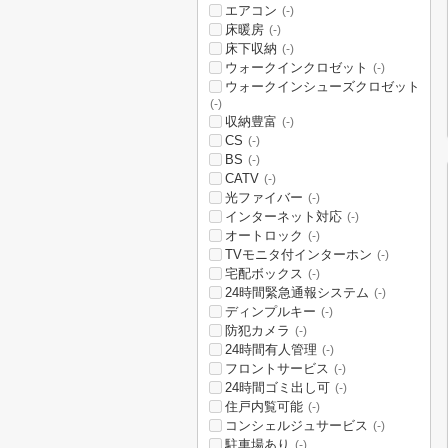
エアコン
(-)
床暖房
(-)
床下収納
(-)
ウォークインクロゼット
(-)
ウォークインシューズクロゼット
(-)
収納豊富
(-)
CS
(-)
BS
(-)
CATV
(-)
光ファイバー
(-)
インターネット対応
(-)
オートロック
(-)
TVモニタ付インターホン
(-)
宅配ボックス
(-)
24時間緊急通報システム
(-)
ディンプルキー
(-)
防犯カメラ
(-)
24時間有人管理
(-)
フロントサービス
(-)
24時間ゴミ出し可
(-)
住戸内覧可能
(-)
コンシェルジュサービス
(-)
駐車場あり
(-)