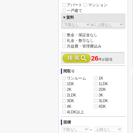
アパート
マンション
一戸建て
▼賃料
～
敷金・保証金なし
礼金・敷引なし
共益費・管理費込み
26
件が該当
間取り
ワンルーム
1K
1DK
1LDK
2K
2DK
2LDK
3K
3DK
3LDK
4K
4DK
4LDK以上
面積
～