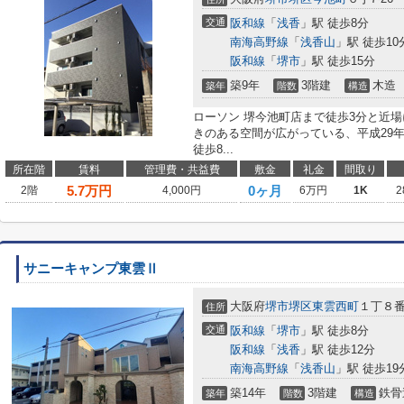
交通
阪和線
「
浅香
」駅 徒歩8分
南海高野線
「
浅香山
」駅 徒歩10
阪和線
「
堺市
」駅 徒歩15分
築9年
3階建
木造
築年
階数
構造
ローソン 堺今池町店まで徒歩3分と近
きのある空間が広がっている、平成29
徒歩8...
所在階
賃料
管理費・共益費
敷金
礼金
間取り
5.7
万円
0ヶ月
2階
4,000円
6万円
1K
2
サニーキャンプ東雲Ⅱ
大阪府
堺市堺区
東雲西町
１丁８
住所
交通
阪和線
「
堺市
」駅 徒歩8分
阪和線
「
浅香
」駅 徒歩12分
南海高野線
「
浅香山
」駅 徒歩19
築14年
3階建
鉄骨
築年
階数
構造