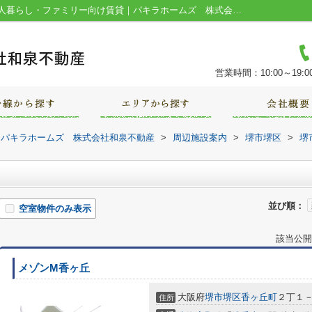
堺浅香山郵便局周辺の物件一覧｜堺市の一人暮らし・ファミリー向け賃貸｜パキラホームズ 株式会社和泉不動産
営業時間：10:00～19:0
｜パキラホームズ 株式会社和泉不動産
>
周辺施設案内
>
堺市堺区
>
堺
並び順：
空室物件のみ表示
該当公開
メゾンM香ヶ丘
大阪府
堺市堺区
香ヶ丘町
２丁１
住所