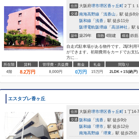
大阪府
堺市堺区
香ヶ丘町
２丁１１
住所
交通
南海高野線
「
浅香山
」駅 徒歩8分
阪和線
「
浅香
」駅 徒歩11分
阪堺電軌阪堺線
「
高須神社
」駅 
築29年
4階建
鉄筋
築年
階数
構造
自走式駐車場がある物件です。2駅利用
ができます。初期費用をカードでお支払
方に...
所在階
賃料
管理費・共益費
敷金
礼金
間取り
8.2
万円
0万円
4階
8,000円
15万円
2LDK＋1S(納戸)
エスタブレ香ヶ丘
大阪府
堺市堺区
香ヶ丘町
１丁14-
住所
交通
阪和線
「
浅香
」駅 徒歩9分
阪和線
「
堺市
」駅 徒歩12分
南海高野線
「
堺東
」駅 徒歩25分