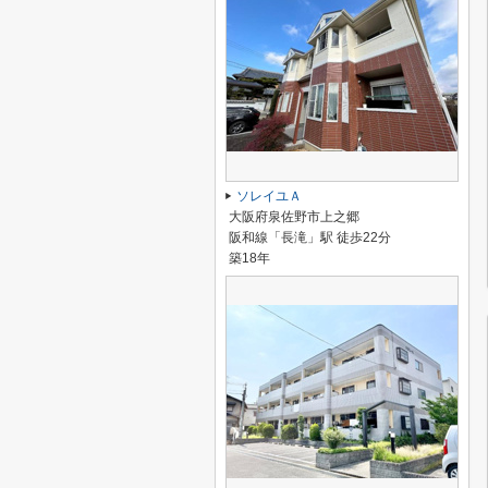
ソレイユＡ
大阪府泉佐野市上之郷
阪和線「長滝」駅 徒歩22分
築18年