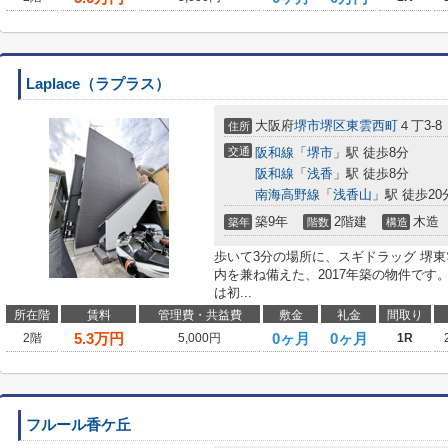
Laplace（ラプラス）
大阪府
堺市堺区
東雲西町
４丁3-8
住所
交通
阪和線
「
堺市
」駅 徒歩8分
阪和線
「
浅香
」駅 徒歩8分
南海高野線
「
浅香山
」駅 徒歩20
築9年
2階建
木造
築年
階数
構造
歩いて3分の場所に、スギドラッグ 堺
内を兼ね備えた、2017年築の物件で
は初...
所在階
賃料
管理費・共益費
敷金
礼金
間取り
5.3
万円
0ヶ月
0ヶ月
2階
5,000円
1R
フルール香ケ丘