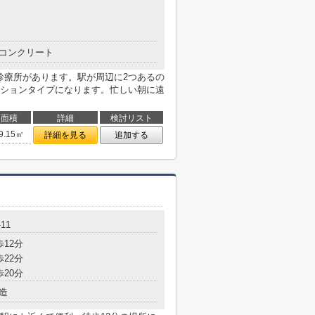
コンクリート
診療所があります。駅が周辺に2つあるの
ションタイプになります。忙しい朝に遠
面積
詳細
検討リスト
9.15㎡
詳細を見る
追加する
11
歩12分
歩22分
歩20分
造