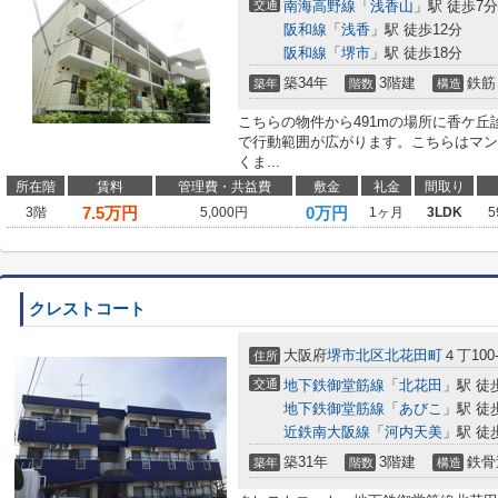
交通
南海高野線
「
浅香山
」駅 徒歩7分
阪和線
「
浅香
」駅 徒歩12分
阪和線
「
堺市
」駅 徒歩18分
築34年
3階建
鉄筋
築年
階数
構造
こちらの物件から491mの場所に香ケ丘
で行動範囲が広がります。こちらはマン
くま...
所在階
賃料
管理費・共益費
敷金
礼金
間取り
7.5
万円
0万円
3階
5,000円
1ヶ月
3LDK
5
クレストコート
大阪府
堺市北区
北花田町
４丁100-
住所
交通
地下鉄御堂筋線
「
北花田
」駅 徒
地下鉄御堂筋線
「
あびこ
」駅 徒
近鉄南大阪線
「
河内天美
」駅 徒
築31年
3階建
鉄骨
築年
階数
構造