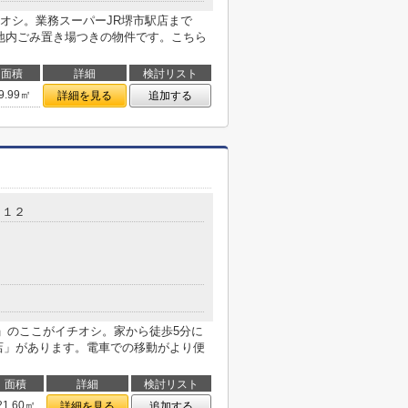
オシ。業務スーパーJR堺市駅店まで
敷地内ごみ置き場つきの物件です。こちら
面積
詳細
検討リスト
9.99㎡
詳細を見る
追加する
－１２
)」のここがイチオシ。家から徒歩5分に
店」があります。電車での移動がより便
面積
詳細
検討リスト
21.60㎡
詳細を見る
追加する