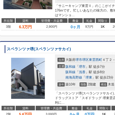
「サニーキャンプ東雲Ⅱ」のここがイチ
176mです。忙しいあなたの味方の、
はマンショ...
所在階
賃料
管理費・共益費
敷金
礼金
間取り
6.3
万円
0ヶ月
3階
2,900円
9万円
1K
2
スペランツァ堺(スペランツァサカイ)
大阪府
堺市堺区
東雲西町
４丁２
住所
交通
阪和線
「
堺市
」駅 徒歩7分
阪和線
「
浅香
」駅 徒歩8分
南海高野線
「
堺東
」駅 徒歩23分
築10年
2階建
木造
築年
階数
構造
「スペランツァ堺(スペランツァサカイ
ドラッグストア「スギドラッグ 堺東雲
利に...
所在階
賃料
管理費・共益費
敷金
礼金
間取り
5.6
万円
0ヶ月
0万円
2階
3,000円
1K