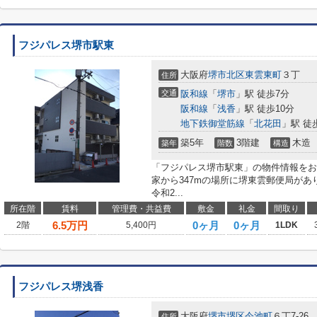
フジパレス堺市駅東
大阪府
堺市北区
東雲東町
３丁
住所
交通
阪和線
「
堺市
」駅 徒歩7分
阪和線
「
浅香
」駅 徒歩10分
地下鉄御堂筋線
「
北花田
」駅 徒
築5年
3階建
木造
築年
階数
構造
「フジパレス堺市駅東」の物件情報をお
家から347mの場所に堺東雲郵便局が
令和2...
所在階
賃料
管理費・共益費
敷金
礼金
間取り
6.5
万円
0ヶ月
0ヶ月
2階
5,400円
1LDK
フジパレス堺浅香
大阪府
堺市堺区
今池町
６丁7-26
住所