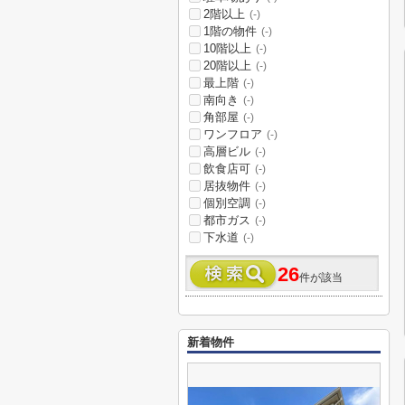
2階以上
(-)
1階の物件
(-)
10階以上
(-)
20階以上
(-)
最上階
(-)
南向き
(-)
角部屋
(-)
ワンフロア
(-)
高層ビル
(-)
飲食店可
(-)
居抜物件
(-)
個別空調
(-)
都市ガス
(-)
下水道
(-)
26
件が該当
新着物件