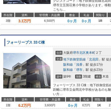
クレストコート：地下鉄御堂筋線北花田
堺市立五箇荘東小学校があります。移動
こちら...
所在階
賃料
管理費・共益費
敷金
礼金
間取り
3.3
万円
0ヶ月
0ヶ月
3階
6,500円
1R
フォーリーブス 33 C棟
大阪府
堺市北区
奥本町
２丁
住所
交通
地下鉄御堂筋線
「
北花田
」駅 徒
阪和線
「
浅香
」駅 徒歩17分
阪和線
「
堺市
」駅 徒歩23分
築9年
3階建
木造
築年
階数
構造
フォーリーブス 33 C棟：地下鉄御堂
距離に堺市立金岡北中学校があるのも魅
い方...
所在階
賃料
管理費・共益費
敷金
礼金
間取り
6.2
万円
0ヶ月
1階
3,600円
6万円
1K
2