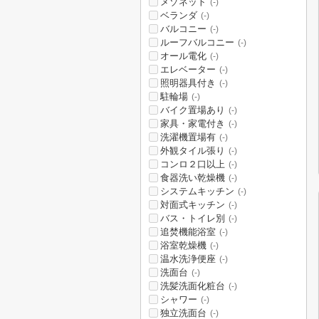
メゾネット
(-)
ベランダ
(-)
バルコニー
(-)
ルーフバルコニー
(-)
オール電化
(-)
エレベーター
(-)
照明器具付き
(-)
駐輪場
(-)
バイク置場あり
(-)
家具・家電付き
(-)
洗濯機置場有
(-)
外観タイル張り
(-)
コンロ２口以上
(-)
食器洗い乾燥機
(-)
システムキッチン
(-)
対面式キッチン
(-)
バス・トイレ別
(-)
追焚機能浴室
(-)
浴室乾燥機
(-)
温水洗浄便座
(-)
洗面台
(-)
洗髪洗面化粧台
(-)
シャワー
(-)
独立洗面台
(-)