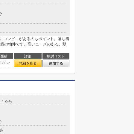
分
場にコンビニがあるのもポイント。落ち着
年築の物件です。高いニーズのある、駅
面積
詳細
検討リスト
8.80㎡
詳細を見る
追加する
番４０号
分
造