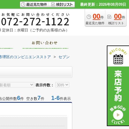
最終更新：2026年08月09日
00
00
件
件
最近見た物件
検討リスト
0
定休日：水曜日（ご予約のお客様のみ）
市堺区のコンビニエンスストア
>
セブン
表示件数：
6
7
1-6
当公開件数
件 空き数
件
件表示