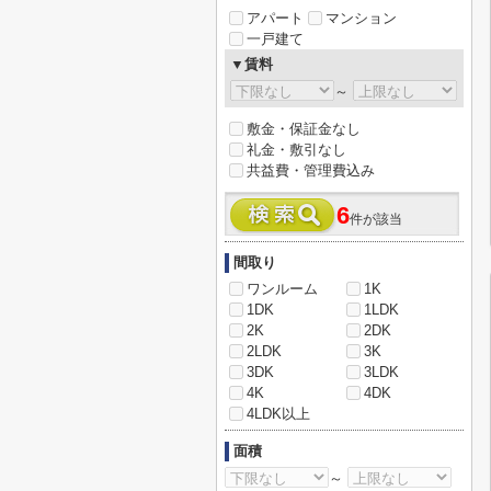
アパート
マンション
一戸建て
▼賃料
～
敷金・保証金なし
礼金・敷引なし
共益費・管理費込み
6
件が該当
間取り
ワンルーム
1K
1DK
1LDK
2K
2DK
2LDK
3K
3DK
3LDK
4K
4DK
4LDK以上
面積
～