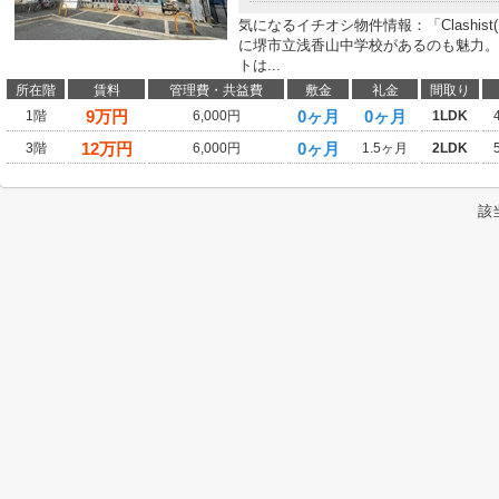
気になるイチオシ物件情報：「Clashis
に堺市立浅香山中学校があるのも魅力。
トは...
所在階
賃料
管理費・共益費
敷金
礼金
間取り
9
万円
0ヶ月
0ヶ月
1階
6,000円
1LDK
12
万円
0ヶ月
3階
6,000円
1.5ヶ月
2LDK
該