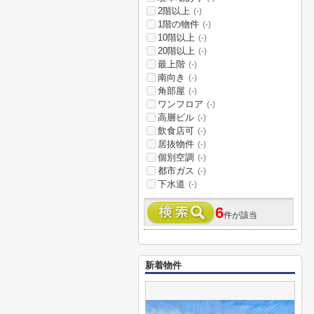
2階以上
(-)
1階の物件
(-)
10階以上
(-)
20階以上
(-)
最上階
(-)
南向き
(-)
角部屋
(-)
ワンフロア
(-)
高層ビル
(-)
飲食店可
(-)
居抜物件
(-)
個別空調
(-)
都市ガス
(-)
下水道
(-)
6
件が該当
新着物件