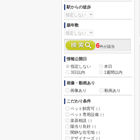
駅からの徒歩
築年数
6
件が該当
情報公開日
指定しない
本日
3日以内
1週間以内
画像・動画あり
画像あり
動画あり
こだわり条件
ペット飼育可
(-)
ペット専用設備
(-)
楽器相談
(-)
陽当り良好
(-)
閑静な住宅地
(-)
デザイナーズ
(-)