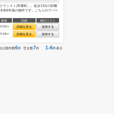
t(クラシスト)常磐町」。徒歩13分の距離
令和6年築の物件です。こちらのアパー
面積
詳細
検討リスト
40.93㎡
詳細を見る
追加する
55.68㎡
詳細を見る
追加する
6
7
1-6
当公開件数
件 空き数
件
件表示