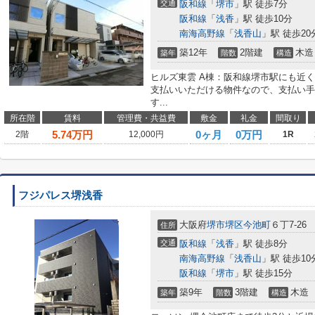
交通
阪和線
「
堺市
」駅 徒歩7分
阪和線
「
浅香
」駅 徒歩10分
南海高野線
「
浅香山
」駅 徒歩20
築12年
2階建
木造
築年
階数
構造
ヒルズ東雲 A棟：阪和線堺市駅にも近
支払いいただける物件なので、支払い手
す...
所在階
賃料
管理費・共益費
敷金
礼金
間取り
5.74
万円
0ヶ月
0万円
2階
12,000円
1R
フジパレス堺浅香
大阪府
堺市堺区
今池町
６丁7-26
住所
交通
阪和線
「
浅香
」駅 徒歩8分
南海高野線
「
浅香山
」駅 徒歩10
阪和線
「
堺市
」駅 徒歩15分
築9年
3階建
木造
築年
階数
構造