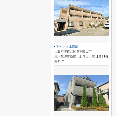
アビスタ北花田
大阪府堺市北区奥本町１丁
地下鉄御堂筋線「北花田」駅 徒歩11分
築15年