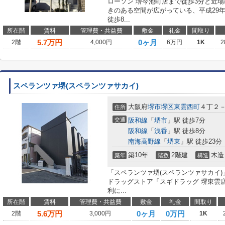
ローソン 堺今池町店まで徒歩3分と近
きのある空間が広がっている、平成29
徒歩8...
所在階
賃料
管理費・共益費
敷金
礼金
間取り
5.7
万円
0ヶ月
2階
4,000円
6万円
1K
2
スペランツァ堺(スペランツァサカイ)
大阪府
堺市堺区
東雲西町
４丁２
住所
交通
阪和線
「
堺市
」駅 徒歩7分
阪和線
「
浅香
」駅 徒歩8分
南海高野線
「
堺東
」駅 徒歩23分
築10年
2階建
木造
築年
階数
構造
「スペランツァ堺(スペランツァサカイ
ドラッグストア「スギドラッグ 堺東雲
利に...
所在階
賃料
管理費・共益費
敷金
礼金
間取り
5.6
万円
0ヶ月
0万円
2階
3,000円
1K