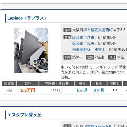
Laplace（ラプラス）
大阪府
堺市堺区
東雲西町
４丁3-8
住所
交通
阪和線
「
堺市
」駅 徒歩8分
阪和線
「
浅香
」駅 徒歩8分
南海高野線
「
浅香山
」駅 徒歩20
築9年
2階建
木造
築年
階数
構造
歩いて3分の場所に、スギドラッグ 堺
内を兼ね備えた、2017年築の物件で
は初...
所在階
賃料
管理費・共益費
敷金
礼金
間取り
5.3
万円
0ヶ月
0ヶ月
2階
5,000円
1R
エスタブレ香ヶ丘
大阪府
堺市堺区
香ヶ丘町
１丁14-
住所