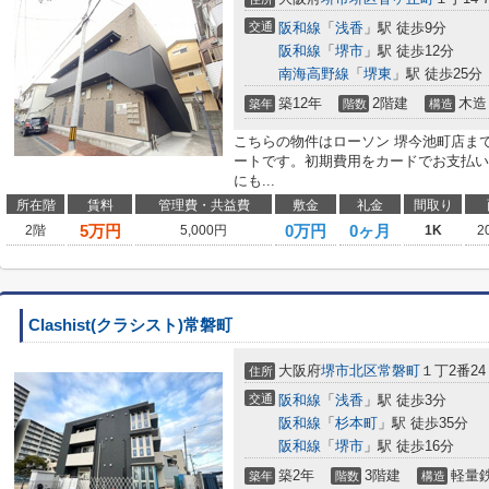
交通
阪和線
「
浅香
」駅 徒歩9分
阪和線
「
堺市
」駅 徒歩12分
南海高野線
「
堺東
」駅 徒歩25分
築12年
2階建
木造
築年
階数
構造
こちらの物件はローソン 堺今池町店まで
ートです。初期費用をカードでお支払い
にも...
所在階
賃料
管理費・共益費
敷金
礼金
間取り
5
万円
0万円
0ヶ月
2階
5,000円
1K
2
Clashist(クラシスト)常磐町
大阪府
堺市北区
常磐町
１丁2番24
住所
交通
阪和線
「
浅香
」駅 徒歩3分
阪和線
「
杉本町
」駅 徒歩35分
阪和線
「
堺市
」駅 徒歩16分
築2年
3階建
軽量
築年
階数
構造