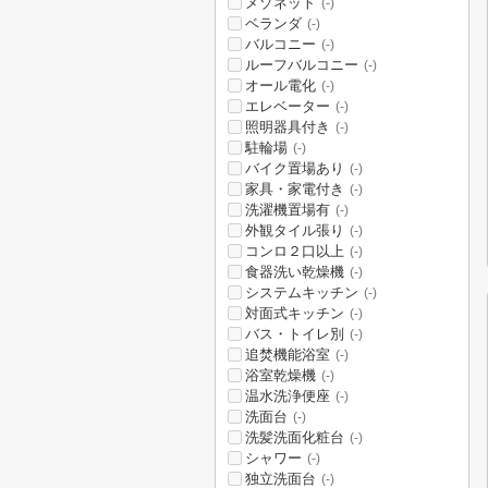
メゾネット
(-)
ベランダ
(-)
バルコニー
(-)
ルーフバルコニー
(-)
オール電化
(-)
エレベーター
(-)
照明器具付き
(-)
駐輪場
(-)
バイク置場あり
(-)
家具・家電付き
(-)
洗濯機置場有
(-)
外観タイル張り
(-)
コンロ２口以上
(-)
食器洗い乾燥機
(-)
システムキッチン
(-)
対面式キッチン
(-)
バス・トイレ別
(-)
追焚機能浴室
(-)
浴室乾燥機
(-)
温水洗浄便座
(-)
洗面台
(-)
洗髪洗面化粧台
(-)
シャワー
(-)
独立洗面台
(-)