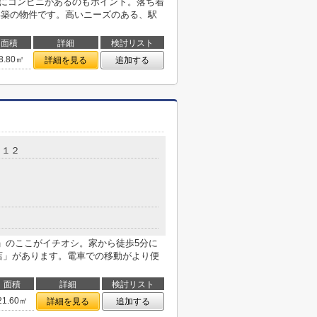
場にコンビニがあるのもポイント。落ち着
年築の物件です。高いニーズのある、駅
面積
詳細
検討リスト
8.80㎡
詳細を見る
追加する
－１２
)」のここがイチオシ。家から徒歩5分に
店」があります。電車での移動がより便
面積
詳細
検討リスト
21.60㎡
詳細を見る
追加する