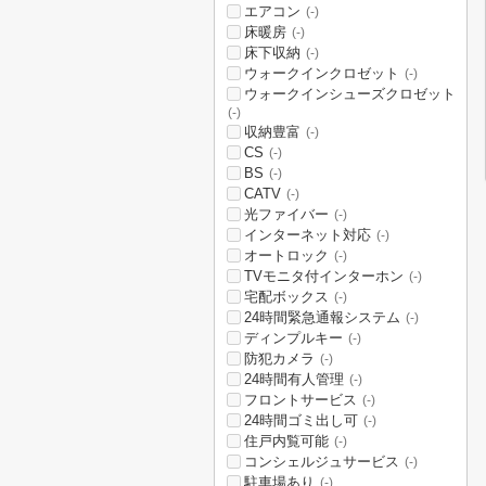
エアコン
(-)
床暖房
(-)
床下収納
(-)
ウォークインクロゼット
(-)
ウォークインシューズクロゼット
(-)
収納豊富
(-)
CS
(-)
BS
(-)
CATV
(-)
光ファイバー
(-)
インターネット対応
(-)
オートロック
(-)
TVモニタ付インターホン
(-)
宅配ボックス
(-)
24時間緊急通報システム
(-)
ディンプルキー
(-)
防犯カメラ
(-)
24時間有人管理
(-)
フロントサービス
(-)
24時間ゴミ出し可
(-)
住戸内覧可能
(-)
コンシェルジュサービス
(-)
駐車場あり
(-)