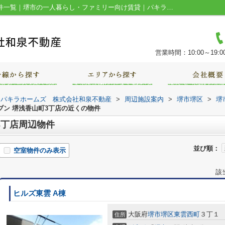
セブンイレブン 堺浅香山町3丁店周辺の物件一覧｜堺市の一人暮らし・ファミリー向け賃貸｜パキラホームズ 株式会社和泉不動産
営業時間：10:00～19:0
｜パキラホームズ 株式会社和泉不動産
>
周辺施設案内
>
堺市堺区
>
堺
ブン 堺浅香山町3丁店の近くの物件
3丁店周辺物件
並び順：
空室物件のみ表示
該
ヒルズ東雲 A棟
大阪府
堺市堺区
東雲西町
３丁１
住所