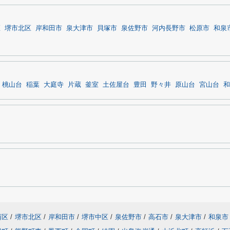
区
堺市北区
岸和田市
泉大津市
貝塚市
泉佐野市
河内長野市
松原市
和泉
桃山台
稲葉
大庭寺
片蔵
釜室
土佐屋台
豊田
野々井
原山台
宮山台
和
西区
/
堺市北区
/
岸和田市
/
堺市中区
/
泉佐野市
/
高石市
/
泉大津市
/
和泉市