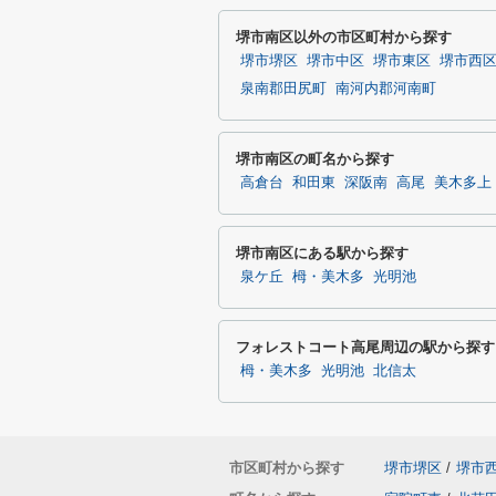
堺市南区以外の市区町村から探す
堺市堺区
堺市中区
堺市東区
堺市西
泉南郡田尻町
南河内郡河南町
堺市南区の町名から探す
高倉台
和田東
深阪南
高尾
美木多上
堺市南区にある駅から探す
泉ケ丘
栂・美木多
光明池
フォレストコート高尾周辺の駅から探す
栂・美木多
光明池
北信太
市区町村から探す
堺市堺区
/
堺市