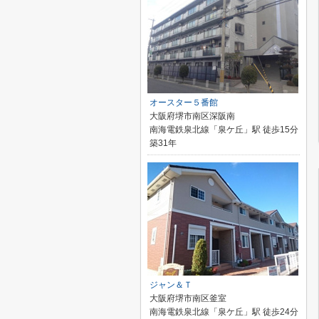
オースター５番館
大阪府堺市南区深阪南
南海電鉄泉北線「泉ケ丘」駅 徒歩15分
築31年
ジャン＆Ｔ
大阪府堺市南区釜室
南海電鉄泉北線「泉ケ丘」駅 徒歩24分