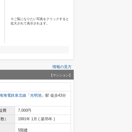
※ご覧になりたい写真をクリックすると
拡大されて表示されます。
情報の見方
【マンション】
南海電鉄泉北線
「
光明池
」駅 徒歩43分
益費
7,000円
年数）
1991年 1月 ( 築35年 )
5階建