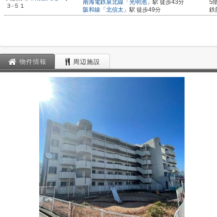
南海電鉄泉北線
「
光明池
」駅 徒歩43分
5
３-５１
阪和線
「
北信太
」駅 徒歩49分
鉄
物件情報
周辺施設