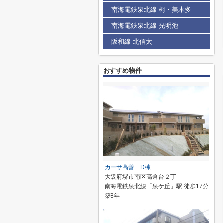
南海電鉄泉北線 栂・美木多
南海電鉄泉北線 光明池
阪和線 北信太
おすすめ物件
カーサ高善 D棟
大阪府堺市南区高倉台２丁
南海電鉄泉北線「泉ケ丘」駅 徒歩17分
築8年