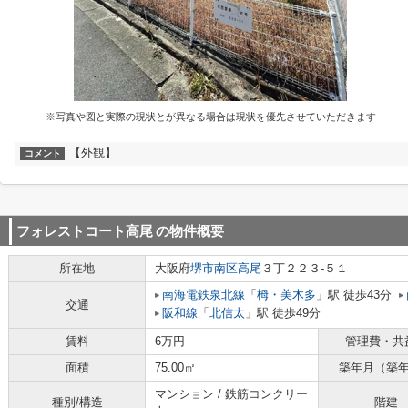
※写真や図と実際の現状とが異なる場合は現状を優先させていただきます
【外観】
コメント
フォレストコート高尾
の物件概要
所在地
大阪府
堺市南区
高尾
３丁２２３-５１
南海電鉄泉北線
「
栂・美木多
」駅 徒歩43分
交通
阪和線
「
北信太
」駅 徒歩49分
賃料
6万円
管理費・共
面積
75.00㎡
築年月（築
マンション / 鉄筋コンクリー
種別/構造
階建