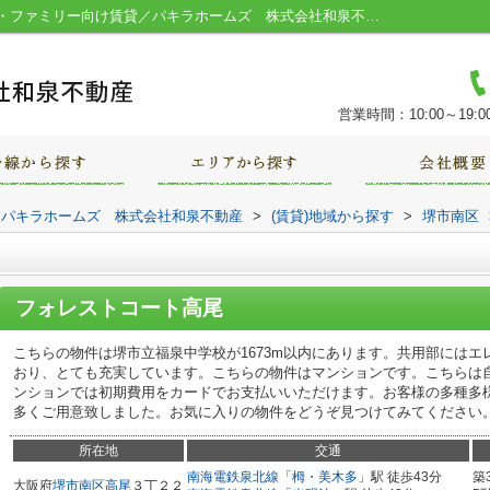
フォレストコート高尾／堺市の一人暮らし・ファミリー向け賃貸／パキラホームズ 株式会社和泉不動産
営業時間：10:00～19:0
｜パキラホームズ 株式会社和泉不動産
>
(賃貸)地域から探す
>
堺市南区
フォレストコート高尾
こちらの物件は堺市立福泉中学校が1673m以内にあります。共用部には
おり、とても充実しています。こちらの物件はマンションです。こちらは
ンションでは初期費用をカードでお支払いいただけます。お客様の多種多
多くご用意致しました。お気に入りの物件をどうぞ見つけてみてください
所在地
交通
南海電鉄泉北線
「
栂・美木多
」駅 徒歩43分
築
大阪府
堺市南区
高尾
３丁２２