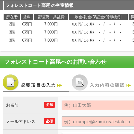
フォレストコート高尾
の空室情報
所在階
賃料
管理費・共益費
敷金/礼金/保証金/償却/敷引
2階
6万円
7,000円
/
/
/
/
0万円
1ヶ月
-
-
-
3階
6万円
7,000円
/
/
/
/
0万円
1ヶ月
-
-
-
3階
6万円
7,000円
/
/
/
/
0万円
1ヶ月
-
-
-
フォレストコート高尾
へのお問い合わせ
お名前
必須
メールアドレス
必須