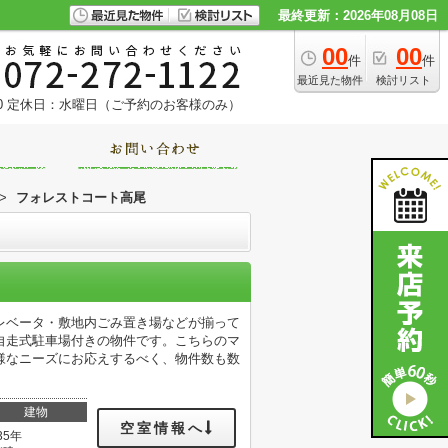
最終更新：2026年08月08日
00
00
件
件
最近見た物件
検討リスト
0
定休日：水曜日（ご予約のお客様のみ）
>
フォレストコート高尾
エレベータ・敷地内ごみ置き場などが揃って
自走式駐車場付きの物件です。こちらのマ
様なニーズにお応えするべく、物件数も数
。
建物
空室情報へ
35年