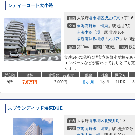
シティーコート大小路
大阪府
堺市堺区
戎之町東
３丁1-6
住所
交通
南海高野線
「
堺東
」駅 徒歩7分
南海本線
「
堺
」駅 徒歩16分
阪堺電軌阪堺線
「
大小路
」駅 徒
築19年
10階建
鉄
築年
階数
構造
徒歩2分の場所に堺市立熊野小学校があ
エレベータなどが備わっておりとても充
がよ...
所在階
賃料
管理費・共益費
敷金
礼金
間取り
7.8
万円
0ヶ月
9階
7,000円
1ヶ月
1LDK
3
スプランディッド堺東DUE
大阪府
堺市堺区
北安井町
1-8
住所
交通
南海高野線
「
堺東
」駅 徒歩12分