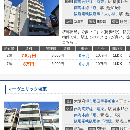
交通
南海高野線
「
堺東
」駅 徒歩12分
南海本線
「
堺
」駅 徒歩15分
阪堺電軌阪堺線
「
大小路
」駅 徒
築6年
9階建
鉄筋
築年
階数
構造
堺郵便局まで歩いてすぐ(徒歩6分)。
物件です。駅までのアクセスが良い、徒
こちら...
所在階
賃料
管理費・共益費
敷金
礼金
間取り
7.8
万円
0ヶ月
2階
8,000円
10万円
1LDK
8
万円
0ヶ月
7階
8,000円
10万円
1LDK
マーヴェリック堺東
大阪府
堺市堺区
甲斐町東
４丁２
住所
交通
南海高野線
「
堺東
」駅 徒歩13分
南海本線
「
堺
」駅 徒歩16分
阪堺電軌阪堺線
「
宿院
」駅 徒歩
築3年
5階建
鉄筋
築年
階数
構造