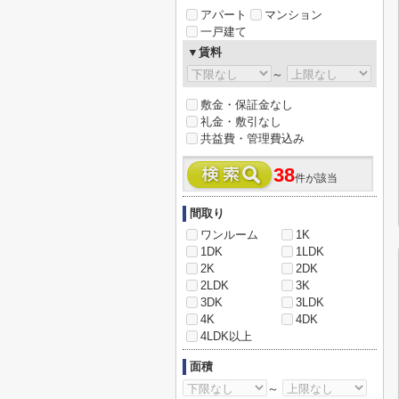
アパート
マンション
一戸建て
▼賃料
～
敷金・保証金なし
礼金・敷引なし
共益費・管理費込み
38
件が該当
間取り
ワンルーム
1K
1DK
1LDK
2K
2DK
2LDK
3K
3DK
3LDK
4K
4DK
4LDK以上
面積
～