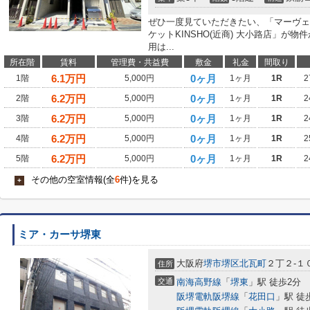
ぜひ一度見ていただきたい、「マーヴェリ
ケットKINSHO(近商) 大小路店」が
用は...
所在階
賃料
管理費・共益費
敷金
礼金
間取り
6.1
万円
0ヶ月
1階
5,000円
1ヶ月
1R
2
6.2
万円
0ヶ月
2階
5,000円
1ヶ月
1R
2
6.2
万円
0ヶ月
3階
5,000円
1ヶ月
1R
2
6.2
万円
0ヶ月
4階
5,000円
1ヶ月
1R
2
6.2
万円
0ヶ月
5階
5,000円
1ヶ月
1R
2
その他の空室情報(全
6
件)を見る
+
ミア・カーサ堺東
大阪府
堺市堺区
北瓦町
２丁２-１
住所
交通
南海高野線
「
堺東
」駅 徒歩2分
阪堺電軌阪堺線
「
花田口
」駅 徒