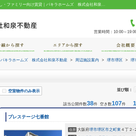
堺郵便局周辺の物件一覧｜堺市の一人暮らし・ファミリー向け賃貸｜パキラホームズ 株式会社和泉不動産
営業時間：10:00～19:0
｜パキラホームズ 株式会社和泉不動産
>
周辺施設案内
>
堺市堺区
>
堺
並び順：
空室物件のみ表示
38
107
1-
該当公開件数
件 空き数
件
プレステージ七番館
大阪府
堺市堺区
市之町東
４丁２-
住所