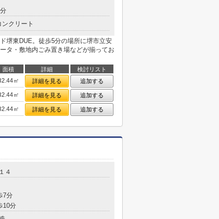
9分
コンクリート
ド堺東DUE。徒歩5分の場所に堺市立安
ータ・敷地内ごみ置き場などが揃ってお
面積
詳細
検討リスト
32.44㎡
詳細を見る
追加する
32.44㎡
詳細を見る
追加する
32.44㎡
詳細を見る
追加する
１４
歩7分
歩10分
造