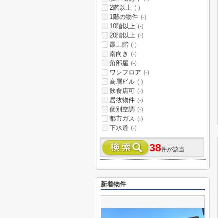
2階以上
(-)
1階の物件
(-)
10階以上
(-)
20階以上
(-)
最上階
(-)
南向き
(-)
角部屋
(-)
ワンフロア
(-)
高層ビル
(-)
飲食店可
(-)
居抜物件
(-)
個別空調
(-)
都市ガス
(-)
下水道
(-)
38
件が該当
新着物件