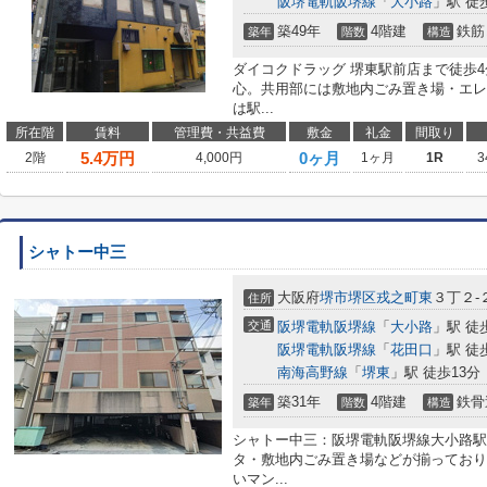
阪堺電軌阪堺線
「
大小路
」駅 徒
築49年
4階建
鉄筋
築年
階数
構造
ダイコクドラッグ 堺東駅前店まで徒歩
心。共用部には敷地内ごみ置き場・エレ
は駅...
所在階
賃料
管理費・共益費
敷金
礼金
間取り
5.4
万円
0ヶ月
2階
4,000円
1ヶ月
1R
3
シャトー中三
大阪府
堺市堺区
戎之町東
３丁２-
住所
交通
阪堺電軌阪堺線
「
大小路
」駅 徒
阪堺電軌阪堺線
「
花田口
」駅 徒
南海高野線
「
堺東
」駅 徒歩13分
築31年
4階建
鉄骨
築年
階数
構造
シャトー中三：阪堺電軌阪堺線大小路駅
タ・敷地内ごみ置き場などが揃っており
いマン...