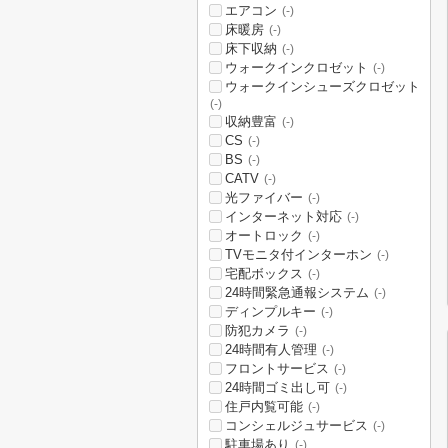
エアコン
(-)
床暖房
(-)
床下収納
(-)
ウォークインクロゼット
(-)
ウォークインシューズクロゼット
(-)
収納豊富
(-)
CS
(-)
BS
(-)
CATV
(-)
光ファイバー
(-)
インターネット対応
(-)
オートロック
(-)
TVモニタ付インターホン
(-)
宅配ボックス
(-)
24時間緊急通報システム
(-)
ディンプルキー
(-)
防犯カメラ
(-)
24時間有人管理
(-)
フロントサービス
(-)
24時間ゴミ出し可
(-)
住戸内覧可能
(-)
コンシェルジュサービス
(-)
駐車場あり
(-)