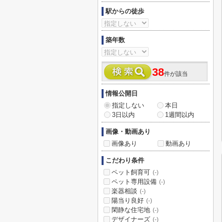
駅からの徒歩
築年数
38
件が該当
情報公開日
指定しない
本日
3日以内
1週間以内
画像・動画あり
画像あり
動画あり
こだわり条件
ペット飼育可
(-)
ペット専用設備
(-)
楽器相談
(-)
陽当り良好
(-)
閑静な住宅地
(-)
デザイナーズ
(-)