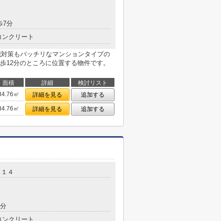
歩7分
コンクリート
防犯対策もバッチリなマンションタイプの
歩12分のところに位置する物件です。
面積
詳細
検討リスト
34.76㎡
詳細を見る
追加する
34.76㎡
詳細を見る
追加する
－１４
8分
コンクリート