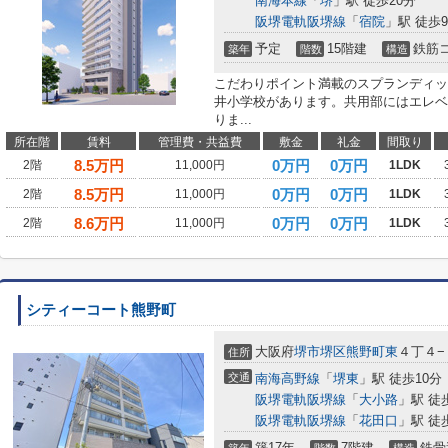
南海本線
「
堺
」駅 徒歩20分
阪堺電軌阪堺線
「
宿院
」駅 徒歩
予定
15階建
鉄筋
築年
階数
構造
こだわりポイント満載のスプランディッ
井小学校があります。共用部にはエレベ
りま...
所在階
賃料
管理費・共益費
敷金
礼金
間取り
8.5
万円
0万円
0万円
2階
11,000円
1LDK
8.5
万円
0万円
0万円
2階
11,000円
1LDK
8.6
万円
0万円
0万円
2階
11,000円
1LDK
シティーコート熊野町
大阪府
堺市堺区
熊野町東
４丁４−
住所
交通
南海高野線
「
堺東
」駅 徒歩10分
阪堺電軌阪堺線
「
大小路
」駅 徒
阪堺電軌阪堺線
「
花田口
」駅 徒
築17年
7階建
鉄骨