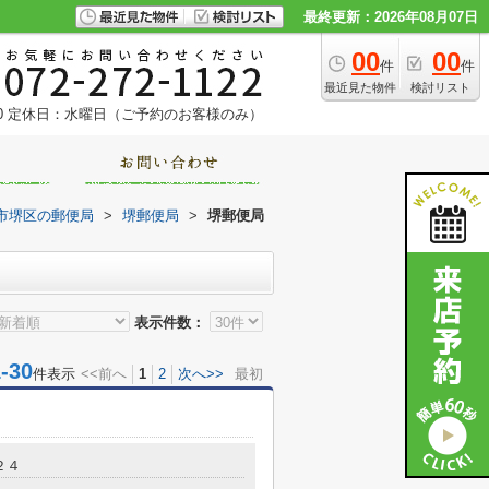
最終更新：2026年08月07日
00
00
件
件
最近見た物件
検討リスト
0
定休日：水曜日（ご予約のお客様のみ）
市堺区の郵便局
>
堺郵便局
>
堺郵便局
表示件数：
30
件表示
<<前へ
1
2
次へ>>
最初
２４