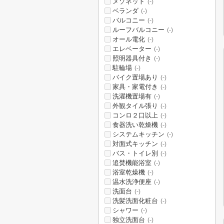
メゾネット
(-)
ベランダ
(-)
バルコニー
(-)
ルーフバルコニー
(-)
オール電化
(-)
エレベーター
(-)
照明器具付き
(-)
駐輪場
(-)
バイク置場あり
(-)
家具・家電付き
(-)
洗濯機置場有
(-)
外観タイル張り
(-)
コンロ２口以上
(-)
食器洗い乾燥機
(-)
システムキッチン
(-)
対面式キッチン
(-)
バス・トイレ別
(-)
追焚機能浴室
(-)
浴室乾燥機
(-)
温水洗浄便座
(-)
洗面台
(-)
洗髪洗面化粧台
(-)
シャワー
(-)
独立洗面台
(-)