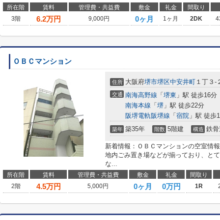
所在階
賃料
管理費・共益費
敷金
礼金
間取り
6.2
万円
0ヶ月
3階
9,000円
1ヶ月
2DK
4
ＯＢＣマンション
大阪府
堺市堺区
中安井町
１丁３-
住所
交通
南海高野線
「
堺東
」駅 徒歩16分
南海本線
「
堺
」駅 徒歩22分
阪堺電軌阪堺線
「
宿院
」駅 徒歩1
築35年
5階建
鉄骨
築年
階数
構造
新着情報：ＯＢＣマンションの空室情報
地内ごみ置き場などが揃っており、とて
な...
所在階
賃料
管理費・共益費
敷金
礼金
間取り
4.5
万円
0ヶ月
0万円
2階
5,000円
1R