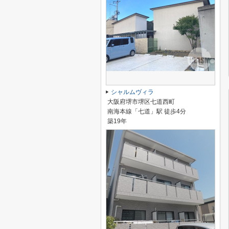
シャルムヴィラ
大阪府堺市堺区七道西町
南海本線「七道」駅 徒歩4分
築19年