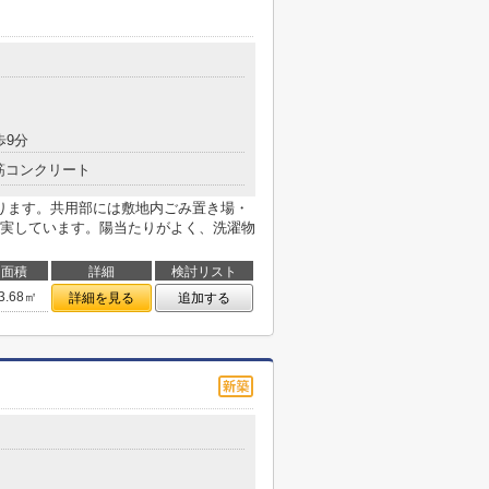
歩9分
筋コンクリート
ります。共用部には敷地内ごみ置き場・
実しています。陽当たりがよく、洗濯物
面積
詳細
検討リスト
3.68㎡
詳細を見る
追加する