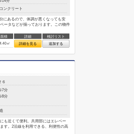
歩14分
コンクリート
4分にあるので、体調が悪くなっても安
ベータなどが揃っております。この物件
面積
詳細
検討リスト
4.40㎡
詳細を見る
追加する
２６
歩7分
歩8分
造
にも近くて便利。共用部にはエレベー
ます。2沿線を利用できる、利便性の高