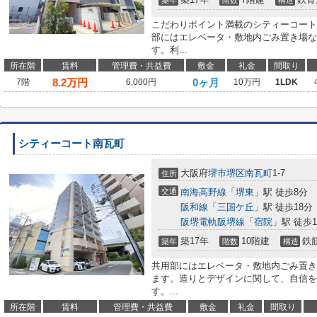
築年
階数
構造
こだわりポイント満載のシティーコート
部にはエレベータ・敷地内ごみ置き場な
す。利...
所在階
賃料
管理費・共益費
敷金
礼金
間取り
8.2
万円
0ヶ月
7階
6,000円
10万円
1LDK
シティーコート南瓦町
大阪府
堺市堺区
南瓦町
1-7
住所
交通
南海高野線
「
堺東
」駅 徒歩8分
阪和線
「
三国ケ丘
」駅 徒歩18分
阪堺電軌阪堺線
「
宿院
」駅 徒歩1
築17年
10階建
鉄
築年
階数
構造
共用部にはエレベータ・敷地内ごみ置き
ます。造りとデザインに関して、自信を
す。...
所在階
賃料
管理費・共益費
敷金
礼金
間取り