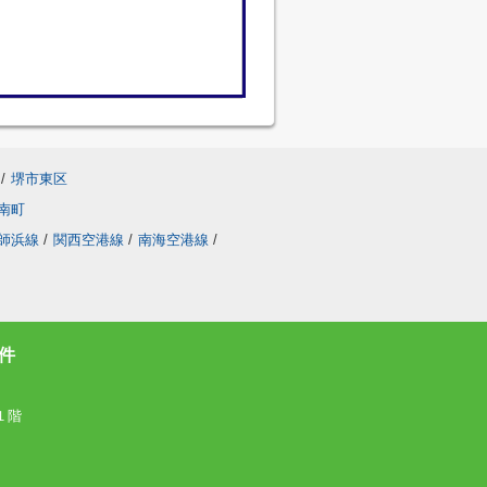
/
堺市東区
南町
師浜線
/
関西空港線
/
南海空港線
/
件
１階