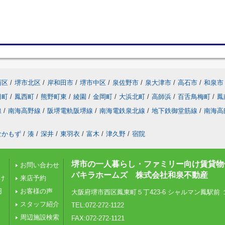
西区
/
堺市北区
/
岸和田市
/
堺市中区
/
泉佐野市
/
泉大津市
/
高石市
/
和泉市
田町
/
鳳西町
/
熊野町東
/
綾園
/
金岡町
/
大浜北町
/
高師浜
/
百舌鳥梅町
/
鳳
線
/
南海高野線
/
阪堺電軌阪堺線
/
南海電鉄泉北線
/
地下鉄御堂筋線
/
南海高
なかもず
/
湊
/
深井
/
東羽衣
/
富木
/
津久野
/
宿院
堺市の一人暮らし・ファミリー向け賃貸物
お問い合わせ
パキラホームズ 株式会社和泉不動産
け
来店予約
円
お客様の声
大阪府堺市西区鳳東町５丁423-6 シャルマン鳳駅前 
スタッフ紹介
TEL:072-272-1122
周辺施設検索
FAX:072-272-1121