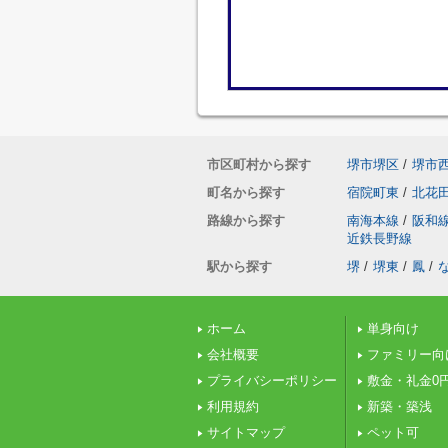
市区町村から探す
堺市堺区
/
堺市
町名から探す
宿院町東
/
北花
路線から探す
南海本線
/
阪和
近鉄長野線
駅から探す
堺
/
堺東
/
鳳
/
ホーム
単身向け
会社概要
ファミリー向
プライバシーポリシー
敷金・礼金0
利用規約
新築・築浅
サイトマップ
ペット可