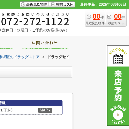
最終更新：2026年08月06日
00
00
件
件
最近見た物件
検討リスト
0
定休日：水曜日（ご予約のお客様のみ）
市堺区のドラッグストア
>
ドラッグセイ
情報
丁1-3
MAP
▼