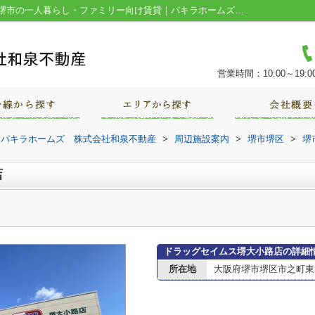
ドラッグセイムス堺大小路店情報ページ｜堺市の一人暮らし・ファミリー向け賃貸｜パキラホームズ 株式会社和泉不動産
営業時間：10:00～19:0
｜パキラホームズ 株式会社和泉不動産
>
周辺施設案内
>
堺市堺区
>
堺
店
ドラッグセイムス堺大小路店の詳細
所在地
大阪府堺市堺区市之町東１