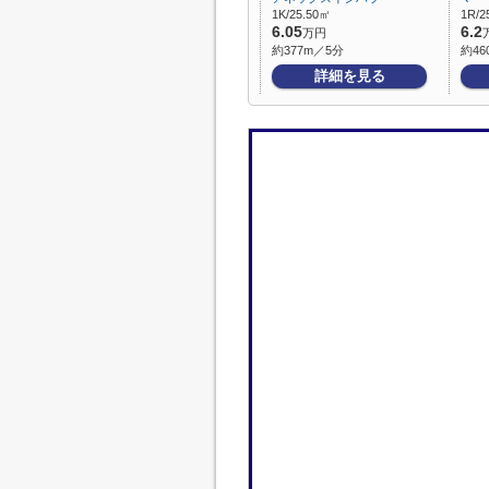
1K/25.50㎡
1R/2
6.05
6.2
万円
約377m／5分
約46
詳細を見る