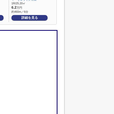
1R/25.20㎡
6.2
万円
約460m／6分
詳細を見る