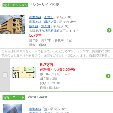
リバーサイド相愛
賃貸｜マンション
南海本線
「
石津川
」駅 徒歩18分
南海本線
「
諏訪ノ森
」駅 徒歩19分
阪和線
「
津久野
」駅 徒歩19分
大阪府
堺市堺区
石津町
３丁１４-４７
5.7
万円
築年数：築37年 ｜募集中：
1室
階数：4階建
こちらは初期費用をカードでお支払いいただけるマンションです。共用部に住民
専用のゴミ置き場があるので、面倒なゴミ出しも楽になります。自走式駐車場が
ある物件です。マンションの...
5.7
万
円
(管理費・共益費 3,000円)
敷：0ヶ月｜礼：1ヶ月
所在階：3階
間取り：2LDK
面積：53.53㎡
West Coast
賃貸｜アパート
南海本線
「
湊
」駅 徒歩18分