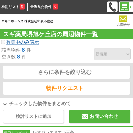
0
0
検討リスト
最近見た物件
お問合せ
スギ薬局堺旭ケ丘店の周辺物件一覧
募集中のみ表示
8
該当物件
件
8
空き数
件
さらに条件を絞り込む
物件リクエスト
チェックした物件をまとめて
検討リストに追加
お問い合わせ
レオパレスドエル三条
賃貸｜アパート