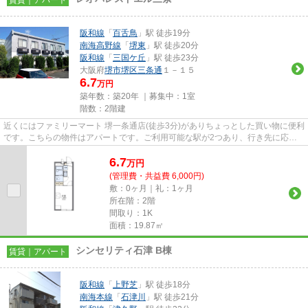
阪和線
「
百舌鳥
」駅 徒歩19分
南海高野線
「
堺東
」駅 徒歩20分
阪和線
「
三国ケ丘
」駅 徒歩23分
大阪府
堺市堺区
三条通
１－１５
6.7
万円
築年数：築20年 ｜募集中：
1室
階数：2階建
近くにはファミリーマート 堺一条通店(徒歩3分)がありちょっとした買い物に便利
です。こちらの物件はアパートです。ご利用可能な駅が2つあり、行き先に応じ
て乗車駅の使い分けができま...
6.7
万
円
(管理費・共益費 6,000円)
敷：0ヶ月｜礼：1ヶ月
所在階：2階
間取り：1K
面積：19.87㎡
シンセリティ石津 B棟
賃貸｜アパート
阪和線
「
上野芝
」駅 徒歩18分
南海本線
「
石津川
」駅 徒歩21分