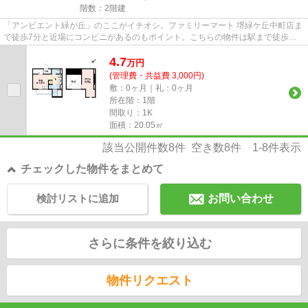
階数：2階建
「アンビエント緑が丘」のここがイチオシ。ファミリーマート 堺緑ケ丘中町店ま
で徒歩7分と近場にコンビニがあるのもポイント。こちらの物件は駅まで徒歩で
13分で到着します。デザイナ...
4.7
万
円
(管理費・共益費 3,000円)
敷：0ヶ月｜礼：0ヶ月
所在階：1階
間取り：1K
面積：20.05㎡
該当公開件数
8
件 空き数
8
件
1-8
件表示
チェックした物件をまとめて
検討リストに追加
お問い合わせ
さらに条件を絞り込む
物件リクエスト