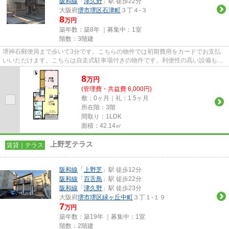
阪和線
「
津久野
」駅 徒歩22分
大阪府
堺市堺区
石津町
３丁４-３
8
万円
築年数：築8年 ｜募集中：
1室
階数：3階建
堺神石郵便局まで歩いて3分です。こちらの物件では初期費用をカードでお支払
いいただけます。こちらは自走式駐車場付きの物件です。利便性の高い設備も充
実した、高ニーズな平成30年築...
8
万
円
(管理費・共益費 6,000円)
敷：0ヶ月｜礼：1.5ヶ月
所在階：3階
間取り：1LDK
面積：42.14㎡
上野芝テラス
賃貸｜テラス
阪和線
「
上野芝
」駅 徒歩12分
阪和線
「
百舌鳥
」駅 徒歩22分
阪和線
「
津久野
」駅 徒歩23分
大阪府
堺市堺区
緑ヶ丘中町
３丁１-１９
7
万円
築年数：築19年 ｜募集中：
1室
階数：2階建