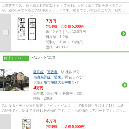
上野芝テラス：阪和線上野芝駅にも近くて便利。目的に応じて駅を選べること
が、2駅利用できるこの物件のメリットです。駅まで歩いて12分ほどの、魅力的
な立地の物件です。ごみ捨ての煩...
7
万
円
(管理費・共益費 5,000円)
敷：0ヶ月｜礼：12.5万円
所在階：1-2階
間取り：1DK＋1S(納戸)
面積：43.33㎡
ベル・ピエス
賃貸｜アパート
阪和線
「
百舌鳥
」駅 徒歩15分
南海高野線
「
堺東
」駅 徒歩22分
大阪府
堺市堺区
大仙中町
５-７
4
万円
築年数：築28年 ｜募集中：
1室
階数：2階建
気になるイチオシ物件情報：「ベル・ピエス」。堺市立旭中学校まで132m以内
の物件です。駅まで徒歩15分の物件です。こちらの物件はアパートです。スタッ
フ一同、気持ちを込めてお客様...
4
万
円
(管理費・共益費 5,000円)