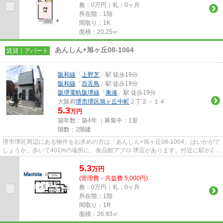
敷：0万円｜礼：0ヶ月
所在階：1階
間取り：1K
面積：20.25㎡
あんしん+旭ヶ丘08-1064
賃貸｜アパート
阪和線
「
上野芝
」駅 徒歩19分
阪和線
「
百舌鳥
」駅 徒歩19分
阪堺電軌阪堺線
「
東湊
」駅 徒歩19分
大阪府
堺市堺区
旭ヶ丘中町
２丁２－１４
5.3
万円
築年数：築4年 ｜募集中：
1室
階数：2階建
堺市堺区周辺にある物件をお求めの方は「あんしん+旭ヶ丘08-1064」はいかがで
しょうか。歩いて401mの場所に、食品館アプロ 堺店があります。付近に駅が2駅
あり、行き先に応じて使い分...
5.3
万
円
(管理費・共益費 5,000円)
敷：0万円｜礼：0ヶ月
所在階：1階
間取り：1R
面積：26.93㎡