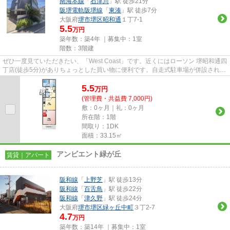
南海本線
「
石津川
」駅 徒歩21分
阪堺電軌阪堺線
「
東湊
」駅 徒歩7分
大阪府
堺市堺区
昭和通
１丁7-1
5.5
万円
築年数：築4年 ｜募集中：
1室
階数：3階建
ぜひ一度見ていただきたい、「West Coast」です。近くにはローソン 堺昭和通四
丁店(徒歩5分)がありちょっとした買い物に便利です。自走式駐車場が併設された
マンションです。付近に駅...
5.5
万
円
(管理費・共益費 7,000円)
敷：0ヶ月｜礼：0ヶ月
所在階：1階
間取り：1DK
面積：33.15㎡
アンビエント緑が丘
賃貸｜アパート
阪和線
「
上野芝
」駅 徒歩13分
阪和線
「
百舌鳥
」駅 徒歩22分
阪和線
「
津久野
」駅 徒歩24分
大阪府
堺市堺区
緑ヶ丘中町
３丁2-7
4.7
万円
築年数：築14年 ｜募集中：
1室