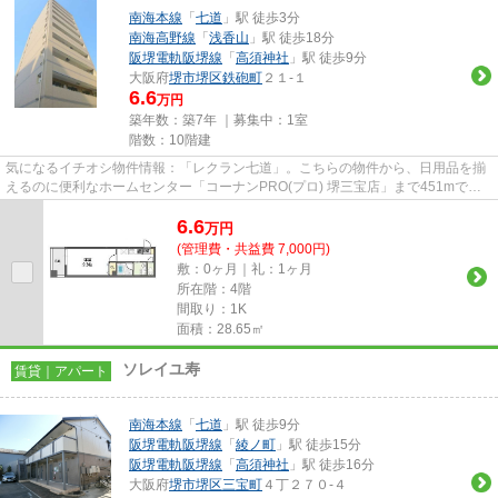
南海本線
「
七道
」駅 徒歩3分
南海高野線
「
浅香山
」駅 徒歩18分
阪堺電軌阪堺線
「
高須神社
」駅 徒歩9分
大阪府
堺市堺区
鉄砲町
２１-１
6.6
万円
築年数：築7年 ｜募集中：
1室
階数：10階建
気になるイチオシ物件情報：「レクラン七道」。こちらの物件から、日用品を揃
えるのに便利なホームセンター「コーナンPRO(プロ) 堺三宝店」まで451mで
す。共用部にはエレベータ・敷地...
6.6
万
円
(管理費・共益費 7,000円)
敷：0ヶ月｜礼：1ヶ月
所在階：4階
間取り：1K
面積：28.65㎡
ソレイユ寿
賃貸｜アパート
南海本線
「
七道
」駅 徒歩9分
阪堺電軌阪堺線
「
綾ノ町
」駅 徒歩15分
阪堺電軌阪堺線
「
高須神社
」駅 徒歩16分
大阪府
堺市堺区
三宝町
４丁２７０-４