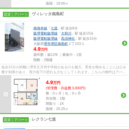
面積：19.00㎡
ヴィレッタ南島町
賃貸｜アパート
南海本線
「
七道
」駅 徒歩8分
阪堺電軌阪堺線
「
大和川
」駅 徒歩15分
阪堺電軌阪堺線
「
高須神社
」駅 徒歩15分
大阪府
堺市堺区
南島町
２丁103-1
4.9
万円
築年数：築12年 ｜募集中：
1室
階数：2階建
徒歩22分の距離に堺市立月州中学校があるのも魅力。景色を眺めることには心を
癒す効果があり、視力低下の恐れも少なくしてくれます。こちらの物件はアパー
トです。自宅から2駅利用でき...
4.9
万
円
(管理費・共益費 3,000円)
敷：0ヶ月｜礼：0ヶ月
所在階：1階
間取り：1K
面積：20.25㎡
レクラン七道
賃貸｜アパート