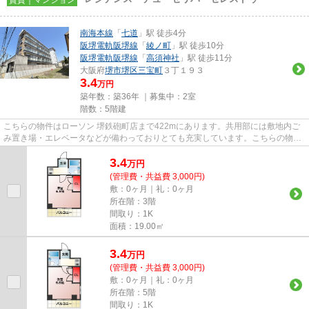
南海本線
「
七道
」駅 徒歩4分
阪堺電軌阪堺線
「
綾ノ町
」駅 徒歩10分
阪堺電軌阪堺線
「
高須神社
」駅 徒歩11分
大阪府
堺市堺区
三宝町
３丁１９３
3.4
万円
築年数：築36年 ｜募集中：
2室
階数：5階建
こちらの物件はローソン 堺鉄砲町店まで422mにあります。共用部には敷地内ご
み置き場・エレベータなどが備わっておりとても充実しています。こちらの物件
には自走式駐車場があります。...
3.4
万
円
(管理費・共益費 3,000円)
敷：0ヶ月｜礼：0ヶ月
所在階：3階
間取り：1K
面積：19.00㎡
3.4
万
円
(管理費・共益費 3,000円)
敷：0ヶ月｜礼：0ヶ月
所在階：5階
間取り：1K