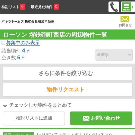
0
0
検討リスト
最近見た物件
お問合せ
ローソン 堺鉄砲町西店の周辺物件一覧
募集中のみ表示
4
該当物件
件
6
空き数
件
さらに条件を絞り込む
物件リクエスト
チェックした物件をまとめて
検討リストに追加
お問い合わせ
レジデンス・デュ・セリバ・セレストゥ
賃貸｜マンション