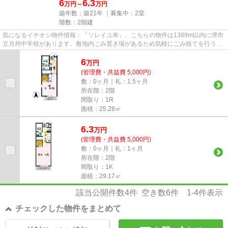
6
6.3
万円～
万円
築年数：築21年 ｜募集中：
2室
階数：2階建
気になるイチオシ物件情報：「ソレイユ寿」。こちらの物件は1389m以内に堺市
立月州中学校があります。敷地内ごみ置き場があるため気軽にごみ捨てを行うこ
とができ、ゴミの多い時も安心...
6
万
円
(管理費・共益費 5,000円)
敷：0ヶ月｜礼：1.5ヶ月
所在階：2階
間取り：1R
面積：25.28㎡
6.3
万
円
(管理費・共益費 5,000円)
敷：0ヶ月｜礼：1ヶ月
所在階：2階
間取り：1K
面積：29.17㎡
該当公開件数
4
件 空き数
6
件
1-4
件表示
チェックした物件をまとめて