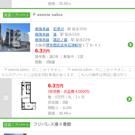
面積：35.00㎡
F asecia salus
賃貸｜アパート
南海本線
「
石津川
」駅 徒歩10分
南海本線
「
湊
」駅 徒歩13分
南海本線
「
諏訪ノ森
」駅 徒歩22分
大阪府
堺市西区
浜寺石津町中
１丁８-４１
6.3
万円
築年数：築2年 ｜募集中：
1室
階数：3階建
「F asecia salus」のここがイチオシ。「F asecia salus」のここがイチオシ。こ
ちらのアパートには自走式駐車場があります。こちらの物件は周辺に駅が2つあ
るので電車へのアクセスが便...
6.3
万
円
(管理費・共益費 4,000円)
敷：0万円｜礼：1ヶ月
所在階：3階
間取り：1LDK
面積：30.48㎡
フジパレス湊Ⅱ番館
賃貸｜アパート