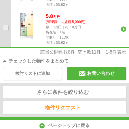
面積：55.62㎡
5.8
万
円
(管理費・共益費 5,000円)
敷：0万円｜礼：0万円
所在階：4階
間取り：1LDK
面積：55.62㎡
該当公開件数
8
件 空き数
11
件
1-8
件表示
チェックした物件をまとめて
検討リストに追加
お問い合わせ
さらに条件を絞り込む
物件リクエスト
ページトップに戻る