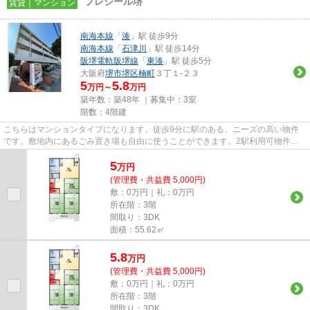
プレジール堺
賃貸｜マンション
南海本線
「
湊
」駅 徒歩9分
南海本線
「
石津川
」駅 徒歩14分
阪堺電軌阪堺線
「
東湊
」駅 徒歩5分
大阪府
堺市堺区
楠町
３丁１-２３
5
5.8
万円～
万円
築年数：築48年 ｜募集中：
3室
階数：4階建
こちらはマンションタイプになります。徒歩9分に駅のある、ニーズの高い物件
です。敷地内にあるごみ置き場も自由に使うことができます。2駅利用可物件な
ので、よく電車を利用する方に...
5
万
円
(管理費・共益費 5,000円)
敷：0万円｜礼：0万円
所在階：3階
間取り：3DK
面積：55.62㎡
5.8
万
円
(管理費・共益費 5,000円)
敷：0万円｜礼：0万円
所在階：3階
間取り：3DK