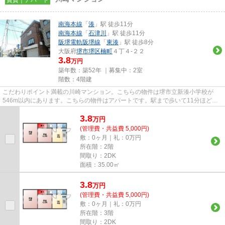
南海本線
「
湊
」駅 徒歩11分
南海本線
「
石津川
」駅 徒歩11分
阪堺電軌阪堺線
「
東湊
」駅 徒歩8分
大阪府
堺市堺区
楠町
４丁４-２２
3.8
万円
築年数：築52年 ｜募集中：
2室
階数：4階建
こだわりポイント満載の川崎マンション。こちらの物件は堺市立新湊小学校が
546m以内にあります。こちらの物件はアパートです。駅まで歩いて11分ほど
の、魅力的な立地の物件です。条件...
3.8
万
円
(管理費・共益費 5,000円)
敷：0ヶ月｜礼：0万円
所在階：2階
間取り：2DK
面積：35.00㎡
3.8
万
円
(管理費・共益費 5,000円)
敷：0ヶ月｜礼：0万円
所在階：3階
間取り：2DK