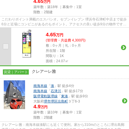
4.65
万円
築年数：築18年 ｜募集中：
1室
階数：2階建
こだわりポイント満載のエスパシオ。セブンイレブン 堺浜寺石津町中店まで徒歩
6分と近場にコンビニがあるのもポイント。アクセスの良い徒歩9分の物件です。
こちらの物件は周辺に駅が2...
4.65
万
円
(管理費・共益費 4,300円)
敷：0ヶ月｜礼：0ヶ月
所在階：1階
間取り：1K
面積：24.07㎡
クレアーレ雅
賃貸｜アパート
南海本線
「
湊
」駅 徒歩4分
南海本線
「
石津川
」駅 徒歩17分
阪堺電軌阪堺線
「
東湊
」駅 徒歩9分
大阪府
堺市堺区
出島町
３丁6-3
4.9
万円
築年数：築10年 ｜募集中：
1室
階数：2階建
クレアーレ雅：南海本線湊駅にも近くて便利。家から310mのところに堺出島郵