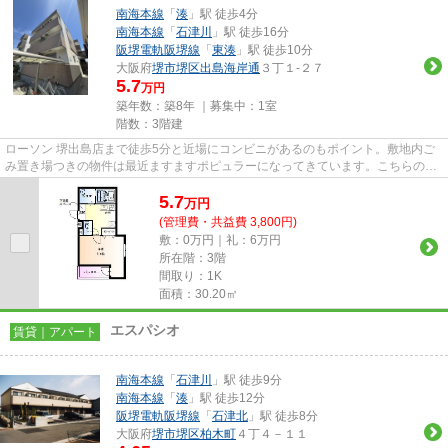
南海本線
「
湊
」駅 徒歩4分
南海本線
「
石津川
」駅 徒歩16分
阪堺電軌阪堺線
「
東湊
」駅 徒歩10分
大阪府
堺市堺区
出島海岸通
３丁１-２７
5.7
万円
築年数：築8年 ｜募集中：
1室
階数：3階建
ローソン 堺出島店まで徒歩5分と近場にコンビニがあるのもポイント。敷地内ご
み置き場つきの物件は最近ますますポピュラーになってきています。こちらの物
件は2駅が近くにあり便利です...
5.7
万
円
(管理費・共益費 3,800円)
敷：0万円｜礼：6万円
所在階：3階
間取り：1K
面積：30.20㎡
エスパシオ
賃貸｜アパート
南海本線
「
石津川
」駅 徒歩9分
南海本線
「
湊
」駅 徒歩12分
阪堺電軌阪堺線
「
石津北
」駅 徒歩8分
大阪府
堺市堺区
柏木町
４丁４－１１