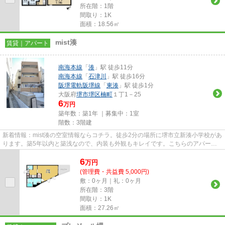
所在階：1階
間取り：1K
面積：18.56㎡
mist湊
賃貸｜アパート
南海本線
「
湊
」駅 徒歩11分
南海本線
「
石津川
」駅 徒歩16分
阪堺電軌阪堺線
「
東湊
」駅 徒歩1分
大阪府
堺市堺区
楠町
１丁1－25
6
万円
築年数：築1年 ｜募集中：
1室
階数：3階建
新着情報：mist湊の空室情報ならコチラ。徒歩2分の場所に堺市立新湊小学校があ
ります。築5年以内と築浅なので、内装も外観もキレイです。こちらのアパート
では初期費用をカードでお支...
6
万
円
(管理費・共益費 5,000円)
敷：0ヶ月｜礼：0ヶ月
所在階：3階
間取り：1K
面積：27.26㎡