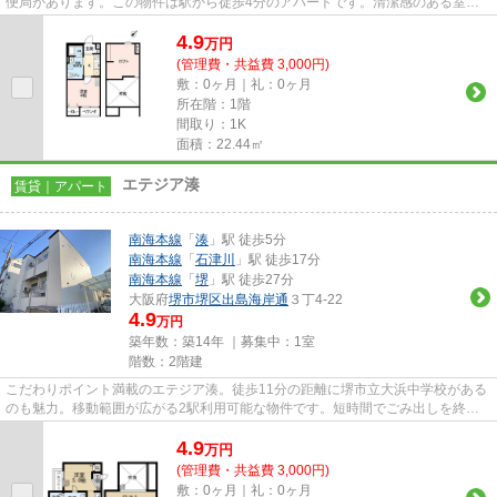
便局があります。この物件は駅から徒歩4分のアパートです。清潔感のある室内
が魅力的な平成28年築の物件とな...
4.9
万
円
(管理費・共益費 3,000円)
敷：0ヶ月｜礼：0ヶ月
所在階：1階
間取り：1K
面積：22.44㎡
エテジア湊
賃貸｜アパート
南海本線
「
湊
」駅 徒歩5分
南海本線
「
石津川
」駅 徒歩17分
南海本線
「
堺
」駅 徒歩27分
大阪府
堺市堺区
出島海岸通
３丁4-22
4.9
万円
築年数：築14年 ｜募集中：
1室
階数：2階建
こだわりポイント満載のエテジア湊。徒歩11分の距離に堺市立大浜中学校がある
のも魅力。移動範囲が広がる2駅利用可能な物件です。短時間でごみ出しを終え
られるように、敷地内にゴミ置...
4.9
万
円
(管理費・共益費 3,000円)
敷：0ヶ月｜礼：0ヶ月