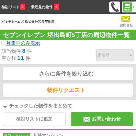
0
0
検討リスト
最近見た物件
お問合せ
セブンイレブン 堺出島町5丁店の周辺物件一覧
募集中のみ表示
8
該当物件
件
11
空き数
件
さらに条件を絞り込む
物件リクエスト
チェックした物件をまとめて
検討リストに追加
お問い合わせ
川崎マンション
賃貸｜アパート