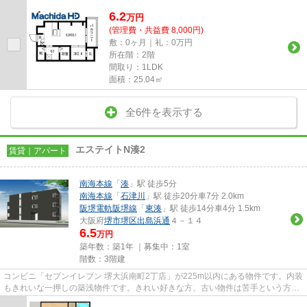
6.2
万
円
(管理費・共益費 8,000円)
敷：0ヶ月｜礼：0万円
所在階：2階
間取り：1LDK
面積：25.04㎡
全6件を表示する
エステイトN湊2
賃貸｜アパート
南海本線
「
湊
」駅 徒歩5分
南海本線
「
石津川
」駅 徒歩20分車7分 2.0km
阪堺電軌阪堺線
「
東湊
」駅 徒歩14分車4分 1.5km
大阪府
堺市堺区
出島浜通
４－１４
6.5
万円
築年数：築1年 ｜募集中：
1室
階数：3階建
コンビニ「セブンイレブン 堺大浜南町2丁店」が225m以内にある物件です。内装
もきれいな一押しの築浅物件です。きれい好きな方、古い物件は苦手という方
に。駅まで5分と、駅近でアクセ...