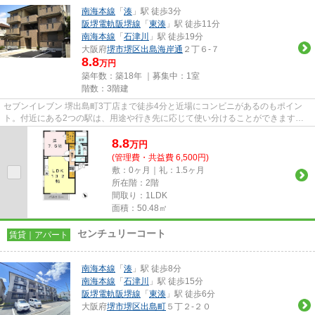
南海本線
「
湊
」駅 徒歩3分
阪堺電軌阪堺線
「
東湊
」駅 徒歩11分
南海本線
「
石津川
」駅 徒歩19分
大阪府
堺市堺区
出島海岸通
２丁６-７
8.8
万円
築年数：築18年 ｜募集中：
1室
階数：3階建
セブンイレブン 堺出島町3丁店まで徒歩4分と近場にコンビニがあるのもポイン
ト。付近にある2つの駅は、用途や行き先に応じて使い分けることができます。
こちらの物件はアパートです。...
8.8
万
円
(管理費・共益費 6,500円)
敷：0ヶ月｜礼：1.5ヶ月
所在階：2階
間取り：1LDK
面積：50.48㎡
センチュリーコート
賃貸｜アパート
南海本線
「
湊
」駅 徒歩8分
南海本線
「
石津川
」駅 徒歩15分
阪堺電軌阪堺線
「
東湊
」駅 徒歩6分
大阪府
堺市堺区
出島町
５丁２-２０