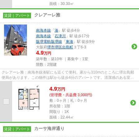
面積：30.30㎡
クレアーレ雅
賃貸｜アパート
南海本線
「
湊
」駅 徒歩4分
南海本線
「
石津川
」駅 徒歩17分
阪堺電軌阪堺線
「
東湊
」駅 徒歩9分
大阪府
堺市堺区
出島町
３丁6-3
4.9
万円
築年数：築10年 ｜募集中：
1室
階数：2階建
クレアーレ雅：南海本線湊駅にも近くて便利。家から310mのところに堺出島郵
便局があります。この物件は駅から徒歩4分のアパートです。清潔感のある室内
が魅力的な平成28年築の物件とな...
4.9
万
円
(管理費・共益費 3,000円)
敷：0ヶ月｜礼：0ヶ月
所在階：1階
間取り：1K
面積：22.44㎡
カーサ海岸通り
賃貸｜アパート