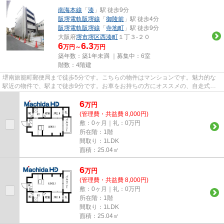
南海本線
「
湊
」駅 徒歩9分
阪堺電軌阪堺線
「
御陵前
」駅 徒歩4分
阪堺電軌阪堺線
「
寺地町
」駅 徒歩9分
大阪府
堺市堺区
西湊町
１丁３-２０
6
6.3
万円～
万円
築年数：築1年未満 ｜募集中：
6室
階数：4階建
堺南旅籠町郵便局まで徒歩5分です。こちらの物件はマンションです。魅力的な
駅近の物件で、駅まで徒歩9分です。お車をお持ちの方にオススメの、自走式駐
車場を利用できる物件です。堺...
6
万
円
(管理費・共益費 8,000円)
敷：0ヶ月｜礼：0万円
所在階：1階
間取り：1LDK
面積：25.04㎡
6
万
円
(管理費・共益費 8,000円)
敷：0ヶ月｜礼：0万円
所在階：1階
間取り：1LDK
面積：25.04㎡