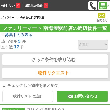
0
0
検討リスト
最近見た物件
お問合せ
ファミリーマート 南海湊駅前店の周辺物件一覧
募集中のみ表示
9
該当物件
件
17
空き数
件
さらに条件を絞り込む
物件リクエスト
チェックした物件をまとめて
検討リストに追加
お問い合わせ
フジパレス湊駅北サウス
賃貸｜アパート