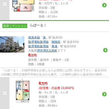
敷：0万円｜礼：1ヶ月
所在階：2階
間取り：1LDK
面積：42.16㎡
らぽーるⅠ
賃貸｜マンション
南海本線
「
湊
」駅 徒歩3分
阪堺電軌阪堺線
「
御陵前
」駅 徒歩10分
阪堺電軌阪堺線
「
東湊
」駅 徒歩10分
大阪府
堺市堺区
出島町
２丁７
6
万円
築年数：築36年 ｜募集中：
1室
階数：4階建
「らぽーるⅠ」の物件情報をお探しならお気軽にお問い合わせ下さい。徒歩16分
の距離に堺市立陵西中学校があるのも魅力。この物件は駅から徒歩3分の物件で
す。自走式駐車場が併設された...
6
万
円
(管理費・共益費 10,000円)
敷：0ヶ月｜礼：1ヶ月
所在階：1階
間取り：2DK
面積：49.68㎡