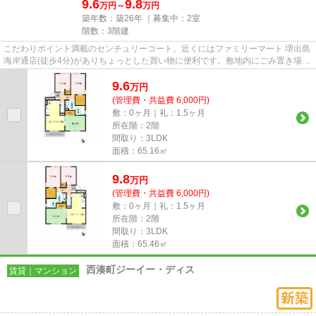
9.6
9.8
万円～
万円
築年数：築26年 ｜募集中：
2室
階数：3階建
こだわりポイント満載のセンチュリーコート。近くにはファミリーマート 堺出島
海岸通店(徒歩4分)がありちょっとした買い物に便利です。敷地内にごみ置き場が
あります。2駅利用可能な利...
9.6
万
円
(管理費・共益費 6,000円)
敷：0ヶ月｜礼：1.5ヶ月
所在階：2階
間取り：3LDK
面積：65.16㎡
9.8
万
円
(管理費・共益費 6,000円)
敷：0ヶ月｜礼：1.5ヶ月
所在階：2階
間取り：3LDK
面積：65.46㎡
西湊町ジーイー・ディス
賃貸｜マンション