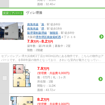
面積：32.40㎡
ヴィレ堺湊
賃貸｜アパート
南海本線
「
湊
」駅 徒歩8分
南海本線
「
堺
」駅 徒歩18分
阪堺電軌阪堺線
「
御陵前
」駅 徒歩8分
大阪府
堺市堺区
南旅篭町西
４丁２-１６
7.9
8.2
万円～
万円
築年数：築1年未満 ｜募集中：
2室
階数：2階建
セブンイレブン 堺大浜南町2丁店が463m以内にある物件です。こちらの物件はア
パートです。令和8年築の物件となっており、きれいな室内が魅力となっていま
す。駅から徒歩8分のアパート...
7.9
万
円
(管理費・共益費 6,000円)
敷：0万円｜礼：1ヶ月
所在階：1階
間取り：1LDK
面積：43.72㎡
8.2
万
円
(管理費・共益費 6,000円)