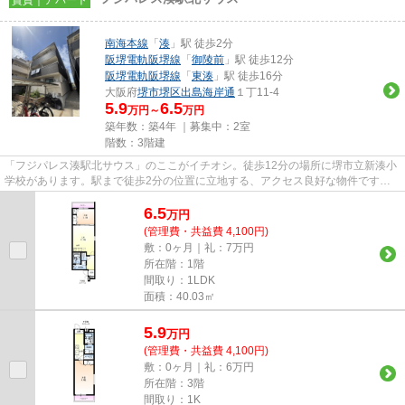
南海本線
「
湊
」駅 徒歩2分
阪堺電軌阪堺線
「
御陵前
」駅 徒歩12分
阪堺電軌阪堺線
「
東湊
」駅 徒歩16分
大阪府
堺市堺区
出島海岸通
１丁11-4
5.9
6.5
万円～
万円
築年数：築4年 ｜募集中：
2室
階数：3階建
「フジパレス湊駅北サウス」のここがイチオシ。徒歩12分の場所に堺市立新湊小
学校があります。駅まで徒歩2分の位置に立地する、アクセス良好な物件です。
令和3年築で、多くの方がご満...
6.5
万
円
(管理費・共益費 4,100円)
敷：0ヶ月｜礼：7万円
所在階：1階
間取り：1LDK
面積：40.03㎡
5.9
万
円
(管理費・共益費 4,100円)
敷：0ヶ月｜礼：6万円
所在階：3階
間取り：1K