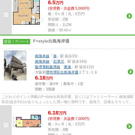
6.5
万
円
(管理費・共益費 5,000円)
敷：0ヶ月｜礼：0万円
所在階：2階
間取り：1LDK
面積：30.42㎡
F+style出島海岸通
賃貸｜アパート
南海本線
「
湊
」駅 徒歩3分
南海本線
「
石津川
」駅 徒歩19分
阪堺電軌阪堺線
「
東湊
」駅 徒歩12分
大阪府
堺市堺区
出島海岸通
２丁１-１６
6.18
万円
築年数：築4年 ｜募集中：
1室
階数：3階建
こだわりポイント満載のF+style出島海岸通。近くにはファミリーマート 南海湊駅
前店(徒歩3分)がありちょっとした買い物に便利です。築浅で、設備もそろってい
る物件です。きれいな物件...
6.18
万
円
(管理費・共益費 7,000円)
敷：0ヶ月｜礼：0万円
所在階：3階
間取り：1LDK