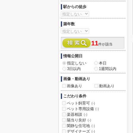
駅からの徒歩
築年数
11
件が該当
情報公開日
指定しない
本日
3日以内
1週間以内
画像・動画あり
画像あり
動画あり
こだわり条件
ペット飼育可
(-)
ペット専用設備
(-)
楽器相談
(-)
陽当り良好
(-)
閑静な住宅地
(-)
デザイナーズ
(-)