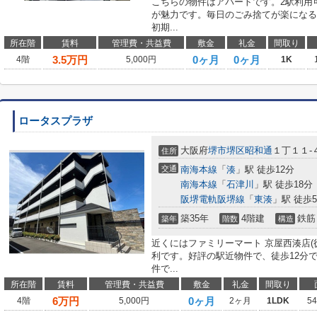
こちらの物件はアパートです。2駅利用
が魅力です。毎日のごみ捨てが楽になる
初期...
所在階
賃料
管理費・共益費
敷金
礼金
間取り
3.5
万円
0ヶ月
0ヶ月
4階
5,000円
1K
ロータスプラザ
大阪府
堺市堺区
昭和通
１丁１１-
住所
交通
南海本線
「
湊
」駅 徒歩12分
南海本線
「
石津川
」駅 徒歩18分
阪堺電軌阪堺線
「
東湊
」駅 徒歩
築35年
4階建
鉄筋
築年
階数
構造
近くにはファミリーマート 京屋西湊店(
利です。好評の駅近物件で、徒歩12分
件で...
所在階
賃料
管理費・共益費
敷金
礼金
間取り
6
万円
0ヶ月
4階
5,000円
2ヶ月
1LDK
5