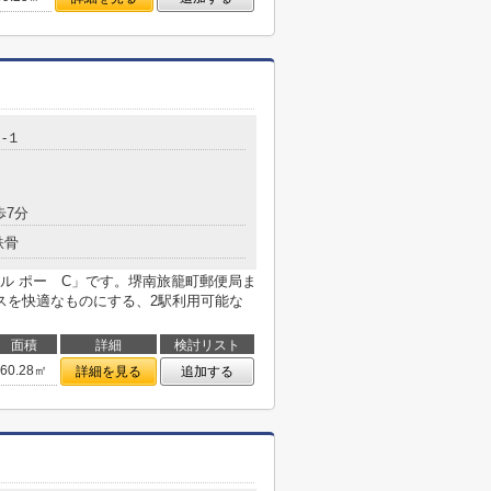
-１
歩7分
鉄骨
ル ポー C」です。堺南旅籠町郵便局ま
スを快適なものにする、2駅利用可能な
面積
詳細
検討リスト
60.28㎡
詳細を見る
追加する