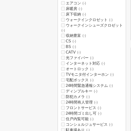
エアコン
(-)
床暖房
(-)
床下収納
(-)
ウォークインクロゼット
(-)
ウォークインシューズクロゼット
(-)
収納豊富
(-)
CS
(-)
BS
(-)
CATV
(-)
光ファイバー
(-)
インターネット対応
(-)
オートロック
(-)
TVモニタ付インターホン
(-)
宅配ボックス
(-)
24時間緊急通報システム
(-)
ディンプルキー
(-)
防犯カメラ
(-)
24時間有人管理
(-)
フロントサービス
(-)
24時間ゴミ出し可
(-)
住戸内覧可能
(-)
コンシェルジュサービス
(-)
駐車場あり
(-)