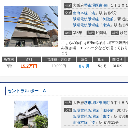
大阪府
堺市堺区
東湊町
１丁１０１
住所
交通
南海本線
「
湊
」駅 徒歩9分
阪堺電軌阪堺線
「
御陵前
」駅 徒
阪堺電軌阪堺線
「
東湊
」駅 徒歩
築3年
10階建
鉄筋
築年
階数
構造
こちらの物件は675m以内に堺市立陵
み置き場・エレベータなどが揃っており
ます...
所在階
賃料
管理費・共益費
敷金
礼金
間取り
15.2
万円
0ヶ月
7階
10,000円
1.5ヶ月
3LDK
セントラル ポー A
大阪府
堺市堺区
東湊町
３丁１８３
住所
交通
阪堺電軌阪堺線
「
御陵前
」駅 徒
阪堺電軌阪堺線
「
東湊
」駅 徒歩
南海本線
「
湊
」駅 徒歩13分