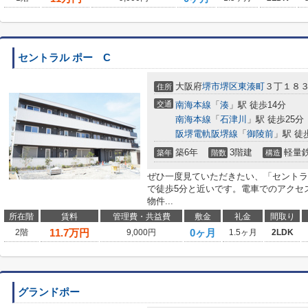
セントラル ポー C
大阪府
堺市堺区
東湊町
３丁１８３
住所
交通
南海本線
「
湊
」駅 徒歩14分
南海本線
「
石津川
」駅 徒歩25分
阪堺電軌阪堺線
「
御陵前
」駅 徒
築6年
3階建
軽量
築年
階数
構造
ぜひ一度見ていただきたい、「セントラ
で徒歩5分と近いです。電車でのアクセ
物件...
所在階
賃料
管理費・共益費
敷金
礼金
間取り
11.7
万円
0ヶ月
2階
9,000円
1.5ヶ月
2LDK
グランドポー