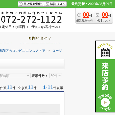
最終更新：2026年08月09日
00
00
件
件
最近見た物件
検討リスト
0
定休日：水曜日（ご予約のお客様のみ）
市堺区のコンビニエンスストア
>
ローソ
表示件数：
11
11
1-11
件数
件 空き数
件
件表示