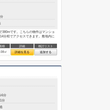
6分
造
店まで380mです。こちらの物件はマンショ
14分程でアクセスできます。敷地内に
面積
詳細
検討リスト
6.08㎡
詳細を見る
追加する
歩6分
1分
造