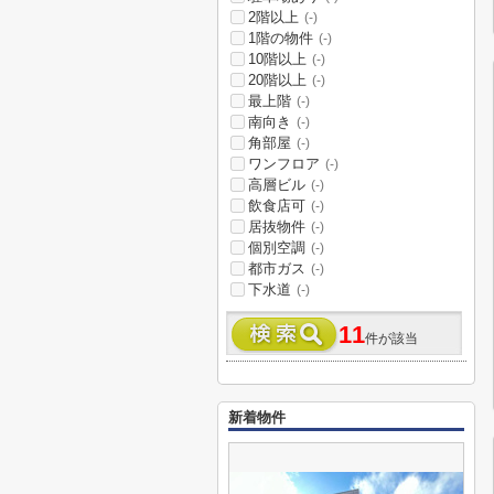
2階以上
(-)
1階の物件
(-)
10階以上
(-)
20階以上
(-)
最上階
(-)
南向き
(-)
角部屋
(-)
ワンフロア
(-)
高層ビル
(-)
飲食店可
(-)
居抜物件
(-)
個別空調
(-)
都市ガス
(-)
下水道
(-)
11
件が該当
新着物件