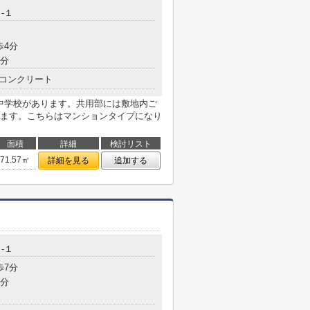
-１
歩4分
9分
コンクリート
西中学校があります。共用部には敷地内ご
ます。こちらはマンションタイプになり
面積
詳細
検討リスト
71.57㎡
詳細を見る
追加する
-１
歩7分
8分