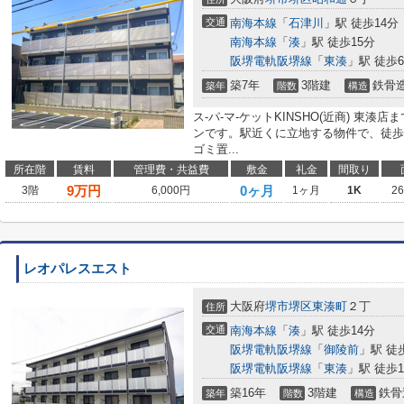
交通
南海本線
「
石津川
」駅 徒歩14分
南海本線
「
湊
」駅 徒歩15分
阪堺電軌阪堺線
「
東湊
」駅 徒歩
築7年
3階建
鉄骨
築年
階数
構造
ス-パ-マ-ケットKINSHO(近商) 東湊
ンです。駅近くに立地する物件で、徒歩
ゴミ置...
所在階
賃料
管理費・共益費
敷金
礼金
間取り
9
万円
0ヶ月
3階
6,000円
1ヶ月
1K
2
レオパレスエスト
大阪府
堺市堺区
東湊町
２丁
住所
交通
南海本線
「
湊
」駅 徒歩14分
阪堺電軌阪堺線
「
御陵前
」駅 徒
阪堺電軌阪堺線
「
東湊
」駅 徒歩1
築16年
3階建
鉄骨
築年
階数
構造