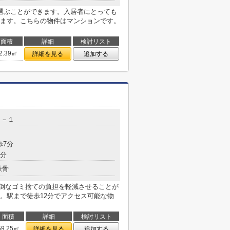
選ぶことができます。入居者にとっても
ます。こちらの物件はマンションです。
面積
詳細
検討リスト
2.39㎡
詳細を見る
追加する
３－１
歩7分
8分
鉄骨
面倒なゴミ捨ての負担を軽減させることが
。駅まで徒歩12分でアクセス可能な物
面積
詳細
検討リスト
59.25㎡
詳細を見る
追加する