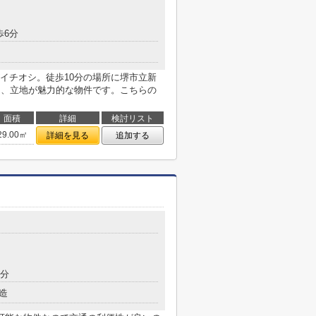
歩6分
イチオシ。徒歩10分の場所に堺市立新
と、立地が魅力的な物件です。こちらの
面積
詳細
検討リスト
29.00㎡
詳細を見る
追加する
8分
造