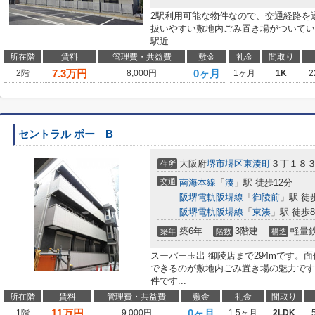
2駅利用可能な物件なので、交通経路を
扱いやすい敷地内ごみ置き場がついてい
駅近...
所在階
賃料
管理費・共益費
敷金
礼金
間取り
7.3
万円
0ヶ月
2階
8,000円
1ヶ月
1K
2
セントラル ポー B
大阪府
堺市堺区
東湊町
３丁１８
住所
交通
南海本線
「
湊
」駅 徒歩12分
阪堺電軌阪堺線
「
御陵前
」駅 徒
阪堺電軌阪堺線
「
東湊
」駅 徒歩
築6年
3階建
軽量
築年
階数
構造
スーパー玉出 御陵店まで294mです。
できるのが敷地内ごみ置き場の魅力です
件です...
所在階
賃料
管理費・共益費
敷金
礼金
間取り
11
万円
0ヶ月
1階
9,000円
1.5ヶ月
2LDK