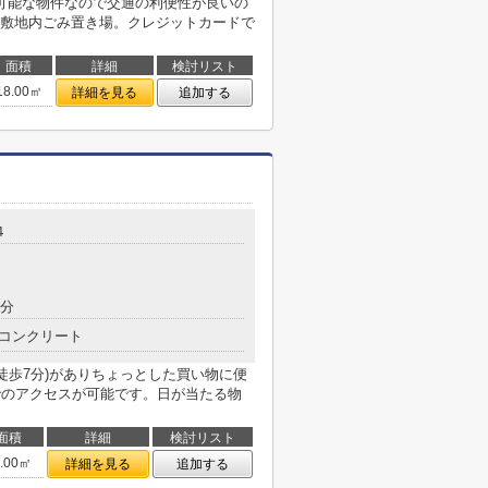
可能な物件なので交通の利便性が良いの
敷地内ごみ置き場。クレジットカードで
面積
詳細
検討リスト
18.00㎡
詳細を見る
追加する
４
5分
コンクリート
徒歩7分)がありちょっとした買い物に便
でのアクセスが可能です。日が当たる物
面積
詳細
検討リスト
4.00㎡
詳細を見る
追加する