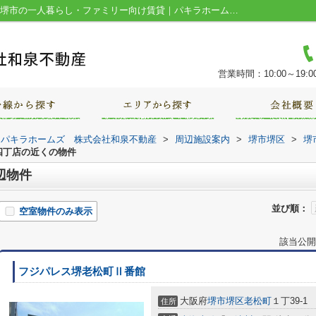
ローソン 堺昭和通四丁店周辺の物件一覧｜堺市の一人暮らし・ファミリー向け賃貸｜パキラホームズ 株式会社和泉不動産
営業時間：10:00～19:0
｜パキラホームズ 株式会社和泉不動産
>
周辺施設案内
>
堺市堺区
>
堺
四丁店の近くの物件
辺物件
並び順：
空室物件のみ表示
該当公開
フジパレス堺老松町Ⅱ番館
大阪府
堺市堺区
老松町
１丁39-1
住所