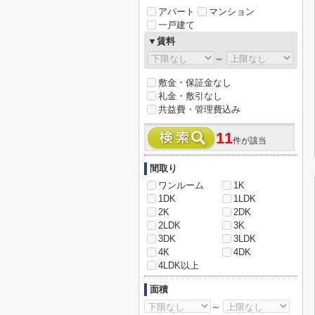
アパート
マンション
一戸建て
▼賃料
～
敷金・保証金なし
礼金・敷引なし
共益費・管理費込み
11
件が該当
間取り
ワンルーム
1K
1DK
1LDK
2K
2DK
2LDK
3K
3DK
3LDK
4K
4DK
4LDK以上
面積
～