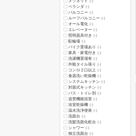
メゾネット
(-)
ベランダ
(-)
バルコニー
(-)
ルーフバルコニー
(-)
オール電化
(-)
エレベーター
(-)
照明器具付き
(-)
駐輪場
(-)
バイク置場あり
(-)
家具・家電付き
(-)
洗濯機置場有
(-)
外観タイル張り
(-)
コンロ２口以上
(-)
食器洗い乾燥機
(-)
システムキッチン
(-)
対面式キッチン
(-)
バス・トイレ別
(-)
追焚機能浴室
(-)
浴室乾燥機
(-)
温水洗浄便座
(-)
洗面台
(-)
洗髪洗面化粧台
(-)
シャワー
(-)
独立洗面台
(-)