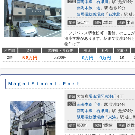
交通
南海本線
「
石津川
」駅 徒歩14分
南海本線
「
湊
」駅 徒歩19分
阪堺電軌阪堺線
「
石津北
」駅 徒
築17年
2階建
木造
築年
階数
構造
「フジパレス堺老松町Ⅱ番館」のここが
湊小学校があります。駅まで徒歩14分
物件はア...
所在階
賃料
管理費・共益費
敷金
礼金
間取り
5.8
万円
0万円
0万円
2階
5,800円
1K
ＭａｇｎｉＦｉｃｅｎｔ．Ｐｏｒｔ
大阪府
堺市堺区
東湊町
４丁
住所
交通
南海本線
「
湊
」駅 徒歩14分
南海本線
「
石津川
」駅 徒歩24分
阪堺電軌阪堺線
「
東湊
」駅 徒歩
築30年
4階建
鉄骨
築年
階数
構造