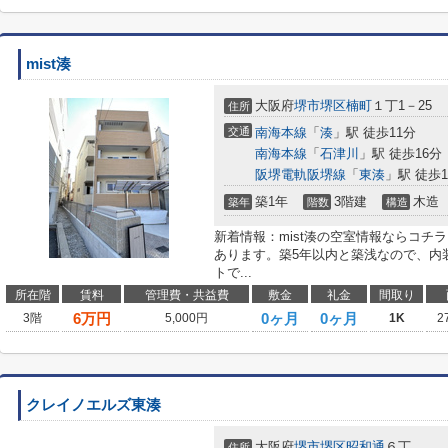
mist湊
大阪府
堺市堺区
楠町
１丁1－25
住所
交通
南海本線
「
湊
」駅 徒歩11分
南海本線
「
石津川
」駅 徒歩16分
阪堺電軌阪堺線
「
東湊
」駅 徒歩
築1年
3階建
木造
築年
階数
構造
新着情報：mist湊の空室情報ならコチ
あります。築5年以内と築浅なので、内
トで...
所在階
賃料
管理費・共益費
敷金
礼金
間取り
6
万円
0ヶ月
0ヶ月
3階
5,000円
1K
2
クレイノエルズ東湊
大阪府
堺市堺区
昭和通
６丁
住所