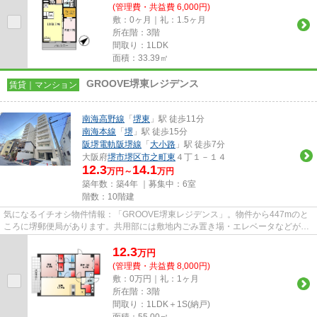
(管理費・共益費 6,000円)
敷：0ヶ月｜礼：1.5ヶ月
所在階：3階
間取り：1LDK
面積：33.39㎡
GROOVE堺東レジデンス
賃貸｜マンション
南海高野線
「
堺東
」駅 徒歩11分
南海本線
「
堺
」駅 徒歩15分
阪堺電軌阪堺線
「
大小路
」駅 徒歩7分
大阪府
堺市堺区
市之町東
４丁１－１４
12.3
14.1
万円～
万円
築年数：築4年 ｜募集中：
6室
階数：10階建
気になるイチオシ物件情報：「GROOVE堺東レジデンス」。物件から447mのと
ころに堺郵便局があります。共用部には敷地内ごみ置き場・エレベータなどが揃
っております。こちらの物件はマ...
12.3
万
円
(管理費・共益費 8,000円)
敷：0万円｜礼：1ヶ月
所在階：3階
間取り：1LDK＋1S(納戸)
面積：55.00㎡