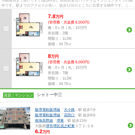
堺郵便局まで歩いてすぐ(徒歩6分)。防犯対策もバッチリなマンションタイプの物
件です。駅までのアクセスが良い、徒歩12分のところに位置する物件です。こち
らの物件では初期費用をカー...
7.8
万
円
(管理費・共益費 8,000円)
敷：0ヶ月｜礼：10万円
所在階：2階
間取り：1LDK
面積：34.76㎡
8
万
円
(管理費・共益費 8,000円)
敷：0ヶ月｜礼：10万円
所在階：7階
間取り：1LDK
面積：34.76㎡
シャトー中三
賃貸｜マンション
阪堺電軌阪堺線
「
大小路
」駅 徒歩7分
阪堺電軌阪堺線
「
花田口
」駅 徒歩8分
南海高野線
「
堺東
」駅 徒歩13分
大阪府
堺市堺区
戎之町東
３丁２-２６
6.2
万円