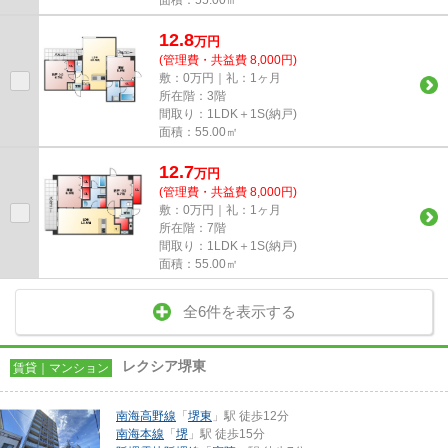
12.8
万
円
(管理費・共益費 8,000円)
敷：0万円｜礼：1ヶ月
所在階：3階
間取り：1LDK＋1S(納戸)
面積：55.00㎡
12.7
万
円
(管理費・共益費 8,000円)
敷：0万円｜礼：1ヶ月
所在階：7階
間取り：1LDK＋1S(納戸)
面積：55.00㎡
全6件を表示する
レクシア堺東
賃貸｜マンション
南海高野線
「
堺東
」駅 徒歩12分
南海本線
「
堺
」駅 徒歩15分