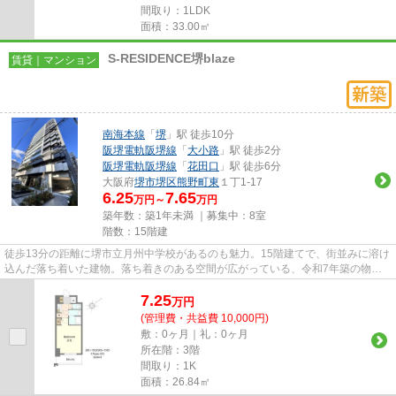
間取り：1LDK
面積：33.00㎡
S-RESIDENCE堺blaze
賃貸｜マンション
南海本線
「
堺
」駅 徒歩10分
阪堺電軌阪堺線
「
大小路
」駅 徒歩2分
阪堺電軌阪堺線
「
花田口
」駅 徒歩6分
大阪府
堺市堺区
熊野町東
１丁1-17
6.25
7.65
万円～
万円
築年数：築1年未満 ｜募集中：
8室
階数：15階建
徒歩13分の距離に堺市立月州中学校があるのも魅力。15階建てで、街並みに溶け
込んだ落ち着いた建物。落ち着きのある空間が広がっている、令和7年築の物件
です。造りとデザインに関して...
7.25
万
円
(管理費・共益費 10,000円)
敷：0ヶ月｜礼：0ヶ月
所在階：3階
間取り：1K
面積：26.84㎡