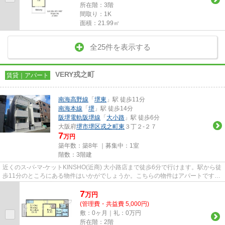
所在階：3階
間取り：1K
面積：21.99㎡
全25件を表示する
VERY戎之町
賃貸｜アパート
南海高野線
「
堺東
」駅 徒歩11分
南海本線
「
堺
」駅 徒歩14分
阪堺電軌阪堺線
「
大小路
」駅 徒歩6分
大阪府
堺市堺区
戎之町東
３丁２-２７
7
万円
築年数：築8年 ｜募集中：
1室
階数：3階建
近くのス-パ-マ-ケットKINSHO(近商) 大小路店まで徒歩6分で行けます。駅から徒
歩11分のところにある物件はいかがでしょうか。こちらの物件はアパートです。
築8年の設備が充実した物件...
7
万
円
(管理費・共益費 5,000円)
敷：0ヶ月｜礼：0万円
所在階：2階