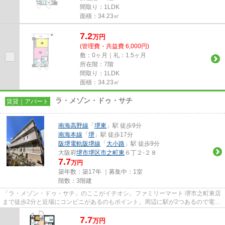
間取り：1LDK
面積：34.23㎡
7.2
万
円
(管理費・共益費 6,000円)
敷：0ヶ月｜礼：1.5ヶ月
所在階：7階
間取り：1LDK
面積：34.23㎡
ラ・メゾン・ドゥ・サチ
賃貸｜アパート
南海高野線
「
堺東
」駅 徒歩9分
南海本線
「
堺
」駅 徒歩17分
阪堺電軌阪堺線
「
大小路
」駅 徒歩9分
大阪府
堺市堺区
市之町東
６丁２-２８
7.7
万円
築年数：築17年 ｜募集中：
1室
階数：3階建
「ラ・メゾン・ドゥ・サチ」のここがイチオシ。ファミリーマート 堺市之町東店
まで徒歩2分と近場にコンビニがあるのもポイント。周辺に駅が2つあるので電車
での移動が便利です。こちら...
7.7
万
円