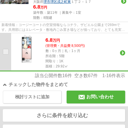
大阪府
堺市堺区
戎之町東
１丁２－１７
6.8
万円
築年数：築11年 ｜募集中：
1室
階数：8階建
新着情報：コージーコートの空室情報ならコチラ。ザビエル公園まで269mで
す。共用部にはエレベータ・敷地内ごみ置き場などが揃っており、とても充実し
ています。初期費用をカードでお...
6.8
万
円
(管理費・共益費 8,500円)
敷：0ヶ月｜礼：1ヶ月
所在階：5階
間取り：1K
面積：29.92㎡
該当公開件数
16
件 空き数
67
件
1-16
件表示
チェックした物件をまとめて
検討リストに追加
お問い合わせ
さらに条件を絞り込む