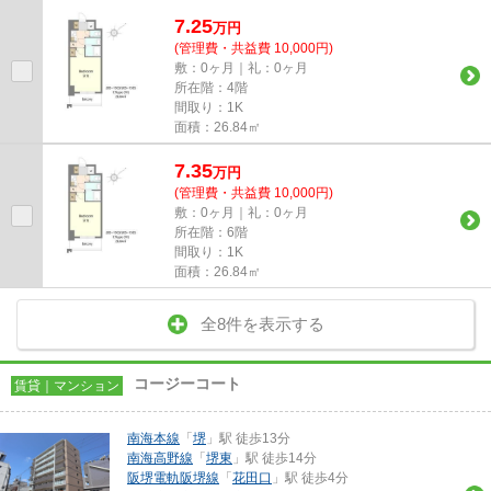
7.25
万
円
(管理費・共益費 10,000円)
敷：0ヶ月｜礼：0ヶ月
所在階：4階
間取り：1K
面積：26.84㎡
7.35
万
円
(管理費・共益費 10,000円)
敷：0ヶ月｜礼：0ヶ月
所在階：6階
間取り：1K
面積：26.84㎡
全8件を表示する
コージーコート
賃貸｜マンション
南海本線
「
堺
」駅 徒歩13分
南海高野線
「
堺東
」駅 徒歩14分
阪堺電軌阪堺線
「
花田口
」駅 徒歩4分