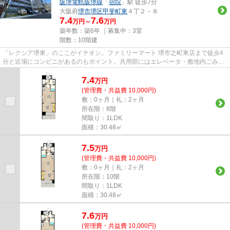
阪堺電軌阪堺線
「
宿院
」駅 徒歩7分
大阪府
堺市堺区
甲斐町東
４丁２－８
7.4
7.6
万円～
万円
築年数：築6年 ｜募集中：
3室
階数：10階建
「レクシア堺東」のここがイチオシ。ファミリーマート 堺市之町東店まで徒歩4
分と近場にコンビニがあるのもポイント。共用部にはエレベータ・敷地内ごみ置
き場など様々な設備やサービ...
7.4
万
円
(管理費・共益費 10,000円)
敷：0ヶ月｜礼：2ヶ月
所在階：8階
間取り：1LDK
面積：30.48㎡
7.5
万
円
(管理費・共益費 10,000円)
敷：0ヶ月｜礼：2ヶ月
所在階：10階
間取り：1LDK
面積：30.48㎡
7.6
万
円
(管理費・共益費 10,000円)