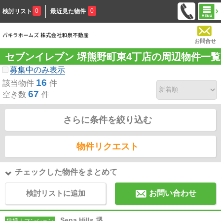
0
0
検討リスト
最近見た物件
お問合せ
セブンイレブン 堺熊野町東4丁店の周辺物件一覧
募集中のみ表示
16
該当物件
件
67
空き数
件
さらに条件を絞り込む
物件リクエスト
チェックした物件をまとめて
検討リストに追加
お問い合わせ
Sena Hills 堺
賃貸｜マンション