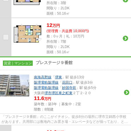
所在階：3階
間取り：2LDK
面積：50.16㎡
12
万
円
(管理費・共益費 10,000円)
敷：0ヶ月｜礼：10万円
所在階：7階
間取り：2LDK
面積：50.16㎡
プレステージ９番館
賃貸｜マンション
南海高野線
「
堺東
」駅 徒歩13分
阪堺電軌阪堺線
「
花田口
」駅 徒歩3分
阪堺電軌阪堺線
「
妙国寺前
」駅 徒歩5分
大阪府
堺市堺区
車之町東
２丁２-２０
11.6
万円
築年数：築3年 ｜募集中：
2室
階数：8階建
「プレステージ９番館」のここがイチオシ。徒歩8分の場所に堺市立錦西小学校
があります。共用部には敷地内ごみ置き場・エレベータなどが揃っており、とて
も充実しています。初期費用を...