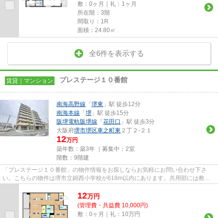
敷：0ヶ月｜礼：1ヶ月
所在階：3階
間取り：1R
面積：24.80㎡
全6件を表示する
プレステージ１０番館
賃貸｜マンション
南海高野線
「
堺東
」駅 徒歩12分
南海本線
「
堺
」駅 徒歩15分
阪堺電軌阪堺線
「
花田口
」駅 徒歩3分
大阪府
堺市堺区
車之町東
２丁２-２１
12
万円
築年数：築3年 ｜募集中：
2室
階数：9階建
「プレステージ１０番館」の物件情報をお探しならお気軽にお問い合わせ下さ
い。こちらの物件は堺市立錦西小学校が618m以内にあります。共用部には敷地
内ごみ置き場・エレベータなどが...
12
万
円
(管理費・共益費 10,000円)
敷：0ヶ月｜礼：10万円