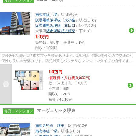
南海本線
「
堺
」駅 徒歩9分
阪堺電軌阪堺線
「
大小路
」駅 徒歩3分
阪堺電軌阪堺線
「
花田口
」駅 徒歩3分
大阪府
堺市堺区
戎之町東
１丁１-８
10
万円
築年数：築8年 ｜募集中：
1室
階数：10階建
徒歩9分の場所に堺市立市小学校があります。2駅利用可能な物件なので交通の利
便性が良いのが魅力です。防犯対策もバッチリなマンションタイプの物件です。
建物の共用部にゴミ置き場が...
10
万
円
(管理費・共益費 6,000円)
敷：0ヶ月｜礼：10万円
所在階：6階
間取り：2DK
面積：45.10㎡
マーヴェリック堺東
賃貸｜マンション
南海高野線
「
堺東
」駅 徒歩13分
南海本線
「
堺
」駅 徒歩16分