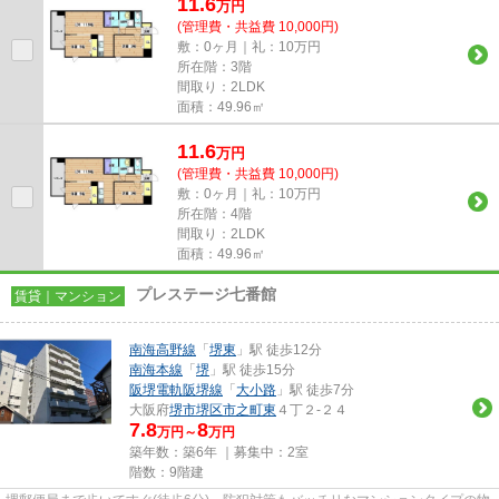
11.6
万
円
(管理費・共益費 10,000円)
敷：0ヶ月｜礼：10万円
所在階：3階
間取り：2LDK
面積：49.96㎡
11.6
万
円
(管理費・共益費 10,000円)
敷：0ヶ月｜礼：10万円
所在階：4階
間取り：2LDK
面積：49.96㎡
プレステージ七番館
賃貸｜マンション
南海高野線
「
堺東
」駅 徒歩12分
南海本線
「
堺
」駅 徒歩15分
阪堺電軌阪堺線
「
大小路
」駅 徒歩7分
大阪府
堺市堺区
市之町東
４丁２-２４
7.8
8
万円～
万円
築年数：築6年 ｜募集中：
2室
階数：9階建