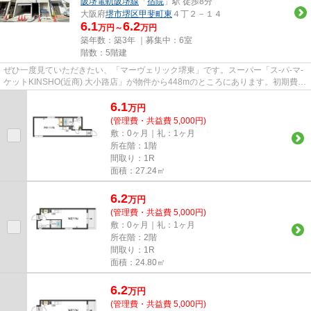
阪堺電軌阪堺線
「
宿院
」駅 徒歩8分
大阪府
堺市堺区
甲斐町東
４丁２－１４
6.1
6.2
万円～
万円
築年数：築3年 ｜募集中：
6室
階数：5階建
ぜひ一度見ていただきたい、「マーヴェリック堺東」です。スーパー「ス-パ-マ-
ケットKINSHO(近商) 大小路店」が物件から448mのところにあります。初期費用
はカードで決済いただけます...
6.1
万
円
(管理費・共益費 5,000円)
敷：0ヶ月｜礼：1ヶ月
所在階：1階
間取り：1R
面積：27.24㎡
6.2
万
円
(管理費・共益費 5,000円)
敷：0ヶ月｜礼：1ヶ月
所在階：2階
間取り：1R
面積：24.80㎡
6.2
万
円
(管理費・共益費 5,000円)