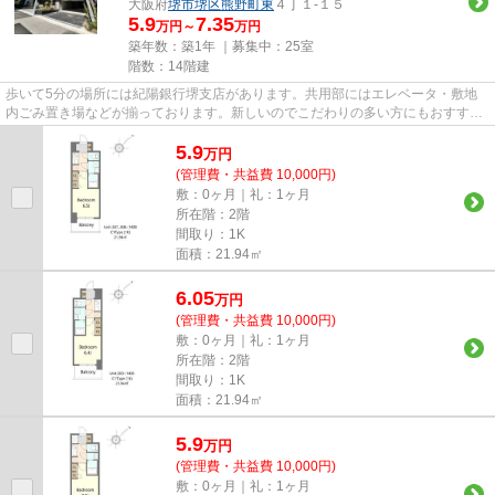
大阪府
堺市堺区
熊野町東
４丁１-１５
5.9
7.35
万円～
万円
築年数：築1年 ｜募集中：
25室
階数：14階建
歩いて5分の場所には紀陽銀行堺支店があります。共用部にはエレベータ・敷地
内ごみ置き場などが揃っております。新しいのでこだわりの多い方にもおすすめ
の築浅物件です。14階建ての建...
5.9
万
円
(管理費・共益費 10,000円)
敷：0ヶ月｜礼：1ヶ月
所在階：2階
間取り：1K
面積：21.94㎡
6.05
万
円
(管理費・共益費 10,000円)
敷：0ヶ月｜礼：1ヶ月
所在階：2階
間取り：1K
面積：21.94㎡
5.9
万
円
(管理費・共益費 10,000円)
敷：0ヶ月｜礼：1ヶ月