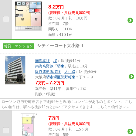
す。利便性の高い徒歩10分の物件...
8.2
万
円
(管理費・共益費 6,000円)
敷：0ヶ月｜礼：10万円
所在階：7階
間取り：1LDK
面積：41.31㎡
シティーコート大小路Ⅱ
賃貸｜マンション
南海本線
「
堺
」駅 徒歩11分
南海高野線
「
堺東
」駅 徒歩13分
阪堺電軌阪堺線
「
大小路
」駅 徒歩5分
大阪府
堺市堺区
熊野町東
３丁１－９
7
7.2
万円～
万円
築年数：築11年 ｜募集中：
2室
階数：8階建
ローソン 堺熊野町東店まで徒歩2分と近場にコンビニがあるのもポイント。こち
らの物件は、駅へも徒歩11分と歩いてアクセスできます。こちらの物件はマンシ
ョンです。2駅利用可能な物件...
7
万
円
(管理費・共益費 6,000円)
敷：0ヶ月｜礼：1.5ヶ月
所在階：5階