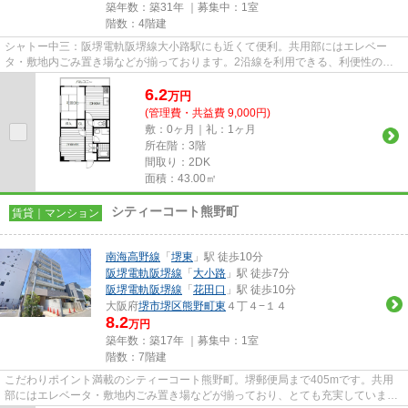
築年数：築31年 ｜募集中：
1室
階数：4階建
シャトー中三：阪堺電軌阪堺線大小路駅にも近くて便利。共用部にはエレベー
タ・敷地内ごみ置き場などが揃っております。2沿線を利用できる、利便性の高
いマンションです。こちらは初期...
6.2
万
円
(管理費・共益費 9,000円)
敷：0ヶ月｜礼：1ヶ月
所在階：3階
間取り：2DK
面積：43.00㎡
シティーコート熊野町
賃貸｜マンション
南海高野線
「
堺東
」駅 徒歩10分
阪堺電軌阪堺線
「
大小路
」駅 徒歩7分
阪堺電軌阪堺線
「
花田口
」駅 徒歩10分
大阪府
堺市堺区
熊野町東
４丁４−１４
8.2
万円
築年数：築17年 ｜募集中：
1室
階数：7階建
こだわりポイント満載のシティーコート熊野町。堺郵便局まで405mです。共用
部にはエレベータ・敷地内ごみ置き場などが揃っており、とても充実していま