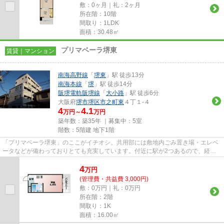
敷：0ヶ月｜礼：2ヶ月
所在階：10階
間取り：1LDK
面積：30.48㎡
プリマベーラ堺東
賃貸｜マンション
南海高野線
「
堺東
」駅 徒歩13分
南海本線
「
堺
」駅 徒歩14分
阪堺電軌阪堺線
「
大小路
」駅 徒歩6分
大阪府
堺市堺区
市之町東
４丁１-４
4
4.1
万円～
万円
築年数：築35年 ｜募集中：
5室
階数：5階建 地下1階
「プリマベーラ堺東」のここがイチオシ。共用部には敷地内ごみ置き場・エレベ
ータなどが備わっておりとても充実しています。付近に駅が2つあるので、経路
を用途や行き先によって選べる...
4
万
円
(管理費・共益費 3,000円)
敷：0万円｜礼：0万円
所在階：2階
間取り：1K
面積：16.00㎡