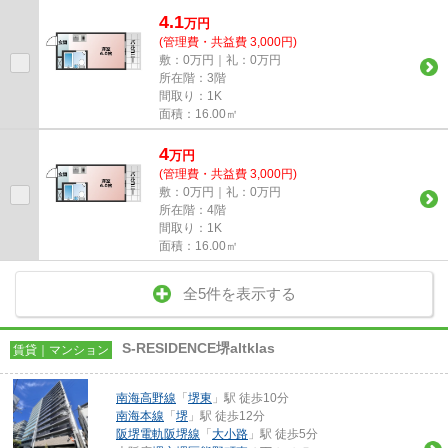
4.1
万
円
(管理費・共益費 3,000円)
敷：0万円｜礼：0万円
所在階：3階
間取り：1K
面積：16.00㎡
4
万
円
(管理費・共益費 3,000円)
敷：0万円｜礼：0万円
所在階：4階
間取り：1K
面積：16.00㎡
全5件を表示する
S-RESIDENCE堺altklas
賃貸｜マンション
南海高野線
「
堺東
」駅 徒歩10分
南海本線
「
堺
」駅 徒歩12分
阪堺電軌阪堺線
「
大小路
」駅 徒歩5分