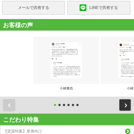
メールで共有する
LINEで共有する
お客様の声
小林雅也
小林
前
こだわり特集
【賃貸特集】単身向け