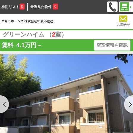
0
0
検討リスト
最近見た物件
お問合せ
グリーンハイム （
2
室）
賃料
4.1
万円～
空室情報を確認