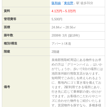
阪和線
「
東佐野
」駅 徒歩31分
賃料
4.1万円～5.3万円
管理費等
5,500円
面積
24.84㎡～28.56㎡
築年数
2008年 3月 (築18年)
種別/構造
アパート/木造
階建
2階建
泉南郡熊取町周辺にある物件をお求
めの方は「グリーンハイム 」はいか
がでしょうか。歩いて6分の場所には
池田泉州銀行熊取支店があります。
短時間でごみ出しを終えられるよう
に、敷地内にゴミ置き場を備えてお
備考
ります。2駅利用できる場所にあり、
行き先に応じて乗車駅の使い分けが
できます。お客様のこだわりやニー
ズに合わせた物件をご紹介いたしま
す。賃貸物件を探すなら、多種多様