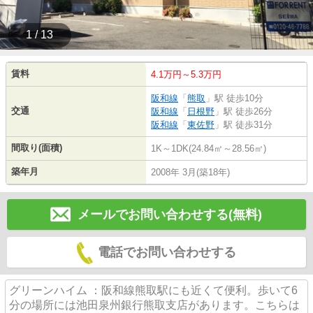
1 / 13
賃料
4.1万円～5.3万円
阪和線
「
熊取
」駅 徒歩10分
交通
阪和線
「
日根野
」駅 徒歩26分
阪和線
「
東佐野
」駅 徒歩31分
間取り(面積)
1K～1DK(24.84㎡～28.56㎡)
築年月
2008年 3月(築18年)
メールでお問い合わせする(無料)
電話でお問い合わせする
グリーンハイム ：阪和線熊取駅にも近くて便利。歩いて6
分の場所には池田泉州銀行熊取支店があります。こちらは