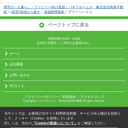
堺市の一人暮らし・ファミリー向け賃貸｜パキラホームズ 株式会社和泉不動
産
>
(賃貸)地域から探す
>
泉南郡熊取町
>
グリーンハイム
ページトップに戻る
営業時間:10:00～19:00
定休日:水曜日（ご予約のお客様のみ）
ホーム
会社概要
お問い合わせ
PCサイト
プライバシーポリシー
利用規約
｜アクセスマップ
｜
Copyright(c) パキラホームズ 株式会社和泉不動産 All rights reserved.
当サイトでは、お客様の当サイト利用状況把握、サービス向上検討を目的と
して、クッキー（Cookie）を使用しています。
詳しくは、当社の
「Cookieの取扱いについて」
をご確認ください。