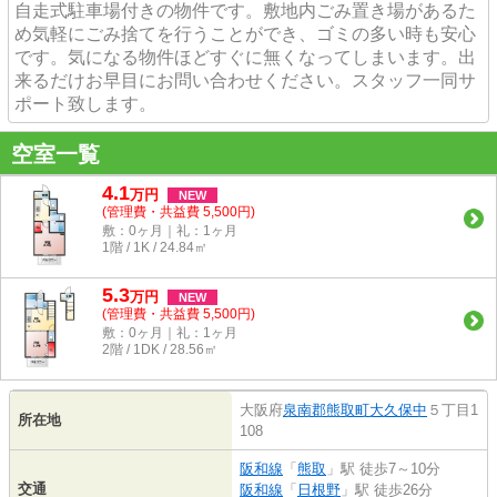
自走式駐車場付きの物件です。敷地内ごみ置き場があるた
め気軽にごみ捨てを行うことができ、ゴミの多い時も安心
です。気になる物件ほどすぐに無くなってしまいます。出
来るだけお早目にお問い合わせください。スタッフ一同サ
ポート致します。
空室一覧
4.1
万
円
NEW
(管理費・共益費 5,500円)
敷：0ヶ月｜礼：1ヶ月
1階 / 1K / 24.84㎡
5.3
万
円
NEW
(管理費・共益費 5,500円)
敷：0ヶ月｜礼：1ヶ月
2階 / 1DK / 28.56㎡
大阪府
泉南郡熊取町
大久保中
５丁目1
所在地
108
阪和線
「
熊取
」駅 徒歩7～10分
交通
阪和線
「
日根野
」駅 徒歩26分