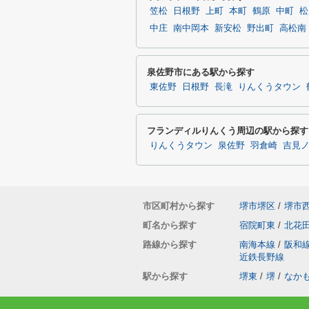
笠松
日根野
上町
本町
鶴原
中町
松
中庄
南中岡本
新安松
野出町
高松南
泉佐野市にある駅から探す
東佐野
日根野
長滝
りんくうタウン
フランディルりんくう周辺の駅から探す
りんくうタウン
泉佐野
羽倉崎
吉見
市区町村から探す
堺市堺区
/
堺市
町名から探す
宿院町東
/
北花
路線から探す
南海本線
/
阪和
近鉄長野線
駅から探す
堺東
/
堺
/
なか