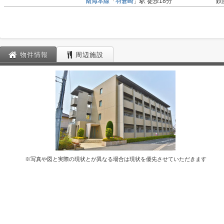
南海本線
「
羽倉崎
」駅 徒歩18分
鉄
物件情報
周辺施設
※写真や図と実際の現状とが異なる場合は現状を優先させていただきます