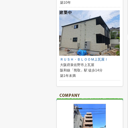
築10年
ＲＵＳＨ・ＢＬＯＯＭ上瓦屋Ⅰ
大阪府泉佐野市上瓦屋
阪和線「熊取」駅 徒歩14分
築1年未満