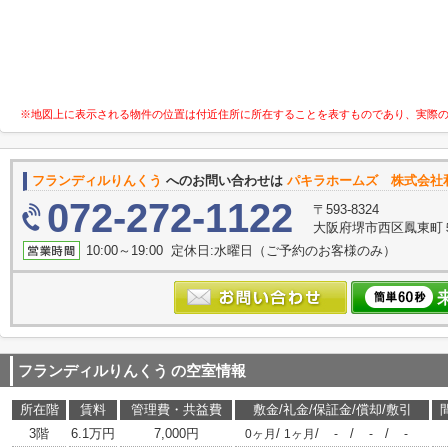
※地図上に表示される物件の位置は付近住所に所在することを表すものであり、実際
フランディルりんくう
へのお問い合わせは
パキラホームズ 株式会社
072-272-1122
〒593-8324
大阪府堺市西区鳳東町５丁
10:00～19:00 定休日:水曜日（ご予約のお客様のみ）
フランディルりんくう
の空室情報
所在階
賃料
管理費・共益費
敷金/礼金/保証金/償却/敷引
3階
6.1万円
7,000円
/
/
/
/
0ヶ月
1ヶ月
-
-
-