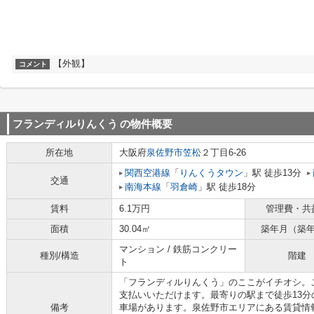
【外観】
コメント
フランディルりんくう
の物件概要
所在地
大阪府
泉佐野市
笠松
２丁目6-26
関西空港線
「
りんくうタウン
」駅 徒歩13分
交通
南海本線
「
羽倉崎
」駅 徒歩18分
賃料
6.1万円
管理費・共
面積
30.04㎡
築年月（築
マンション / 鉄筋コンクリー
種別/構造
階建
ト
「フランディルりんくう」のここがイチオシ。
支払いいただけます。最寄りの駅まで徒歩13
備考
車場があります。泉佐野市エリアにある賃貸情