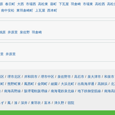
原
春日町
大西
市場西
高松東
葵町
下瓦屋
羽倉崎
市場東
高松西
高松
南中安松
東羽倉崎町
上瓦屋
西本町
鶴原
井原里
泉佐野
羽倉崎
ノ里
井原里
西区
/
堺市北区
/
岸和田市
/
堺市中区
/
泉佐野市
/
高石市
/
泉大津市
/
和泉市
田町
/
熊野町東
/
鳳西町
/
金岡町
/
綾園
/
大浜北町
/
出島海岸通
/
高師浜
/
北
線
/
南海高野線
/
阪堺電軌阪堺線
/
南海電鉄泉北線
/
地下鉄御堂筋線
/
南海高
もず
/
鳳
/
湊
/
深井
/
東羽衣
/
富木
/
津久野
/
宿院