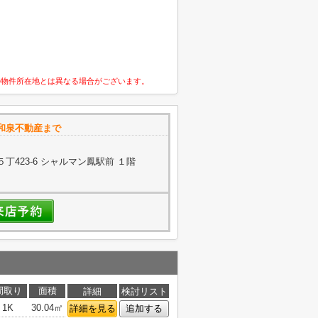
の物件所在地とは異なる場合がございます。
和泉不動産まで
423-6 シャルマン鳳駅前 １階
間取り
面積
詳細
検討リスト
1K
30.04㎡
詳細を見る
追加する