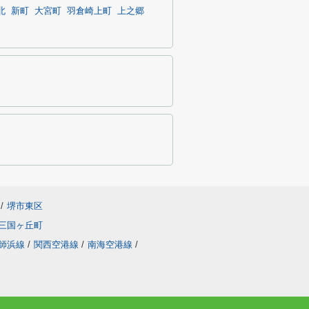
北
新町
大宮町
羽倉崎上町
上之郷
/
堺市東区
三国ヶ丘町
師浜線
/
関西空港線
/
南海空港線
/