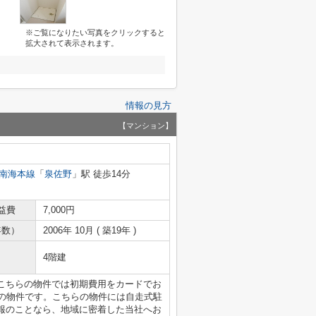
※ご覧になりたい写真をクリックすると
拡大されて表示されます。
情報の見方
【マンション】
南海本線
「
泉佐野
」駅 徒歩14分
益費
7,000円
年数）
2006年 10月 ( 築19年 )
4階建
こちらの物件では初期費用をカードでお
分の物件です。こちらの物件には自走式駐
報のことなら、地域に密着した当社へお