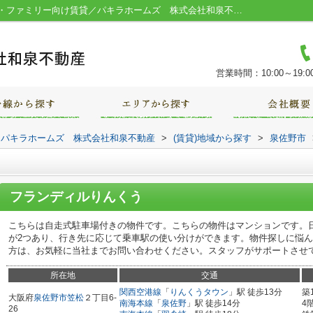
フランディルりんくう／堺市の一人暮らし・ファミリー向け賃貸／パキラホームズ 株式会社和泉不動産
営業時間：10:00～19:0
｜パキラホームズ 株式会社和泉不動産
>
(賃貸)地域から探す
>
泉佐野市
フランディルりんくう
こちらは自走式駐車場付きの物件です。こちらの物件はマンションです。
が2つあり、行き先に応じて乗車駅の使い分けができます。物件探しに悩
方は、お気軽に当社までお問い合わせください。スタッフがサポートさせ
所在地
交通
関西空港線
「
りんくうタウン
」駅 徒歩13分
築
大阪府
泉佐野市
笠松
２丁目6-
南海本線
「
泉佐野
」駅 徒歩14分
4
26