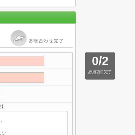
0
/
2
必須項目完了
せ】