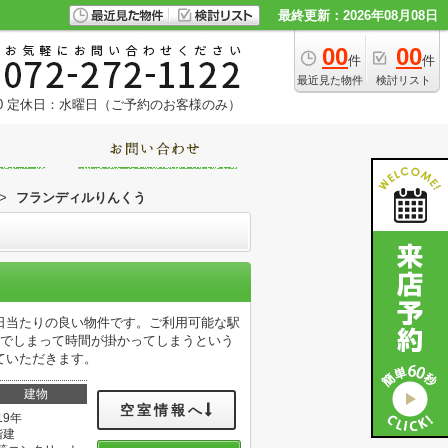
最終更新：2026年08月08日
00
00
件
件
最近見た物件
検討リスト
0
定休日：水曜日（ご予約のお客様のみ）
>
フランディルりんくう
日当たりの良い物件です。ご利用可能な駅
んでしまって時間が掛かってしまうという
ていただきます。
建物
空室情報へ
19年
階建