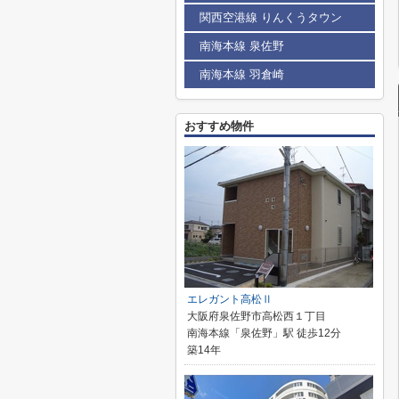
関西空港線 りんくうタウン
南海本線 泉佐野
南海本線 羽倉崎
おすすめ物件
エレガント高松Ⅱ
大阪府泉佐野市高松西１丁目
南海本線「泉佐野」駅 徒歩12分
築14年