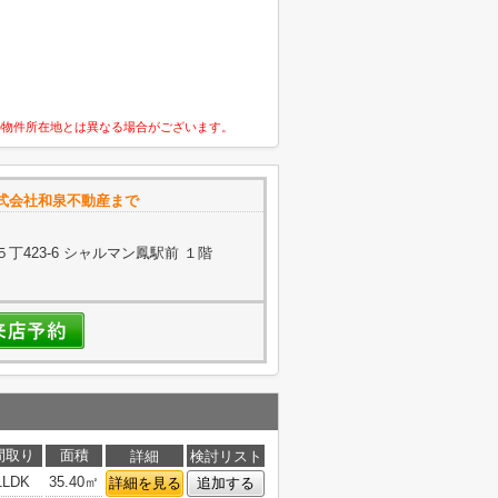
の物件所在地とは異なる場合がございます。
式会社和泉不動産まで
423-6 シャルマン鳳駅前 １階
間取り
面積
詳細
検討リスト
1LDK
35.40㎡
詳細を見る
追加する