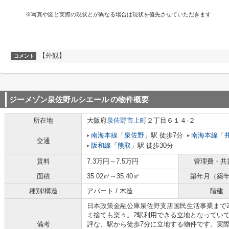
※写真や図と実際の現状とが異なる場合は現状を優先させていただきます
【外観】
コメント
ジーメゾン泉佐野ルシエール
の物件概要
所在地
大阪府
泉佐野市
上町
２丁目６１４-２
南海本線
「
泉佐野
」駅 徒歩7分
南海本線
「
交通
阪和線
「
熊取
」駅 徒歩30分
賃料
7.3万円～7.5万円
管理費・共
面積
35.02㎡～35.40㎡
築年月（築
種別/構造
アパート / 木造
階建
日本政策金融公庫泉佐野支店国民生活事業まで2
ミ捨ても楽々。2駅利用できる立地となってい
備考
評な、駅から徒歩7分に立地する物件です。実