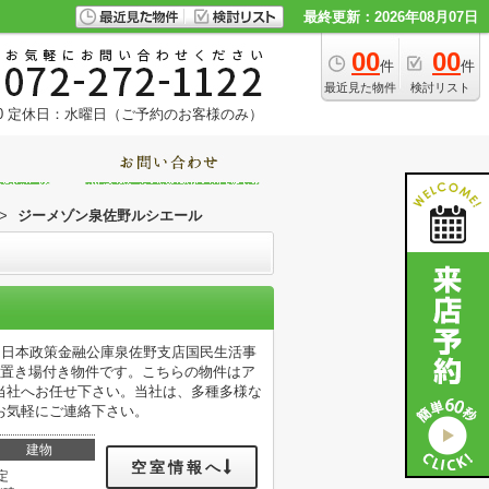
最終更新：2026年08月07日
00
00
件
件
最近見た物件
検討リスト
0
定休日：水曜日（ご予約のお客様のみ）
>
ジーメゾン泉佐野ルシエール
。日本政策金融公庫泉佐野支店国民生活事
み置き場付き物件です。こちらの物件はア
当社へお任せ下さい。当社は、多種多様な
お気軽にご連絡下さい。
建物
空室情報へ
定