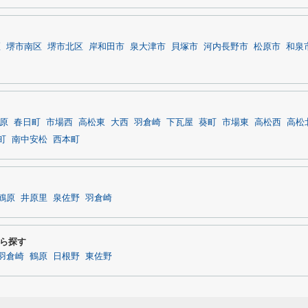
区
堺市南区
堺市北区
岸和田市
泉大津市
貝塚市
河内長野市
松原市
和泉
原
春日町
市場西
高松東
大西
羽倉崎
下瓦屋
葵町
市場東
高松西
高松
町
南中安松
西本町
鶴原
井原里
泉佐野
羽倉崎
ら探す
羽倉崎
鶴原
日根野
東佐野