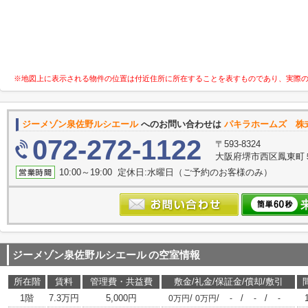
※地図上に表示される物件の位置は付近住所に所在することを表すものであり、実際
ジーメゾン泉佐野ルシエール
へのお問い合わせは
パキラホームズ 株
072-272-1122
〒593-8324
大阪府堺市西区鳳東町５丁
10:00～19:00 定休日:水曜日（ご予約のお客様のみ）
ジーメゾン泉佐野ルシエール
の空室情報
所在階
賃料
管理費・共益費
敷金/礼金/保証金/償却/敷引
1階
7.3万円
5,000円
/
/
/
/
0万円
0万円
-
-
-