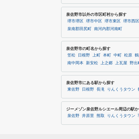
泉佐野市以外の市区町村から探す
堺市堺区
堺市中区
堺市東区
堺市西
泉南郡田尻町
南河内郡河南町
泉佐野市の町名から探す
笠松
日根野
上町
本町
中町
松原
鶴
南中岡本
新安松
上之郷
上瓦屋
野出
泉佐野市にある駅から探す
東佐野
日根野
長滝
りんくうタウン
ジーメゾン泉佐野ルシエール周辺の駅か
泉佐野
井原里
熊取
りんくうタウン