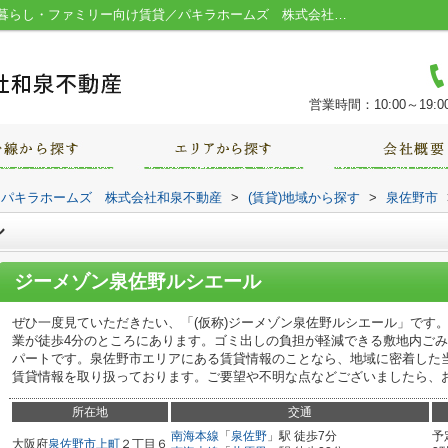
ジーメゾン泉佐野ルシエール／堺市の一人暮らし・ファミリー向け賃貸／パキラホームズ 株式会社和泉不動産
営業時間：10:00～19:0
｜パキラホームズ 株式会社和泉不動産
>
(賃貸)地域から探す
>
泉佐野市
ル
ジーメゾン泉佐野ルシエール
ぜひ一度見ていただきたい、「(仮称)ジーメゾン泉佐野ルシエール」です
業が徒歩4分のところにあります。ゴミ出しの負担が軽減できる敷地内ご
パートです。泉佐野市エリアにある賃貸情報のことなら、地域に密着した
賃貸情報を取り扱っております。ご要望や不明な点などございましたら、
所在地
交通
南海本線
「
泉佐野
」駅 徒歩7分
予
大阪府
泉佐野市
上町
２丁目６