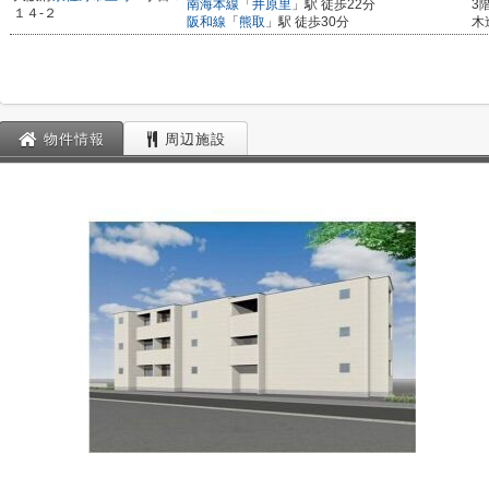
南海本線
「
井原里
」駅 徒歩22分
3
１４-２
阪和線
「
熊取
」駅 徒歩30分
木
物件情報
周辺施設