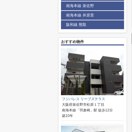
南海本線 泉佐野
南海本線 井原里
阪和線 熊取
おすすめ物件
フジパレス リーブズテラス
大阪府泉佐野市松原１丁目
南海本線「羽倉崎」駅 徒歩12分
築10年