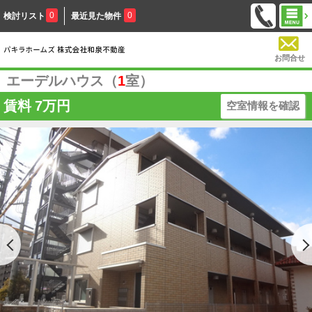
0
0
検討リスト
最近見た物件
お問合せ
エーデルハウス（
1
室）
賃料
7万円
空室情報を確認