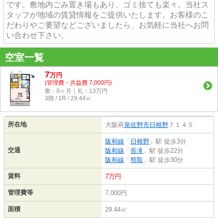
です。敷地内ごみ置き場もあり、ゴミ捨ても楽々。当社ス
タッフが地域の賃貸情報をご提供いたします。お客様のこ
だわりやご要望などございましたら、お気軽に当社へお問
い合わせ下さい。
空室一覧
7
万
円
(管理費・共益費 7,000円)
敷：0ヶ月｜礼：13万円
3階 / 1R / 29.44㎡
所在地
大阪府
泉佐野市
日根野
７１４５
阪和線
「
日根野
」駅 徒歩3分
交通
阪和線
「
長滝
」駅 徒歩22分
阪和線
「
熊取
」駅 徒歩30分
賃料
7万円
管理費等
7,000円
面積
29.44㎡