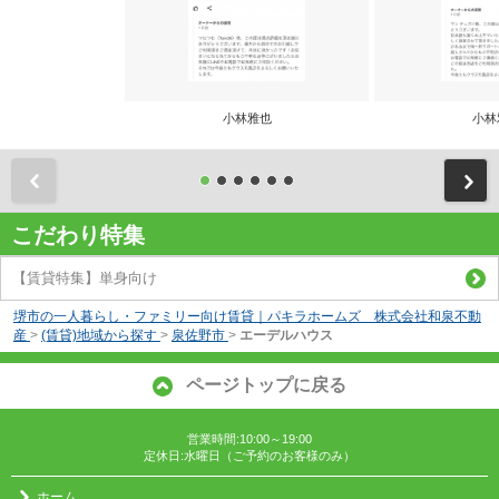
小林雅也
小林
前
こだわり特集
【賃貸特集】単身向け
堺市の一人暮らし・ファミリー向け賃貸｜パキラホームズ 株式会社和泉不動
産
>
(賃貸)地域から探す
>
泉佐野市
>
エーデルハウス
ページトップに戻る
営業時間:10:00～19:00
定休日:水曜日（ご予約のお客様のみ）
ホーム