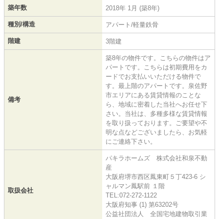
築年数
2018年 1月 (築8年)
種別/構造
アパート/軽量鉄骨
階建
3階建
築8年の物件です。こちらの物件はア
パートです。こちらは初期費用をカ
ードでお支払いいただける物件で
す。最上階のアパートです。泉佐野
市エリアにある賃貸情報のことな
備考
ら、地域に密着した当社へお任せ下
さい。当社は、多種多様な賃貸情報
を取り扱っております。ご要望や不
明な点などございましたら、お気軽
にご連絡下さい。
パキラホームズ 株式会社和泉不動
産
大阪府堺市西区鳳東町５丁423-6 シ
ャルマン鳳駅前 １階
取扱会社
TEL:072-272-1122
大阪府知事 (1) 第63202号
公益社団法人 全国宅地建物取引業