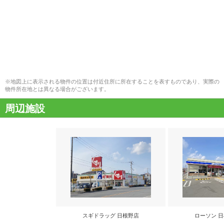
※地図上に表示される物件の位置は付近住所に所在することを表すものであり、実際の
物件所在地とは異なる場合がございます。
周辺施設
スギドラッグ 日根野店
ローソン 