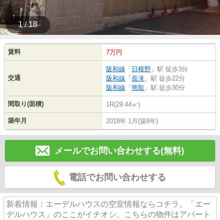
1 / 18
賃料
7万円
阪和線
「
日根野
」駅 徒歩3分
交通
阪和線
「
長滝
」駅 徒歩22分
阪和線
「
熊取
」駅 徒歩30分
間取り(面積)
1R(29.44㎡)
築年月
2018年 1月(築8年)
メールでお問い合わせする(無料)
電話でお問い合わせする
新着情報：エーデルハウスの空室情報ならコチラ。「エー
デルハウス」のここがイチオシ。こちらの物件はアパート