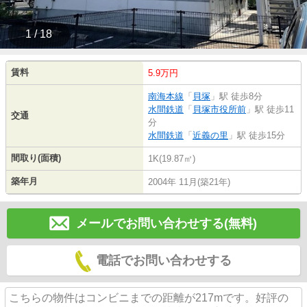
1 / 18
賃料
5.9万円
南海本線
「
貝塚
」駅 徒歩8分
水間鉄道
「
貝塚市役所前
」駅 徒歩11
交通
分
水間鉄道
「
近義の里
」駅 徒歩15分
間取り(面積)
1K(19.87㎡)
築年月
2004年 11月(築21年)
メールでお問い合わせする(無料)
電話でお問い合わせする
こちらの物件はコンビニまでの距離が217mです。好評の