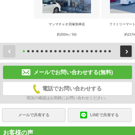
マンマチャオ貝塚加神店
ファミリーマート
約202m／3分
約217
前
メールでお問い合わせする(無料)
電話でお問い合わせする
現況の確認はお気軽にお問い合わせください。
メールで共有する
LINEで共有する
お客様の声