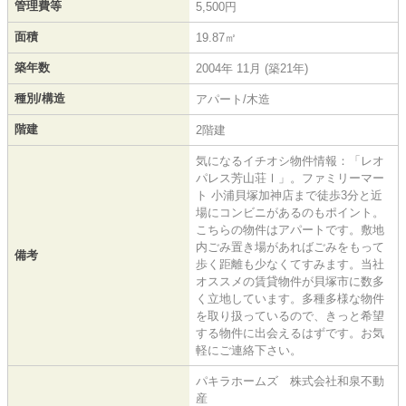
管理費等
5,500円
面積
19.87㎡
築年数
2004年 11月 (築21年)
種別/構造
アパート/木造
階建
2階建
気になるイチオシ物件情報：「レオ
パレス芳山荘Ⅰ」。ファミリーマー
ト 小浦貝塚加神店まで徒歩3分と近
場にコンビニがあるのもポイント。
こちらの物件はアパートです。敷地
内ごみ置き場があればごみをもって
備考
歩く距離も少なくてすみます。当社
オススメの賃貸物件が貝塚市に数多
く立地しています。多種多様な物件
を取り扱っているので、きっと希望
する物件に出会えるはずです。お気
軽にご連絡下さい。
パキラホームズ 株式会社和泉不動
産