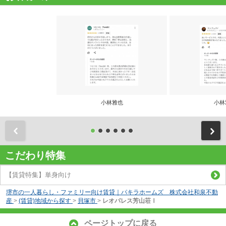
小林雅也
小林
前
こだわり特集
【賃貸特集】単身向け
堺市の一人暮らし・ファミリー向け賃貸｜パキラホームズ 株式会社和泉不動
産
>
(賃貸)地域から探す
>
貝塚市
>
レオパレス芳山荘Ⅰ
ページトップに戻る