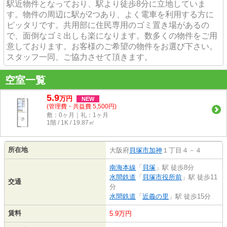
駅近物件となっており、駅より徒歩8分に立地していま
す。物件の周辺に駅が2つあり、よく電車を利用する方に
ピッタリです。共用部に住民専用のゴミ置き場があるの
で、面倒なゴミ出しも楽になります。数多くの物件をご用
意しております。お客様のご希望の物件をお選び下さい。
スタッフ一同、ご協力させて頂きます。
空室一覧
5.9
万
円
NEW
(管理費・共益費 5,500円)
敷：0ヶ月｜礼：1ヶ月
1階 / 1K / 19.87㎡
所在地
大阪府
貝塚市
加神
１丁目４－４
南海本線
「
貝塚
」駅 徒歩8分
水間鉄道
「
貝塚市役所前
」駅 徒歩11
交通
分
水間鉄道
「
近義の里
」駅 徒歩15分
賃料
5.9万円