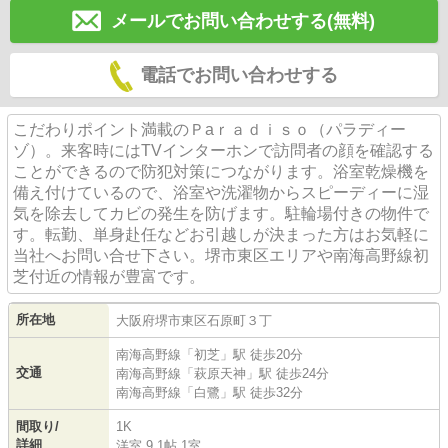
メールでお問い合わせする(無料)
電話でお問い合わせする
こだわりポイント満載のＰaｒａｄｉｓｏ（パラディー
ゾ）。来客時にはTVインターホンで訪問者の顔を確認する
ことができるので防犯対策につながります。浴室乾燥機を
備え付けているので、浴室や洗濯物からスピーディーに湿
気を除去してカビの発生を防げます。駐輪場付きの物件で
す。転勤、単身赴任などお引越しが決まった方はお気軽に
当社へお問い合せ下さい。堺市東区エリアや南海高野線初
芝付近の情報が豊富です。
所在地
大阪府
堺市東区
石原町
３丁
南海高野線
「
初芝
」駅 徒歩20分
交通
南海高野線
「
萩原天神
」駅 徒歩24分
南海高野線
「
白鷺
」駅 徒歩32分
間取り/
1K
詳細
洋室 9.1帖 1室