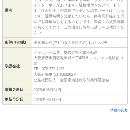
インターホンがあります。駐輪場付きのアパートで
備考
す。住みやすさが満載でイチオシのアパートはこちら
です。通勤時間を短縮したいなら、南海高野線初芝周
辺でお部屋探しをするのも手です。数多くの賃貸情報
がありますので、この機会にお引っ越しをご検討くだ
さい。
条件(その他)
消毒施工料(当社扱)(入居時のみ):1万7,050円
パキラホームズ 株式会社和泉不動産
大阪府堺市西区鳳東町５丁423-6 シャルマン鳳駅前 １
階
取扱会社
TEL:072-272-1122
大阪府知事 (1) 第63202号
公益社団法人 全国宅地建物取引業保証協会
情報更新日
2026年08月04日
更新予定日
2026年08月18日
情報の見方