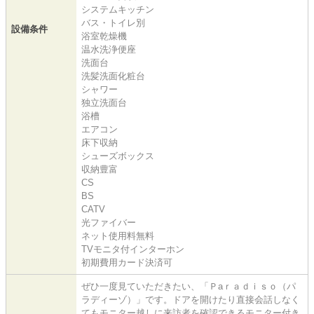
システムキッチン
バス・トイレ別
設備条件
浴室乾燥機
温水洗浄便座
洗面台
洗髪洗面化粧台
シャワー
独立洗面台
浴槽
エアコン
床下収納
シューズボックス
収納豊富
CS
BS
CATV
光ファイバー
ネット使用料無料
TVモニタ付インターホン
初期費用カード決済可
ぜひ一度見ていただきたい、「Ｐaｒａｄｉｓｏ（パ
ラディーゾ）」です。ドアを開けたり直接会話しなく
てもモニター越しに来訪者を確認できるモニター付き