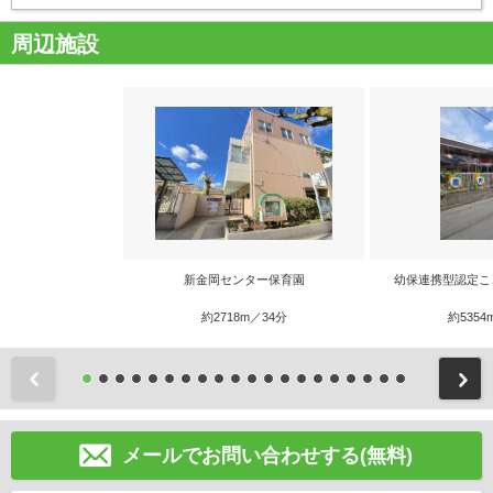
周辺施設
新金岡センター保育園
幼保連携型認定こ
約2718m／34分
約5354
前
メールでお問い合わせする(無料)