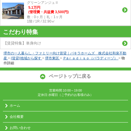
グリーンアンジュⅡ
5.1
万
円
(管理費・共益費 3,500円)
敷：0ヶ月｜礼：1ヶ月
1階 / 1R / 32.90㎡
こだわり特集
【賃貸特集】単身向け
堺市の一人暮らし・ファミリー向け賃貸｜パキラホームズ 株式会社和泉不動
産
>
(賃貸)地域から探す
>
堺市東区
>
Ｐaｒａｄｉｓｏ（パラディーゾ）
>
物
件詳細
ページトップに戻る
営業時間:10:00～19:00
定休日:水曜日（ご予約のお客様のみ）
ホーム
会社概要
お問い合わせ