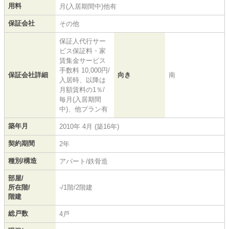
用料
月(入居期間中)他有
保証会社
その他
保証人代行サー
ビス保証料・家
賃集金サービス
手数料 10,000円/
保証会社詳細
向き
南
入居時、以降は
月額賃料の1％/
毎月(入居期間
中)、他プラン有
築年月
2010年 4月 (築16年)
契約期間
2年
種別/構造
アパート/鉄骨造
部屋/
所在階/
-/1階/2階建
階建
総戸数
4戸