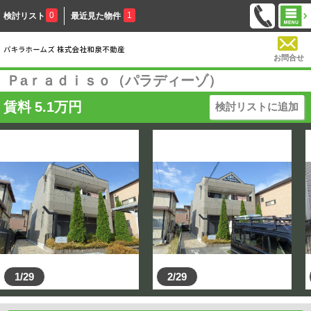
0
1
検討リスト
最近見た物件
お問合せ
Ｐaｒａｄｉｓｏ（パラディーゾ）
賃料
5.1
万円
検討リストに追加
1/29
2/29