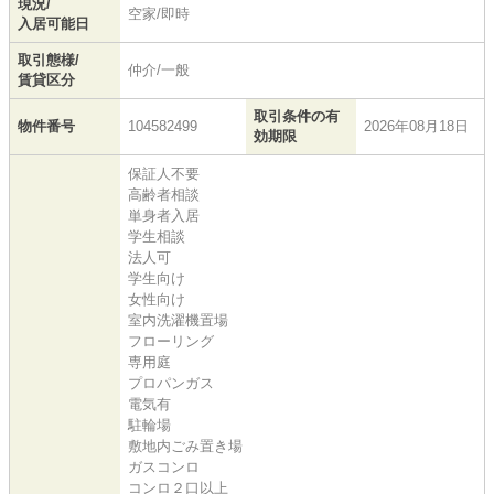
現況/
空家/即時
入居可能日
取引態様/
仲介/一般
賃貸区分
取引条件の有
物件番号
104582499
2026年08月18日
効期限
保証人不要
高齢者相談
単身者入居
学生相談
法人可
学生向け
女性向け
室内洗濯機置場
フローリング
専用庭
プロパンガス
電気有
駐輪場
敷地内ごみ置き場
ガスコンロ
コンロ２口以上