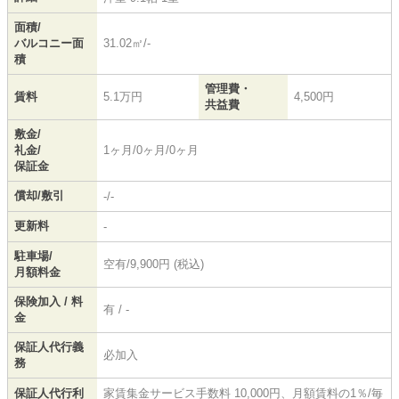
面積/
バルコニー面
31.02㎡/-
積
管理費・
賃料
5.1万円
4,500円
共益費
敷金/
礼金/
1ヶ月/0ヶ月/0ヶ月
保証金
償却/敷引
-/-
更新料
-
駐車場/
空有/9,900円 (税込)
月額料金
保険加入 / 料
有 / -
金
保証人代行義
必加入
務
保証人代行利
家賃集金サービス手数料 10,000円、月額賃料の1％/毎