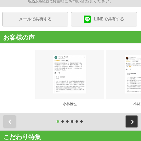
現況の確認はお気軽にお問い合わせください。
メールで共有する
LINEで共有する
お客様の声
小林雅也
小林
前
こだわり特集