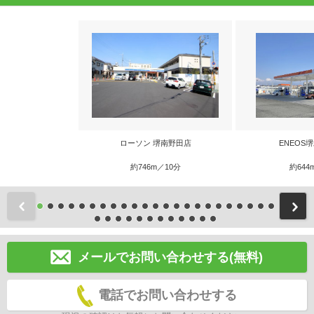
ローソン 堺南野田店
ENEOS
約746m／10分
約644
前
メールでお問い合わせする(無料)
電話でお問い合わせする