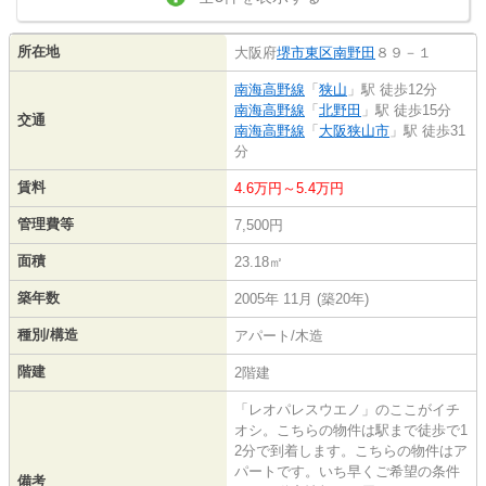
所在地
大阪府
堺市東区
南野田
８９－１
南海高野線
「
狭山
」駅 徒歩12分
南海高野線
「
北野田
」駅 徒歩15分
交通
南海高野線
「
大阪狭山市
」駅 徒歩31
分
賃料
4.6万円～5.4万円
管理費等
7,500円
面積
23.18㎡
築年数
2005年 11月 (築20年)
種別/構造
アパート/木造
階建
2階建
「レオパレスウエノ」のここがイチ
オシ。こちらの物件は駅まで徒歩で1
2分で到着します。こちらの物件はア
パートです。いち早くご希望の条件
備考