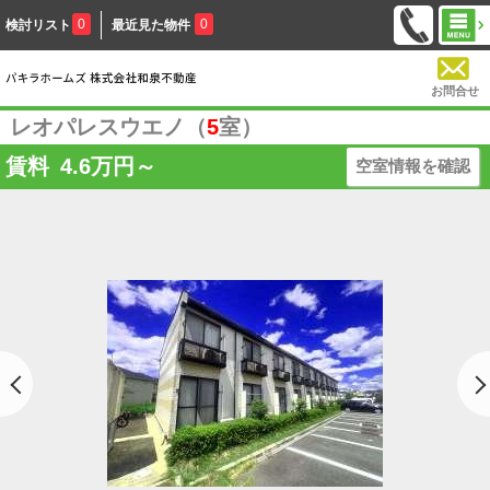
0
0
検討リスト
最近見た物件
お問合せ
レオパレスウエノ（
5
室）
賃料
4.6
万円～
空室情報を確認