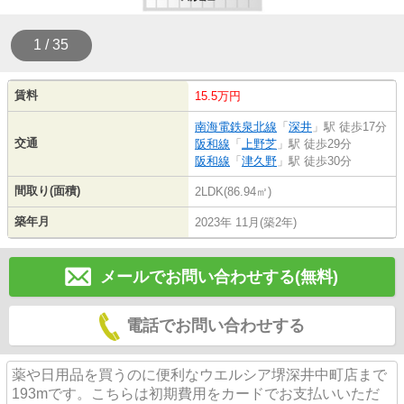
1 / 35
賃料
15.5万円
南海電鉄泉北線
「
深井
」駅 徒歩17分
交通
阪和線
「
上野芝
」駅 徒歩29分
阪和線
「
津久野
」駅 徒歩30分
間取り(面積)
2LDK(86.94㎡)
築年月
2023年 11月(築2年)
メールでお問い合わせする(無料)
電話でお問い合わせする
薬や日用品を買うのに便利なウエルシア堺深井中町店まで
193mです。こちらは初期費用をカードでお支払いいただ