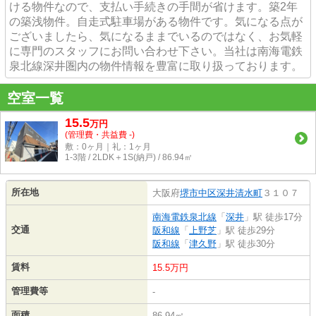
ける物件なので、支払い手続きの手間が省けます。築2年
の築浅物件。自走式駐車場がある物件です。気になる点が
ございましたら、気になるままでいるのではなく、お気軽
に専門のスタッフにお問い合わせ下さい。当社は南海電鉄
泉北線深井圏内の物件情報を豊富に取り扱っております。
空室一覧
15.5
万
円
(管理費・共益費 -)
敷：0ヶ月｜礼：1ヶ月
1-3階 / 2LDK＋1S(納戸) / 86.94㎡
所在地
大阪府
堺市中区
深井清水町
３１０７
南海電鉄泉北線
「
深井
」駅 徒歩17分
交通
阪和線
「
上野芝
」駅 徒歩29分
阪和線
「
津久野
」駅 徒歩30分
賃料
15.5万円
管理費等
-
面積
86.94㎡