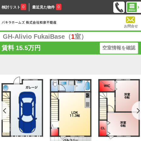
0
0
検討リスト
最近見た物件
お問合せ
GH-Alivio FukaiBase（
1
室）
賃料
15.5万円
空室情報を確認