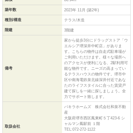
築年数
2023年 11月 (築2年)
種別/構造
テラス/木造
階建
3階建
家から徒歩3分にドラッグストア「ウ
エルシア堺深井中町店」がありま
す。こちらの物件は自走式駐車場が
ご利用いただけます。様々な場所へ
のアクセスが便利になる、2駅利用可
備考
能な物件です。ニーズの高まってい
るテラスハウスの物件です。堺市中
区や南海電鉄泉北線深井付近であな
たのライフスタイルに合った賃貸戸
建て探しを一緒に探しましょう。全
力でサポート致します。
パキラホームズ 株式会社和泉不動
産
大阪府堺市西区鳳東町５丁423-6 シ
ャルマン鳳駅前 １階
取扱会社
TEL:072-272-1122