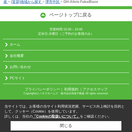
産
>
(賃貸)地域から探す
>
堺市中区
>
GH-Alivio FukaiBase
ページトップに戻る
営業時間:10:00～19:00
定休日:水曜日（ご予約のお客様のみ）
ホーム
会社概要
お問い合わせ
PCサイト
プライバシーポリシー
利用規約
｜アクセスマップ
｜
Copyright(c) パキラホームズ 株式会社和泉不動産 All rights reserved.
当サイトでは、お客様の当サイト利用状況把握、サービス向上検討を目的と
して、クッキー（Cookie）を使用しています。
詳しくは、当社の
「Cookieの取扱いについて」
をご確認ください。
閉じる