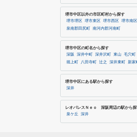
堺市中区以外の市区町村から探す
堺市堺区
堺市東区
堺市西区
堺市南
泉南郡田尻町
南河内郡河南町
堺市中区の町名から探す
深阪
深井中町
深井沢町
東山
毛穴町
堀上町
八田寺町
辻之
深井東町
新家
堺市中区にある駅から探す
深井
レオパレスＮｅｏ 深阪周辺の駅から探
泉ケ丘
深井