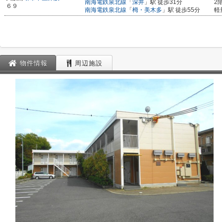
南海電鉄泉北線
「
深井
」駅 徒歩31分
2
６９
南海電鉄泉北線
「
栂・美木多
」駅 徒歩55分
軽
物件情報
周辺施設