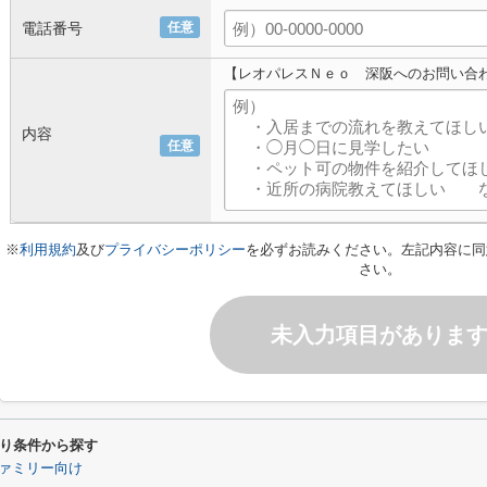
電話番号
任意
【レオパレスＮｅｏ 深阪へのお問い合
内容
任意
※
利用規約
及び
プライバシーポリシー
を必ずお読みください。左記内容に同
さい。
未入力項目がありま
り条件から探す
ァミリー向け