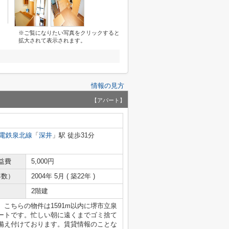
※ご覧になりたい写真をクリックすると
拡大されて表示されます。
情報の見方
【アパート】
電鉄泉北線
「
深井
」駅 徒歩31分
益費
5,000円
年数）
2004年 5月 ( 築22年 )
2階建
こちらの物件は1591m以内に堺市立泉
ートです。忙しい朝に遠くまでゴミ捨て
備え付けております。賃貸情報のことな