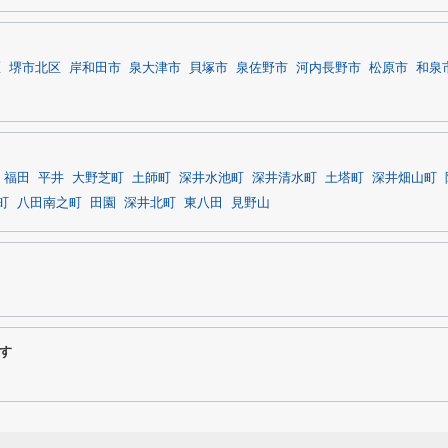
区
堺市北区
岸和田市
泉大津市
貝塚市
泉佐野市
河内長野市
松原市
和泉
福田
平井
大野芝町
土師町
深井水池町
深井清水町
土塔町
深井畑山町
町
八田南之町
田園
深井北町
東八田
見野山
す