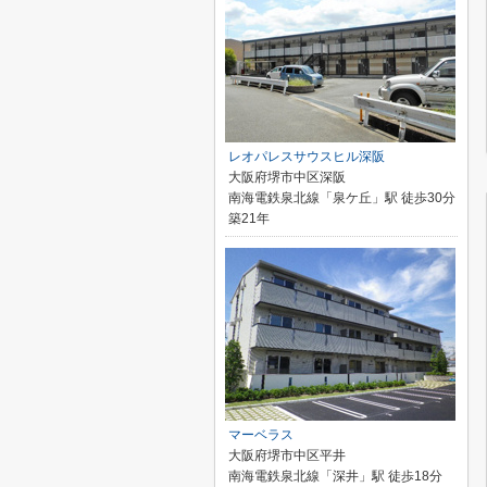
レオパレスサウスヒル深阪
大阪府堺市中区深阪
南海電鉄泉北線「泉ケ丘」駅 徒歩30分
築21年
マーベラス
大阪府堺市中区平井
南海電鉄泉北線「深井」駅 徒歩18分