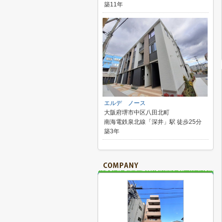
築11年
エルデ ノース
大阪府堺市中区八田北町
南海電鉄泉北線「深井」駅 徒歩25分
築3年