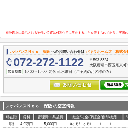
※地図上に表示される物件の位置は付近住所に所在することを表すものであり、実際
レオパレスＮｅｏ 深阪
へのお問い合わせは
パキラホームズ 株式会
072-272-1122
〒593-8324
大阪府堺市西区鳳東町５丁
10:00～19:00 定休日:水曜日（ご予約のお客様のみ）
レオパレスＮｅｏ 深阪
の空室情報
所在階
賃料
管理費・共益費
敷金/礼金/保証金/償却/敷引
1階
4.9万円
5,000円
/
/
/
/
0ヶ月
1ヶ月
-
-
-