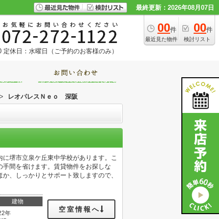
最終更新：2026年08月07日
00
00
件
件
最近見た物件
検討リスト
0
定休日：水曜日（ご予約のお客様のみ）
>
レオパレスＮｅｏ 深阪
以内に堺市立泉ケ丘東中学校があります。こ
の手間を省けます。賃貸物件をお探しな
ほか、しっかりとサポート致しますので、
建物
空室情報へ
22年