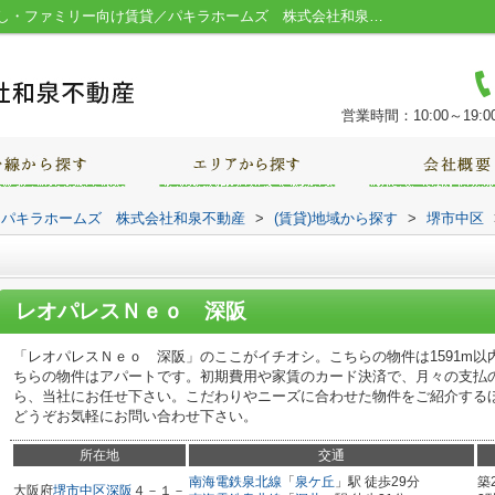
レオパレスＮｅｏ 深阪／堺市の一人暮らし・ファミリー向け賃貸／パキラホームズ 株式会社和泉不動産
営業時間：10:00～19:0
｜パキラホームズ 株式会社和泉不動産
>
(賃貸)地域から探す
>
堺市中区
レオパレスＮｅｏ 深阪
「レオパレスＮｅｏ 深阪」のここがイチオシ。こちらの物件は1591m
ちらの物件はアパートです。初期費用や家賃のカード決済で、月々の支払
ら、当社にお任せ下さい。こだわりやニーズに合わせた物件をご紹介する
どうぞお気軽にお問い合わせ下さい。
所在地
交通
南海電鉄泉北線
「
泉ケ丘
」駅 徒歩29分
築
大阪府
堺市中区
深阪
４－１－