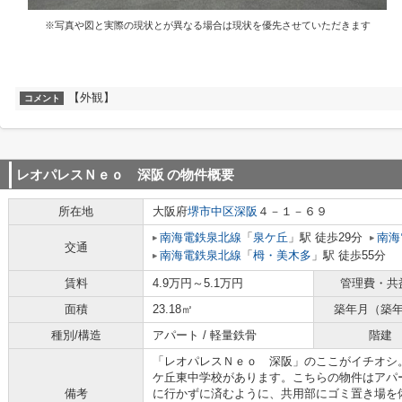
※写真や図と実際の現状とが異なる場合は現状を優先させていただきます
【外観】
コメント
レオパレスＮｅｏ 深阪
の物件概要
所在地
大阪府
堺市中区
深阪
４－１－６９
南海電鉄泉北線
「
泉ケ丘
」駅 徒歩29分
南海
交通
南海電鉄泉北線
「
栂・美木多
」駅 徒歩55分
賃料
4.9万円～5.1万円
管理費・共
面積
23.18㎡
築年月（築
種別/構造
アパート / 軽量鉄骨
階建
「レオパレスＮｅｏ 深阪」のここがイチオシ。
ケ丘東中学校があります。こちらの物件はアパ
備考
に行かずに済むように、共用部にゴミ置き場を