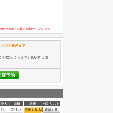
の物件所在地とは異なる場合がございます。
社和泉不動産まで
423-6 シャルマン鳳駅前 １階
間取り
面積
詳細
検討リスト
1K
23.18㎡
詳細を見る
追加する