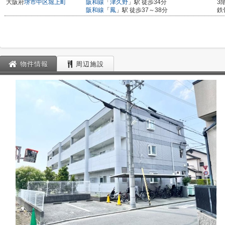
大阪府
堺市中区
堀上町
阪和線
「
津久野
」駅 徒歩34分
3
阪和線
「
鳳
」駅 徒歩37～38分
鉄
物件情報
周辺施設