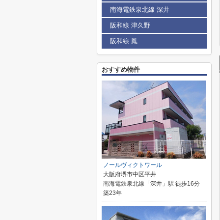
南海電鉄泉北線 深井
阪和線 津久野
阪和線 鳳
おすすめ物件
ノールヴィクトワール
大阪府堺市中区平井
南海電鉄泉北線「深井」駅 徒歩16分
築23年