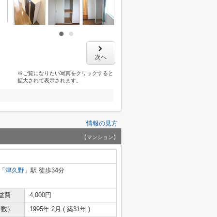
次へ
※ご覧になりたい写真をクリックすると
拡大されて表示されます。
情報の見方
【マンション】
「
津久野
」駅 徒歩34分
益費
4,000円
年数）
1995年 2月 ( 築31年 )