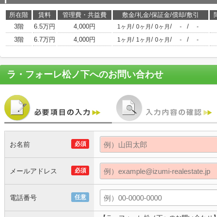
所在階
賃料
管理費・共益費
敷金/礼金/保証金/償却/敷引
3階
6.5万円
4,000円
/
/
/
/
1ヶ月
0ヶ月
0ヶ月
-
-
3階
6.7万円
4,000円
/
/
/
/
1ヶ月
1ヶ月
0ヶ月
-
-
ラ・フォーレ松ノ下
へのお問い合わせ
お名前
必須
メールアドレス
必須
電話番号
任意