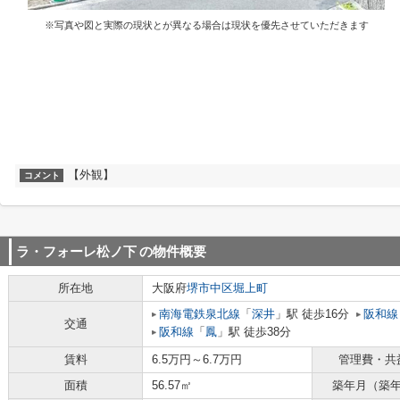
※写真や図と実際の現状とが異なる場合は現状を優先させていただきます
【外観】
コメント
ラ・フォーレ松ノ下
の物件概要
所在地
大阪府
堺市中区
堀上町
南海電鉄泉北線
「
深井
」駅 徒歩16分
阪和線
交通
阪和線
「
鳳
」駅 徒歩38分
賃料
6.5万円～6.7万円
管理費・共
面積
56.57㎡
築年月（築