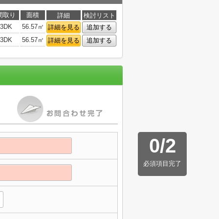
間取り
面積
詳細
検討リスト
3DK
56.57㎡
詳細を見る
追加する
3DK
56.57㎡
詳細を見る
追加する
0
/
2
必須項目完了