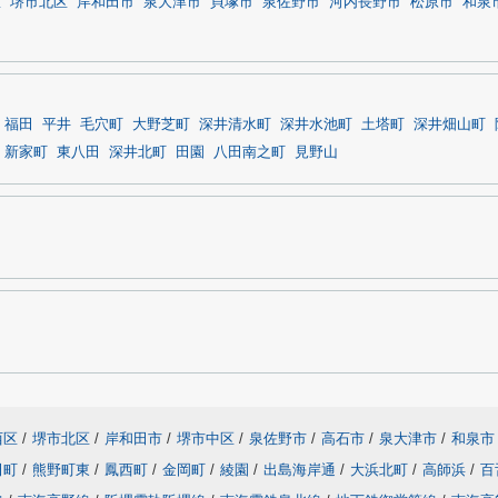
区
堺市北区
岸和田市
泉大津市
貝塚市
泉佐野市
河内長野市
松原市
和泉
福田
平井
毛穴町
大野芝町
深井清水町
深井水池町
土塔町
深井畑山町
新家町
東八田
深井北町
田園
八田南之町
見野山
西区
/
堺市北区
/
岸和田市
/
堺市中区
/
泉佐野市
/
高石市
/
泉大津市
/
和泉市
田町
/
熊野町東
/
鳳西町
/
金岡町
/
綾園
/
出島海岸通
/
大浜北町
/
高師浜
/
百