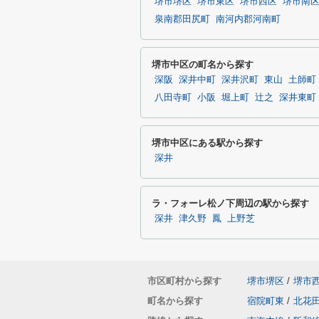
堺市堺区
堺市東区
堺市西区
堺市南
泉南郡田尻町
南河内郡河南町
堺市中区の町名から探す
深阪
深井中町
深井沢町
東山
土師町
八田寺町
小阪
堀上町
辻之
深井東町
堺市中区にある駅から探す
深井
ラ・フォーレ松ノ下周辺の駅から探す
深井
津久野
鳳
上野芝
市区町村から探す
堺市堺区
/
堺市
町名から探す
宿院町東
/
北花