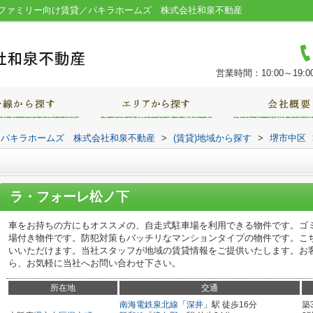
ファミリー向け賃貸／パキラホームズ 株式会社和泉不動産
営業時間：10:00～19:0
｜パキラホームズ 株式会社和泉不動産
>
(賃貸)地域から探す
>
堺市中区
ラ・フォーレ松ノ下
車をお持ちの方にもオススメの、自走式駐車場を利用できる物件です。ゴ
場付き物件です。防犯対策もバッチリなマンションタイプの物件です。こ
いいただけます。当社スタッフが地域の賃貸情報をご提供いたします。お
ら、お気軽に当社へお問い合わせ下さい。
所在地
交通
南海電鉄泉北線
「
深井
」駅 徒歩16分
築