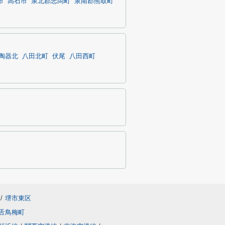
市
高石市
泉北郡忠岡町
泉南郡熊取町
陶器北
八田北町
伏尾
八田西町
/
堺市東区
舌鳥梅町