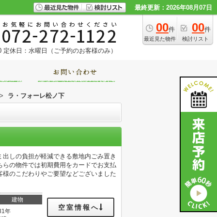
最終更新：2026年08月07日
00
00
件
件
最近見た物件
検討リスト
0
定休日：水曜日（ご予約のお客様のみ）
>
ラ・フォーレ松ノ下
ミ出しの負担が軽減できる敷地内ごみ置き
ちらの物件では初期費用をカードでお支払
客様のこだわりやご要望などございました
建物
空室情報へ
31年