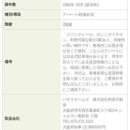
築年数
1992年 10月 (築33年)
種別/構造
アパート/軽量鉄骨
階建
2階建
「メゾンクレール」のここがイチオ
シ。利用可能な駅が2駅あり、利便性
の高い物件です。敷地内ごみ置き場
が近くて便利。こちらのアパートに
は自走式駐車場があります。堺市中
備考
区エリアにある賃貸情報のことな
ら、地域に密着した当社へお任せ下
さい。当社は、多種多様な賃貸情報
を取り扱っております。ご要望や不
明な点などございましたら、お気軽
にご連絡下さい。
パキラホームズ 株式会社和泉不動
産
大阪府堺市西区鳳東町５丁423-6 シ
ャルマン鳳駅前 １階
取扱会社
TEL:072-272-1122
大阪府知事 (1) 第63202号