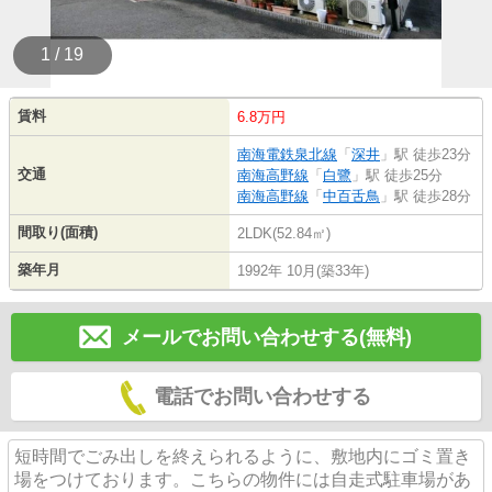
1 / 19
賃料
6.8万円
南海電鉄泉北線
「
深井
」駅 徒歩23分
交通
南海高野線
「
白鷺
」駅 徒歩25分
南海高野線
「
中百舌鳥
」駅 徒歩28分
間取り(面積)
2LDK(52.84㎡)
築年月
1992年 10月(築33年)
メールでお問い合わせする(無料)
電話でお問い合わせする
短時間でごみ出しを終えられるように、敷地内にゴミ置き
場をつけております。こちらの物件には自走式駐車場があ