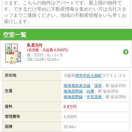
ります。こちらの物件はアパートです。最上階の物件で
す。できるだけ早めに不動産情報を集めたい方は当社スタ
ッフまでご連絡ください。地域の不動産情報をいち早くお
届けします。
空室一覧
6.8
万
円
(管理費・共益費 4,000円)
敷：0万円｜礼：1ヶ月
2階 / 2LDK / 52.84㎡
所在地
大阪府
堺市中区
土師町
３丁１１-２０
南海電鉄泉北線
「
深井
」駅 徒歩23分
交通
南海高野線
「
白鷺
」駅 徒歩25分
南海高野線
「
中百舌鳥
」駅 徒歩28分
賃料
6.8万円
管理費等
4,000円
面積
52.84㎡