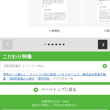
小林雅也
小林
前
こだわり特集
【賃貸特集】ファミリー向け
堺市の一人暮らし・ファミリー向け賃貸｜パキラホームズ 株式会社和泉不動
産
>
(賃貸)地域から探す
>
堺市中区
>
メゾンクレール
ページトップに戻る
営業時間:10:00～19:00
定休日:水曜日（ご予約のお客様のみ）