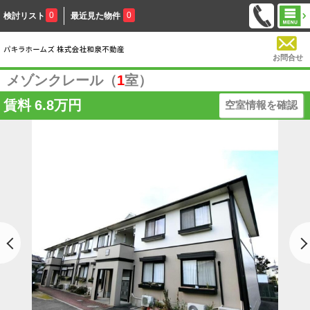
0
0
検討リスト
最近見た物件
お問合せ
メゾンクレール（
1
室）
賃料
6.8万円
空室情報を確認