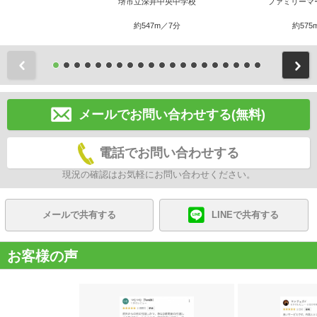
堺市立深井中央中学校
ファミリーマ
約547m／7分
約575
前
メールでお問い合わせする(無料)
電話でお問い合わせする
現況の確認はお気軽にお問い合わせください。
メールで共有する
LINEで共有する
お客様の声