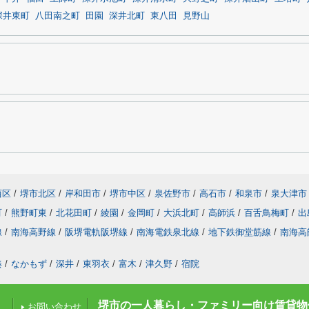
深井東町
八田南之町
田園
深井北町
東八田
見野山
西区
/
堺市北区
/
岸和田市
/
堺市中区
/
泉佐野市
/
高石市
/
和泉市
/
泉大津市
町
/
熊野町東
/
北花田町
/
綾園
/
金岡町
/
大浜北町
/
高師浜
/
百舌鳥梅町
/
出
線
/
南海高野線
/
阪堺電軌阪堺線
/
南海電鉄泉北線
/
地下鉄御堂筋線
/
南海高
湊
/
なかもず
/
深井
/
東羽衣
/
富木
/
津久野
/
宿院
堺市の一人暮らし・ファミリー向け賃貸物
お問い合わせ