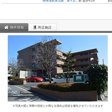
南海電鉄泉北線
「
泉ケ丘
」駅 徒歩41分
鉄
物件情報
周辺施設
※写真や図と実際の現状とが異なる場合は現状を優先させていただきます