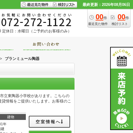
最終更新：2026年08月06日
00
00
件
件
最近見た物件
検討リスト
0
定休日：水曜日（ご予約のお客様のみ）
>
ブランミュール陶器
堺市立東陶器小学校があります。こちらの
賃貸情報をご提供いたします。お客様のこ
。
建物
空室情報へ
31年
階建