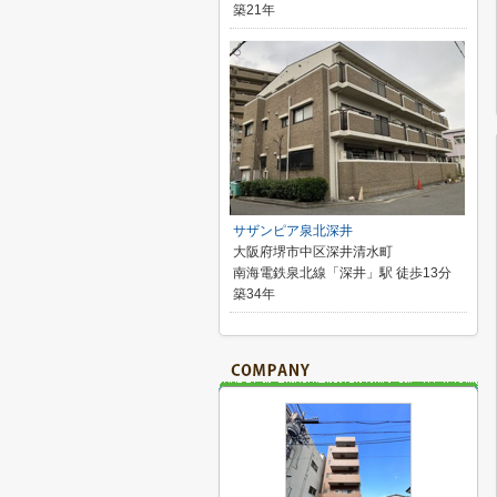
築21年
サザンピア泉北深井
大阪府堺市中区深井清水町
南海電鉄泉北線「深井」駅 徒歩13分
築34年