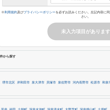
※
利用規約
及び
プライバシーポリシー
を必ずお読みください。左記内容に同
さい。
未入力項目がありま
件から探す
区
堺市北区
岸和田市
泉大津市
貝塚市
泉佐野市
河内長野市
松原市
和泉
平井
福田
土師町
深井水池町
深井清水町
大野芝町
深井畑山町
土塔町