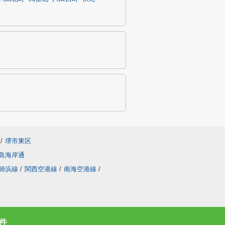
/
堺市東区
島海岸通
師浜線
/
関西空港線
/
南海空港線
/
件