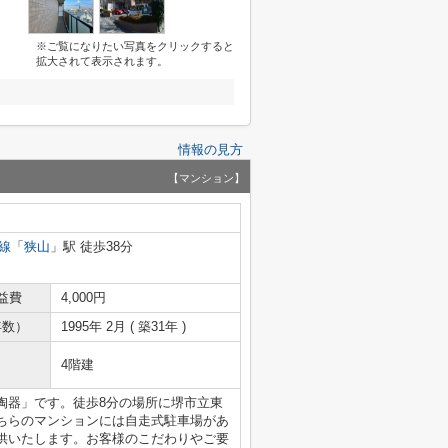
※ご覧になりたい写真をクリックすると
拡大されて表示されます。
情報の見方
【マンション】
線
「
狭山
」駅 徒歩38分
益費
4,000円
年数）
1995年 2月 ( 築31年 )
4階建
陶器」です。徒歩8分の場所に堺市立東
ちらのマンションには自走式駐車場があ
供いたします。お客様のこだわりやご要