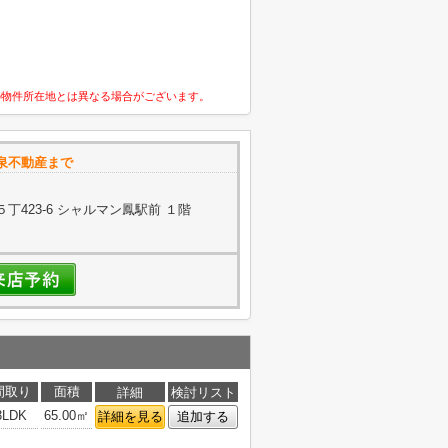
の物件所在地とは異なる場合がございます。
泉不動産まで
423-6 シャルマン鳳駅前 １階
間取り
面積
詳細
検討リスト
3LDK
65.00㎡
詳細を見る
追加する