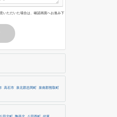
意いただいた場合は、確認画面へお進み下
す
市
高石市
泉北郡忠岡町
泉南郡熊取町
八田北町
陶器北
八田西町
伏尾