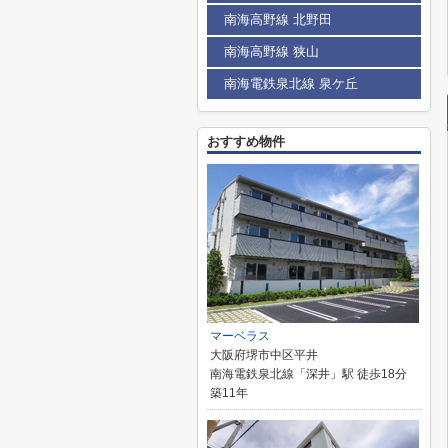
南海高野線 北野田
南海高野線 狭山
南海電鉄泉北線 泉ケ丘
おすすめ物件
マーベラス
大阪府堺市中区平井
南海電鉄泉北線「深井」駅 徒歩18分
築11年