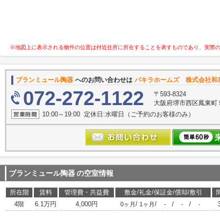
※地図上に表示される物件の位置は付近住所に所在することを表すものであり、実際
ブランミュール陶器
へのお問い合わせは
パキラホームズ 株式会社和
072-272-1122
〒593-8324
大阪府堺市西区鳳東町５丁
10:00～19:00 定休日:水曜日（ご予約のお客様のみ）
ブランミュール陶器
の空室情報
所在階
賃料
管理費・共益費
敷金/礼金/保証金/償却/敷引
4階
6.1万円
4,000円
/
/
/
/
0ヶ月
1ヶ月
-
-
-