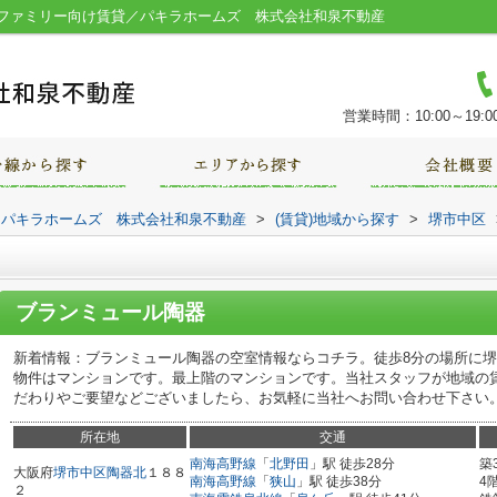
ファミリー向け賃貸／パキラホームズ 株式会社和泉不動産
営業時間：10:00～19:0
｜パキラホームズ 株式会社和泉不動産
>
(賃貸)地域から探す
>
堺市中区
ブランミュール陶器
新着情報：ブランミュール陶器の空室情報ならコチラ。徒歩8分の場所に
物件はマンションです。最上階のマンションです。当社スタッフが地域の
だわりやご要望などございましたら、お気軽に当社へお問い合わせ下さい
所在地
交通
南海高野線
「
北野田
」駅 徒歩28分
築
大阪府
堺市中区
陶器北
１８８
南海高野線
「
狭山
」駅 徒歩38分
4
２