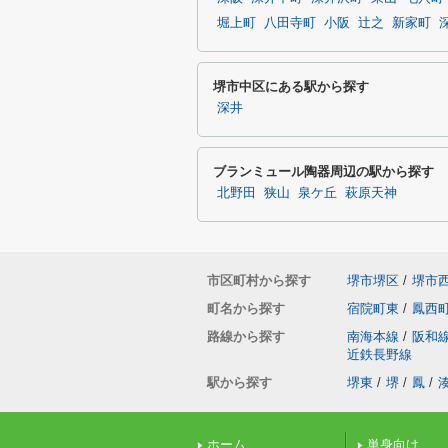
堀上町
八田寺町
小阪
辻之
新家町
堺市中区にある駅から探す
深井
ブランミュール陶器周辺の駅から探す
北野田
狭山
泉ケ丘
萩原天神
市区町村から探す
堺市堺区
/
堺市
町名から探す
宿院町東
/
鳳西
路線から探す
南海本線
/
阪和
近鉄長野線
駅から探す
堺東
/
堺
/
鳳
/
ホーム
単身向け