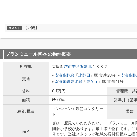
【外観】
コメント
ブランミュール陶器
の物件概要
所在地
大阪府
堺市中区
陶器北
１８８２
南海高野線
「
北野田
」駅 徒歩28分
南海高野
交通
南海電鉄泉北線
「
泉ケ丘
」駅 徒歩41分
賃料
6.1万円
管理費・共
面積
65.00㎡
築年月（築
マンション / 鉄筋コンクリー
種別/構造
階建
ト
ぜひ一度見ていただきたい、「ブランミュール
陶器小学校があります。最上階の物件です。こ
備考
ります。当社スタッフが地域の賃貸情報をご提