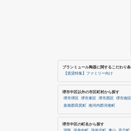
ブランミュール陶器に関するこだわり条
【賃貸特集】ファミリー向け
堺市中区以外の市区町村から探す
堺市堺区
堺市東区
堺市西区
堺市南
泉南郡田尻町
南河内郡河南町
堺市中区の町名から探す
深阪
深井中町
深井沢町
東山
毛穴町