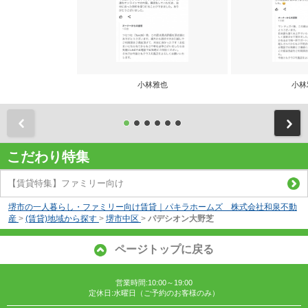
小林雅也
小林
前
こだわり特集
【賃貸特集】ファミリー向け
堺市の一人暮らし・ファミリー向け賃貸｜パキラホームズ 株式会社和泉不動
産
>
(賃貸)地域から探す
>
堺市中区
>
パデシオン大野芝
ページトップに戻る
営業時間:10:00～19:00
定休日:水曜日（ご予約のお客様のみ）