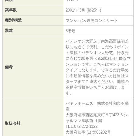
築年数
2001年 3月 (築25年)
種別/構造
マンション/鉄筋コンクリート
階建
6階建
パデシオン大野芝：南海高野線初芝
駅にも近くて便利。こだわりポイン
ト満載のパデシオン大野芝。行き先
に応じて駅を選べる2駅利用可能なマ
ンションです。こちらはマンション
備考
タイプになります。できるだけ早め
に不動産情報を集めたい方は当社ス
タッフまでご連絡ください。地域の
不動産情報をいち早くお届けしま
す。
パキラホームズ 株式会社和泉不動
産
大阪府堺市西区鳳東町５丁423-6 シ
ャルマン鳳駅前 １階
取扱会社
TEL:072-272-1122
大阪府知事 (1) 第63202号