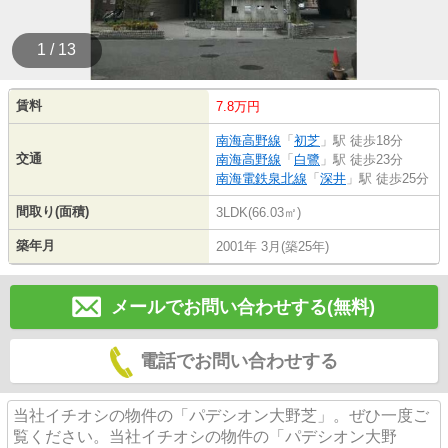
1 / 13
賃料
7.8万円
南海高野線
「
初芝
」駅 徒歩18分
交通
南海高野線
「
白鷺
」駅 徒歩23分
南海電鉄泉北線
「
深井
」駅 徒歩25分
間取り(面積)
3LDK(66.03㎡)
築年月
2001年 3月(築25年)
メールでお問い合わせする(無料)
電話でお問い合わせする
当社イチオシの物件の「パデシオン大野芝」。ぜひ一度ご
覧ください。当社イチオシの物件の「パデシオン大野