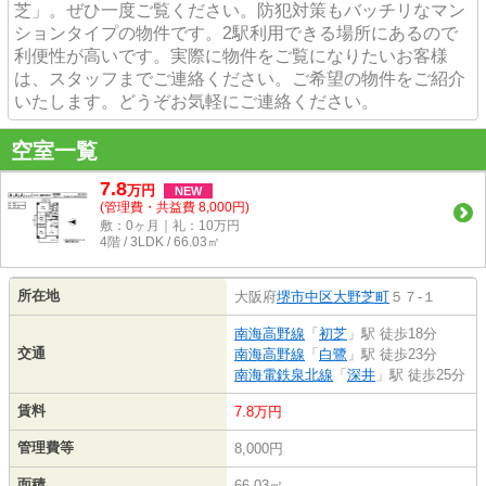
芝」。ぜひ一度ご覧ください。防犯対策もバッチリなマン
ションタイプの物件です。2駅利用できる場所にあるので
利便性が高いです。実際に物件をご覧になりたいお客様
は、スタッフまでご連絡ください。ご希望の物件をご紹介
いたします。どうぞお気軽にご連絡ください。
空室一覧
7.8
万
円
NEW
(管理費・共益費 8,000円)
敷：0ヶ月｜礼：10万円
4階 / 3LDK / 66.03㎡
所在地
大阪府
堺市中区
大野芝町
５７-１
南海高野線
「
初芝
」駅 徒歩18分
交通
南海高野線
「
白鷺
」駅 徒歩23分
南海電鉄泉北線
「
深井
」駅 徒歩25分
賃料
7.8万円
管理費等
8,000円
面積
66.03㎡