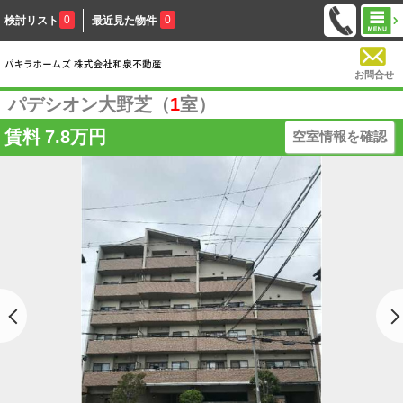
0
0
検討リスト
最近見た物件
お問合せ
パデシオン大野芝（
1
室）
賃料
7.8万円
空室情報を確認