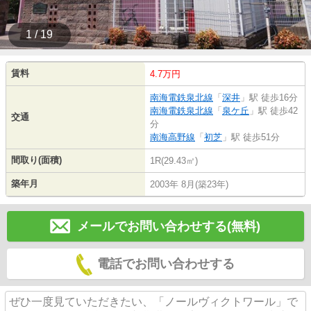
1 / 19
賃料
4.7万円
南海電鉄泉北線
「
深井
」駅 徒歩16分
南海電鉄泉北線
「
泉ケ丘
」駅 徒歩42
交通
分
南海高野線
「
初芝
」駅 徒歩51分
間取り(面積)
1R(29.43㎡)
築年月
2003年 8月(築23年)
メールでお問い合わせする(無料)
電話でお問い合わせする
ぜひ一度見ていただきたい、「ノールヴィクトワール」で