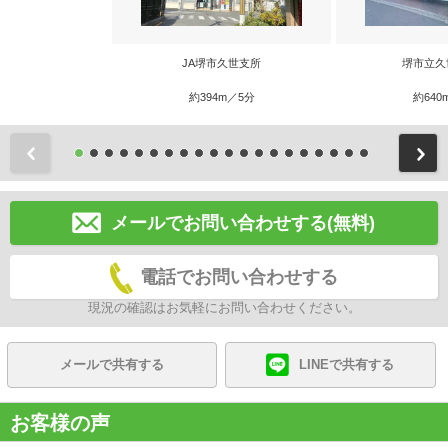
JA堺市久世支所
堺市立久
約394m／5分
約640
前
メールでお問い合わせする(無料)
電話でお問い合わせする
現況の確認はお気軽にお問い合わせください。
メールで共有する
LINEで共有する
お客様の声