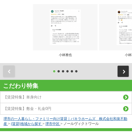
小林雅也
小林
前
こだわり特集
【賃貸特集】単身向け
【賃貸特集】敷金・礼金0円
堺市の一人暮らし・ファミリー向け賃貸｜パキラホームズ 株式会社和泉不動
産
>
(賃貸)地域から探す
>
堺市中区
>
ノールヴィクトワール