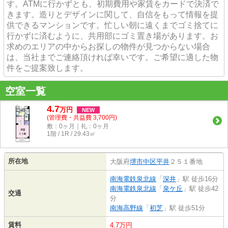
す。ATMに行かずとも、初期費用や家賃をカードで決済で
きます。造りとデザインに関して、自信をもって情報を提
供できるマンションです。忙しい朝に遠くまでゴミ捨てに
行かずに済むように、共用部にゴミ置き場があります。お
求めのエリアの中からお探しの物件が見つからない場合
は、当社までご連絡頂ければ幸いです。ご希望に適した物
件をご提案致します。
空室一覧
4.7
万
円
NEW
(管理費・共益費 3,700円)
敷：0ヶ月｜礼：0ヶ月
1階 / 1R / 29.43㎡
所在地
大阪府
堺市中区
平井
２５１番地
南海電鉄泉北線
「
深井
」駅 徒歩16分
南海電鉄泉北線
「
泉ケ丘
」駅 徒歩42
交通
分
南海高野線
「
初芝
」駅 徒歩51分
賃料
4.7万円