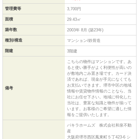
管理費等
3,700円
面積
29.43㎡
築年数
2003年 8月 (築23年)
種別/構造
マンション/鉄骨造
階建
3階建
こちらの物件はマンションです。あ
ると使い勝手がよく利便性が高いの
が敷地内ごみ置き場です。カード決
済であれば、現金が手元になくても
お支払いできます。堺市中区の地域
備考
情報や賃貸物件情報のことなら、当
社にお任せ下さい。地域に特化した
当社は、豊富な知識と物件が揃って
います。お客様のご希望に適した情
報をご提供いたします。
パキラホームズ 株式会社和泉不動
産
大阪府堺市西区鳳東町５丁423-6 シ