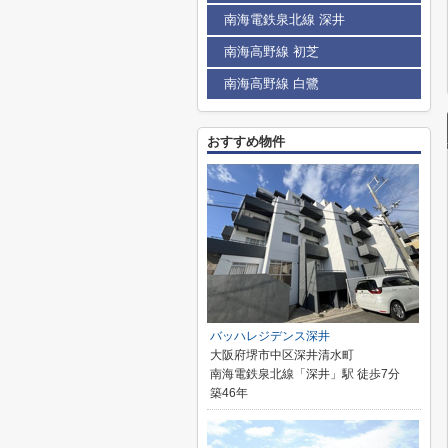
南海電鉄泉北線 深井
南海高野線 初芝
南海高野線 白鷺
おすすめ物件
バッハレジデンス深井
大阪府堺市中区深井清水町
南海電鉄泉北線「深井」駅 徒歩7分
築46年