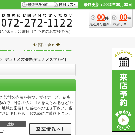
最終更新：2026年08月08日
00
00
件
件
最近見た物件
検討リスト
0
定休日：水曜日（ご予約のお客様のみ）
>
デュナメス深井(デュナメスフカイ)
れた設計の内装を持つデザイナーズ。徒歩
るので、外部の人にゴミを見られるなどの
、地域に密着した当社へお任せ下さい。当
ございましたら、お気軽にご連絡下さい。
建物
空室情報へ
11年