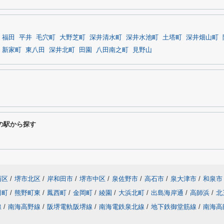
福田
平井
毛穴町
大野芝町
深井清水町
深井水池町
土塔町
深井畑山町
新家町
東八田
深井北町
田園
八田南之町
見野山
の駅から探す
西区
/
堺市北区
/
岸和田市
/
堺市中区
/
泉佐野市
/
高石市
/
泉大津市
/
和泉市
田町
/
熊野町東
/
鳳西町
/
金岡町
/
綾園
/
大浜北町
/
出島海岸通
/
高師浜
/
北
線
/
南海高野線
/
阪堺電軌阪堺線
/
南海電鉄泉北線
/
地下鉄御堂筋線
/
南海高