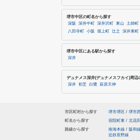
堺市中区の町名から探す
深阪
深井中町
深井沢町
東山
土師町
八田寺町
小阪
堀上町
辻之
深井東町
堺市中区にある駅から探す
深井
デュナメス深井(デュナメスフカイ)周辺
深井
初芝
白鷺
萩原天神
市区町村から探す
堺市堺区
/
堺市
町名から探す
宿院町東
/
北花
路線から探す
南海本線
/
阪和
近鉄長野線