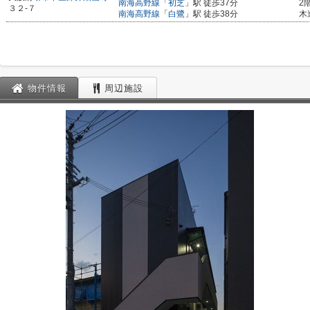
南海高野線
「
初芝
」駅 徒歩37分
2
３２-７
南海高野線
「
白鷺
」駅 徒歩38分
木
物件情報
周辺施設