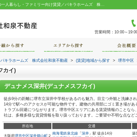
デュナメス深井(デュナメスフカイ)／堺市の一人暮らし・ファミリー向け賃貸／パキラホームズ 株式会社和泉不動産
営業時間：10:00～19:0
｜パキラホームズ 株式会社和泉不動産
>
(賃貸)地域から探す
>
堺市中区
フカイ)
デュナメス深井(デュナメスフカイ)
徒歩9分の距離に堺市立深井中学校があるのも魅力。目立つ外観と洗練さ
14分で駅へのアクセスが可能な物件です。建物の共用部にゴミ置き場があ
トラブル回避につながります。堺市中区エリアにある賃貸情報のことなら
社は、多種多様な賃貸情報を取り扱っております。ご要望や不明な点など
所在地
交通
南海電鉄泉北線
「
深井
」駅 徒歩14分
築
大阪府
堺市中区
深井畑山町
２