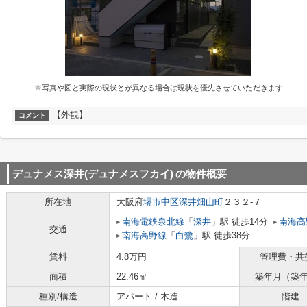
※写真や図と実際の現状とが異なる場合は現状を優先させていただきます
【外観】
コメント
デュナメス深井(デュナメスフカイ)
の物件概要
所在地
大阪府
堺市中区
深井畑山町
２３２-７
南海電鉄泉北線
「
深井
」駅 徒歩14分
南海高
交通
南海高野線
「
白鷺
」駅 徒歩38分
賃料
4.8万円
管理費・共
面積
22.46㎡
築年月（築
種別/構造
アパート / 木造
階建