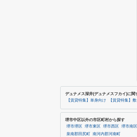
デュナメス深井(デュナメスフカイ)に
【賃貸特集】単身向け
【賃貸特集】敷
堺市中区以外の市区町村から探す
堺市堺区
堺市東区
堺市西区
堺市南
泉南郡田尻町
南河内郡河南町