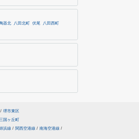
陶器北
八田北町
伏尾
八田西町
/
堺市東区
三国ヶ丘町
師浜線
/
関西空港線
/
南海空港線
/