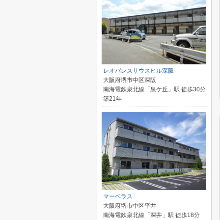
レオパレスサウスヒル深阪
大阪府堺市中区深阪
南海電鉄泉北線「泉ケ丘」駅 徒歩30分
築21年
マーベラス
大阪府堺市中区平井
南海電鉄泉北線「深井」駅 徒歩18分