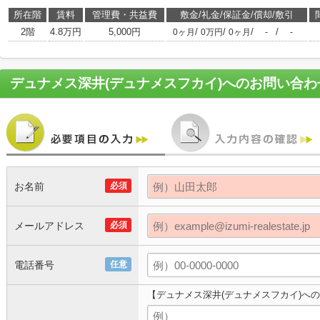
所在階
賃料
管理費・共益費
敷金/礼金/保証金/償却/敷引
2階
4.8万円
5,000円
/
/
/
/
0ヶ月
0万円
0ヶ月
-
-
デュナメス深井(デュナメスフカイ)
へのお問い合わ
お名前
必須
メールアドレス
必須
電話番号
任意
【デュナメス深井(デュナメスフカイ)へ