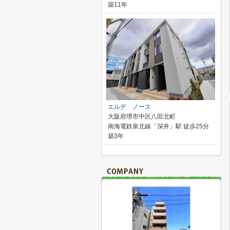
築11年
エルデ ノース
大阪府堺市中区八田北町
南海電鉄泉北線「深井」駅 徒歩25分
築3年