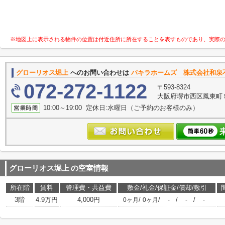
※地図上に表示される物件の位置は付近住所に所在することを表すものであり、実際
グローリオス堀上
へのお問い合わせは
パキラホームズ 株式会社和泉
072-272-1122
〒593-8324
大阪府堺市西区鳳東町５丁
10:00～19:00 定休日:水曜日（ご予約のお客様のみ）
グローリオス堀上
の空室情報
所在階
賃料
管理費・共益費
敷金/礼金/保証金/償却/敷引
3階
4.9万円
4,000円
/
/
/
/
0ヶ月
0ヶ月
-
-
-