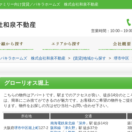
ァミリー向け賃貸／パキラホームズ 株式会社和泉不動産
営業時間：10:00～19:0
｜パキラホームズ 株式会社和泉不動産
>
(賃貸)地域から探す
>
堺市中区
グローリオス堀上
こちらの物件はアパートです。駅までのアクセスが良い、徒歩14分のとこ
は、簡単にごみ捨てができるのが魅力です。お客様のご希望の物件をご提
ります。物件をお探しの方はぜひ当社へお問い合わせ下さい。
所在地
交通
南海電鉄泉北線
「
深井
」駅 徒歩14分
築
大阪府
堺市中区
堀上町
127-2
阪和線
「
津久野
」駅 徒歩37分
3