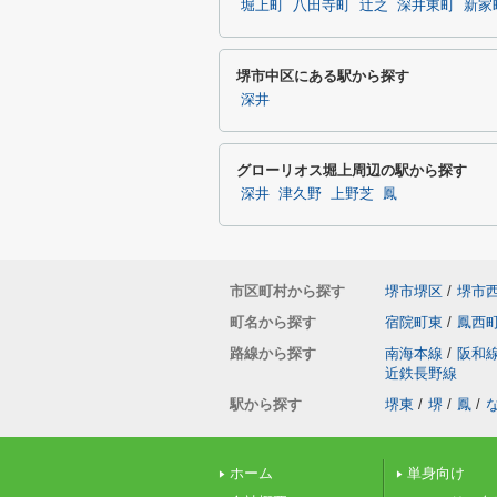
堀上町
八田寺町
辻之
深井東町
新家
堺市中区にある駅から探す
深井
グローリオス堀上周辺の駅から探す
深井
津久野
上野芝
鳳
市区町村から探す
堺市堺区
/
堺市
町名から探す
宿院町東
/
鳳西
路線から探す
南海本線
/
阪和
近鉄長野線
駅から探す
堺東
/
堺
/
鳳
/
ホーム
単身向け