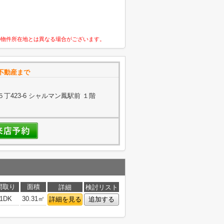
の物件所在地とは異なる場合がございます。
不動産まで
423-6 シャルマン鳳駅前 １階
間取り
面積
詳細
検討リスト
1DK
30.31㎡
詳細を見る
追加する