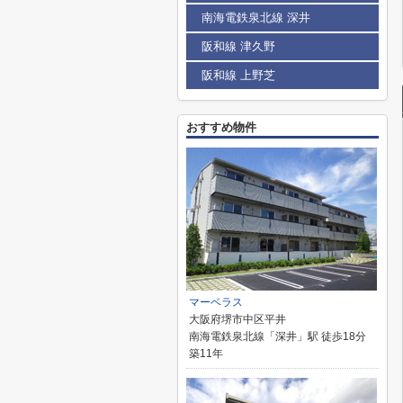
南海電鉄泉北線 深井
阪和線 津久野
阪和線 上野芝
おすすめ物件
マーベラス
大阪府堺市中区平井
南海電鉄泉北線「深井」駅 徒歩18分
築11年