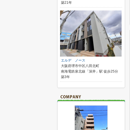
築21年
エルデ ノース
大阪府堺市中区八田北町
南海電鉄泉北線「深井」駅 徒歩25分
築3年