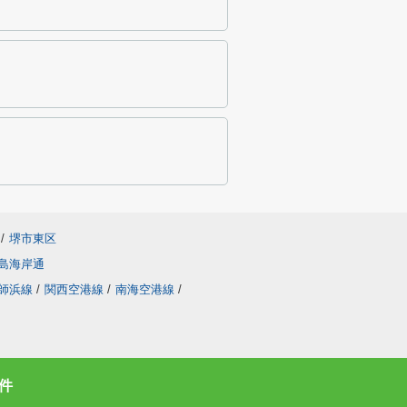
/
堺市東区
島海岸通
師浜線
/
関西空港線
/
南海空港線
/
件