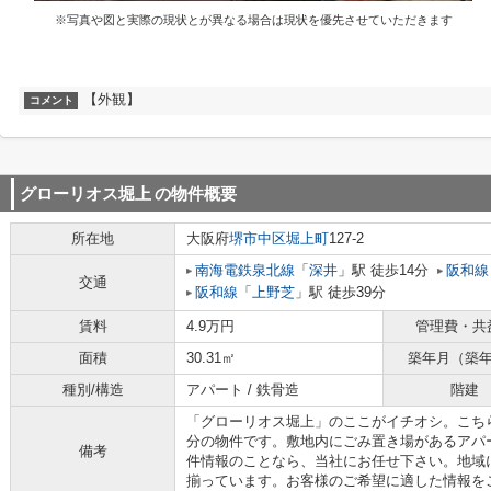
※写真や図と実際の現状とが異なる場合は現状を優先させていただきます
【外観】
コメント
グローリオス堀上
の物件概要
所在地
大阪府
堺市中区
堀上町
127-2
南海電鉄泉北線
「
深井
」駅 徒歩14分
阪和線
交通
阪和線
「
上野芝
」駅 徒歩39分
賃料
4.9万円
管理費・共
面積
30.31㎡
築年月（築
種別/構造
アパート / 鉄骨造
階建
「グローリオス堀上」のここがイチオシ。こち
分の物件です。敷地内にごみ置き場があるアパ
備考
件情報のことなら、当社にお任せ下さい。地域
揃っています。お客様のご希望に適した情報を