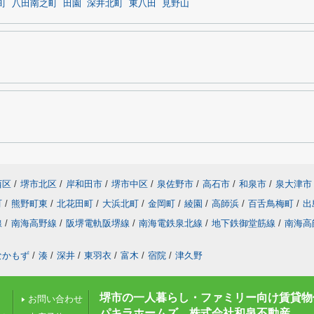
町
八田南之町
田園
深井北町
東八田
見野山
西区
/
堺市北区
/
岸和田市
/
堺市中区
/
泉佐野市
/
高石市
/
和泉市
/
泉大津市
町
/
熊野町東
/
北花田町
/
大浜北町
/
金岡町
/
綾園
/
高師浜
/
百舌鳥梅町
/
出
線
/
南海高野線
/
阪堺電軌阪堺線
/
南海電鉄泉北線
/
地下鉄御堂筋線
/
南海高
なかもず
/
湊
/
深井
/
東羽衣
/
富木
/
宿院
/
津久野
堺市の一人暮らし・ファミリー向け賃貸物
お問い合わせ
パキラホームズ 株式会社和泉不動産