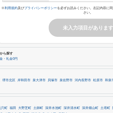
※
利用規約
及び
プライバシーポリシー
を必ずお読みください。左記内容に同
さい。
未入力項目がありま
から探す
金・礼金0円
区
堺市北区
岸和田市
泉大津市
貝塚市
泉佐野市
河内長野市
松原市
和泉
毛穴町
福田
大野芝町
土師町
深井水池町
深井清水町
深井畑山町
土塔町