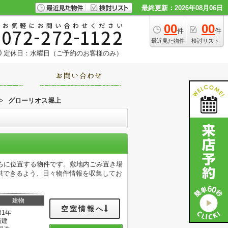
最終更新：2026年08月06日
00
00
件
件
最近見た物件
検討リスト
0
定休日：水曜日（ご予約のお客様のみ）
>
グローリオス堀上
ろに位置する物件です。敷地内ごみ置き場
供できるよう、日々物件情報を収集してお
建物
空室情報へ
31年
階建