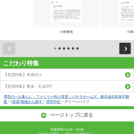
小林雅也
小林
前
こだわり特集
【賃貸特集】単身向け
【賃貸特集】敷金・礼金0円
堺市の一人暮らし・ファミリー向け賃貸｜パキラホームズ 株式会社和泉不動
産
>
(賃貸)地域から探す
>
堺市中区
>
グリーンハイツ
ページトップに戻る
営業時間:10:00～19:00