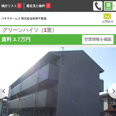
0
0
検討リスト
最近見た物件
お問合せ
グリーンハイツ（
1
室）
賃料
3.7万円
空室情報を確認