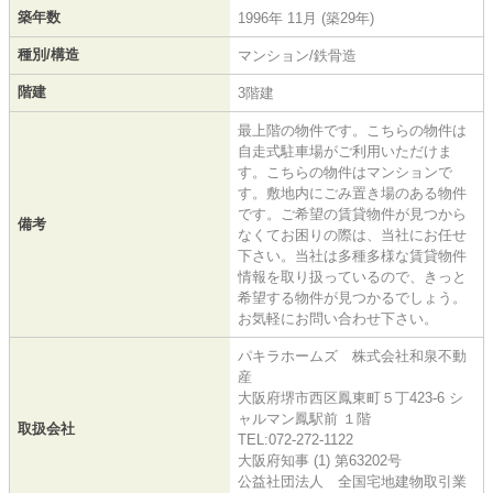
築年数
1996年 11月 (築29年)
種別/構造
マンション/鉄骨造
階建
3階建
最上階の物件です。こちらの物件は
自走式駐車場がご利用いただけま
す。こちらの物件はマンションで
す。敷地内にごみ置き場のある物件
です。ご希望の賃貸物件が見つから
備考
なくてお困りの際は、当社にお任せ
下さい。当社は多種多様な賃貸物件
情報を取り扱っているので、きっと
希望する物件が見つかるでしょう。
お気軽にお問い合わせ下さい。
パキラホームズ 株式会社和泉不動
産
大阪府堺市西区鳳東町５丁423-6 シ
ャルマン鳳駅前 １階
取扱会社
TEL:072-272-1122
大阪府知事 (1) 第63202号
公益社団法人 全国宅地建物取引業