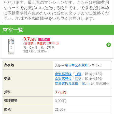
ただけます。最上階のマンションです。こちらは初期費用
をカードでお支払いいただける物件です。できるだけ早め
に不動産情報を集めたい方は当社スタッフまでご連絡くだ
さい。地域の不動産情報をいち早くお届けします。
空室一覧
3.7
万
円
NEW
(管理費・共益費 3,000円)
敷：0ヶ月｜礼：0万円
3階 / 1R / 21.00㎡
所在地
大阪府
堺市中区
新家町
５０３-２
南海高野線
「
白鷺
」駅 徒歩18分
交通
南海高野線
「
初芝
」駅 徒歩19分
南海電鉄泉北線
「
深井
」駅 徒歩26分
賃料
3.7万円
管理費等
3,000円
面積
21.00㎡