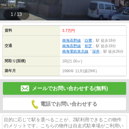
1 / 13
賃料
3.7万円
南海高野線
「
白鷺
」駅 徒歩18分
交通
南海高野線
「
初芝
」駅 徒歩19分
南海電鉄泉北線
「
深井
」駅 徒歩26分
間取り(面積)
1R(21.00㎡)
築年月
1996年 11月(築29年)
メールでお問い合わせする(無料)
電話でお問い合わせする
目的に応じて駅を選べることが、2駅利用できるこの物件
のメリットです。こちらの物件は自走式駐車場がご利用い