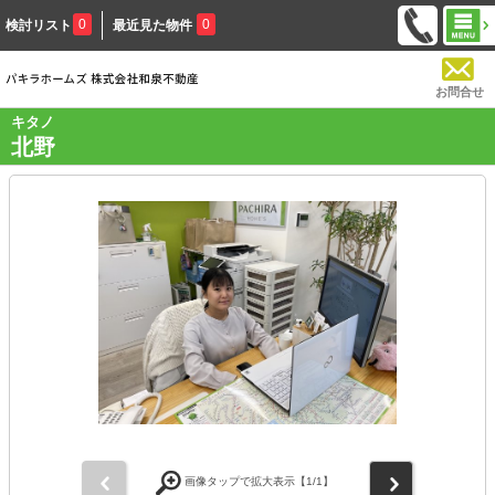
0
0
検討リスト
最近見た物件
お問合せ
キタノ
北野
前
次
画像タップで拡大表示【
1
/1】