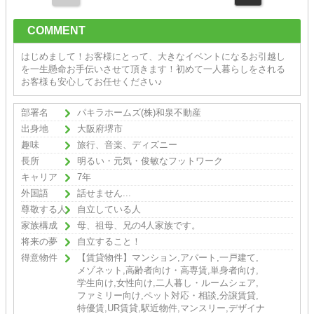
COMMENT
はじめまして！お客様にとって、大きなイベントになるお引越し
を一生懸命お手伝いさせて頂きます！初めて一人暮らしをされる
お客様も安心してお任せください♪
部署名
パキラホームズ(株)和泉不動産
出身地
大阪府堺市
趣味
旅行、音楽、ディズニー
長所
明るい・元気・俊敏なフットワーク
キャリア
7年
外国語
話せません...
尊敬する人
自立している人
家族構成
母、祖母、兄の4人家族です。
将来の夢
自立すること！
得意物件
【賃貸物件】マンション,アパート,一戸建て,
メゾネット,高齢者向け・高専賃,単身者向け,
学生向け,女性向け,二人暮し・ルームシェア,
ファミリー向け,ペット対応・相談,分譲賃貸,
特優賃,UR賃貸,駅近物件,マンスリー,デザイナ