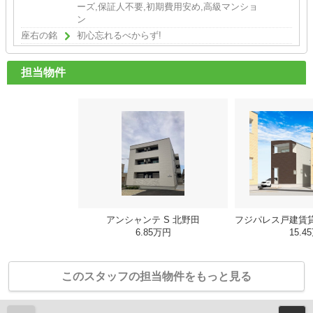
ーズ,保証人不要,初期費用安め,高級マンショ
ン
座右の銘
初心忘れるべからず!
担当物件
アンシャンテ S 北野田
6.85万円
15.4
このスタッフの担当物件をもっと見る