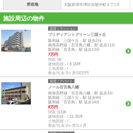
所在地
大阪府堺市堺区向陵中町４丁1-5
施設周辺の物件
賃貸｜マンション
ブリディアントグリーン三国ヶ丘
阪和線「三国ケ丘」駅 徒歩2分
南海高野線「百舌鳥八幡」駅 徒歩11分
阪和線「百舌鳥」駅 徒歩13分
7万円
間取:
1K
建物面積:
- / 8.16坪
土地面積:
- / -
敷金/礼金:
0ヶ月/10万円
賃貸｜アパート
ノール百舌鳥八幡
南海高野線「百舌鳥八幡」駅 徒歩3分
阪和線「三国ケ丘」駅 徒歩9分
阪和線「百舌鳥」駅 徒歩14分
8万円
間取:
1LDK
建物面積:
- / 11.35坪
土地面積:
- / -
敷金/礼金:
0ヶ月/1ヶ月