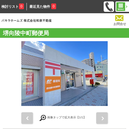
0
0
検討リスト
最近見た物件
お問合せ
堺向陵中町郵便局
前
次
画像タップで拡大表示【
1
/1】