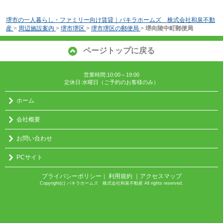
堺市の一人暮らし・ファミリー向け賃貸｜パキラホームズ 株式会社和泉不動
産
>
周辺施設案内
>
堺市堺区
>
堺市堺区の郵便局
>
堺向陵中町郵便局
ページトップに戻る
営業時間:10:00～19:00
定休日:水曜日（ご予約のお客様のみ）
ホーム
会社概要
お問い合わせ
PCサイト
プライバシーポリシー
利用規約
｜アクセスマップ
｜
Copyright(c) パキラホームズ 株式会社和泉不動産 All rights reserved.