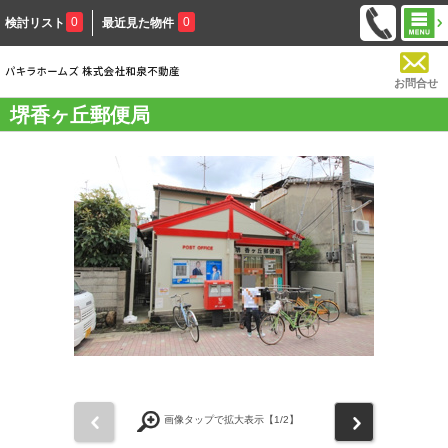
0
0
検討リスト
最近見た物件
お問合せ
堺香ヶ丘郵便局
前
次
画像タップで拡大表示【
1
/2】