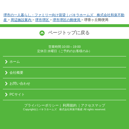
堺市の一人暮らし・ファミリー向け賃貸｜パキラホームズ 株式会社和泉不動
産
>
周辺施設案内
>
堺市堺区
>
堺市堺区の郵便局
>
堺香ヶ丘郵便局
ページトップに戻る
営業時間:10:00～19:00
定休日:水曜日（ご予約のお客様のみ）
ホーム
会社概要
お問い合わせ
PCサイト
プライバシーポリシー
利用規約
｜アクセスマップ
｜
Copyright(c) パキラホームズ 株式会社和泉不動産 All rights reserved.