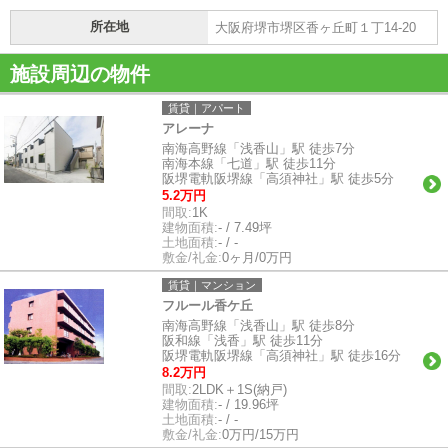
所在地
大阪府堺市堺区香ヶ丘町１丁14-20
施設周辺の物件
賃貸｜アパート
アレーナ
南海高野線「浅香山」駅 徒歩7分
南海本線「七道」駅 徒歩11分
阪堺電軌阪堺線「高須神社」駅 徒歩5分
5.2万円
間取:
1K
建物面積:
- / 7.49坪
土地面積:
- / -
敷金/礼金:
0ヶ月/0万円
賃貸｜マンション
フルール香ケ丘
南海高野線「浅香山」駅 徒歩8分
阪和線「浅香」駅 徒歩11分
阪堺電軌阪堺線「高須神社」駅 徒歩16分
8.2万円
間取:
2LDK＋1S(納戸)
建物面積:
- / 19.96坪
土地面積:
- / -
敷金/礼金:
0万円/15万円