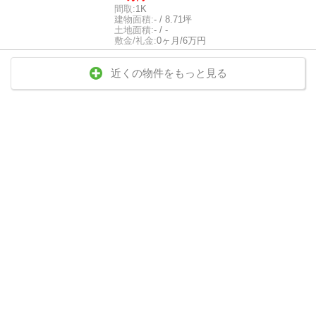
間取:
1K
建物面積:
- / 8.71坪
土地面積:
- / -
敷金/礼金:
0ヶ月/6万円
近くの物件をもっと見る