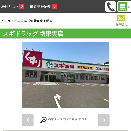
0
0
検討リスト
最近見た物件
お問合せ
スギドラッグ 堺東雲店
前
次
画像タップで拡大表示【
1
/1】