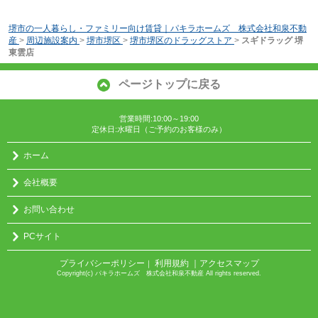
堺市の一人暮らし・ファミリー向け賃貸｜パキラホームズ 株式会社和泉不動
産
>
周辺施設案内
>
堺市堺区
>
堺市堺区のドラッグストア
>
スギドラッグ 堺
東雲店
ページトップに戻る
営業時間:10:00～19:00
定休日:水曜日（ご予約のお客様のみ）
ホーム
会社概要
お問い合わせ
PCサイト
プライバシーポリシー
利用規約
｜アクセスマップ
｜
Copyright(c) パキラホームズ 株式会社和泉不動産 All rights reserved.