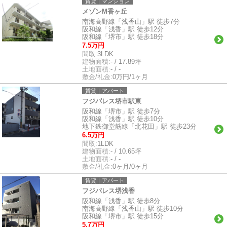
賃貸｜マンション
メゾンM香ヶ丘
南海高野線「浅香山」駅 徒歩7分
阪和線「浅香」駅 徒歩12分
阪和線「堺市」駅 徒歩18分
7.5万円
間取:
3LDK
建物面積:
- / 17.89坪
土地面積:
- / -
敷金/礼金:
0万円/1ヶ月
賃貸｜アパート
フジパレス堺市駅東
阪和線「堺市」駅 徒歩7分
阪和線「浅香」駅 徒歩10分
地下鉄御堂筋線「北花田」駅 徒歩23分
6.5万円
間取:
1LDK
建物面積:
- / 10.65坪
土地面積:
- / -
敷金/礼金:
0ヶ月/0ヶ月
賃貸｜アパート
フジパレス堺浅香
阪和線「浅香」駅 徒歩8分
南海高野線「浅香山」駅 徒歩10分
阪和線「堺市」駅 徒歩15分
5.7万円