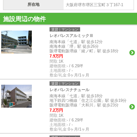
所在地
大阪府堺市堺区三宝町３丁167-1
施設周辺の物件
賃貸｜マンション
レオパレスアルミックⅢ
南海本線「七道」駅 徒歩12分
南海本線「堺」駅 徒歩26分
阪堺電軌阪堺線「綾ノ町」駅 徒歩18分
7.9万円
間取:
1K
建物面積:
- / 6.29坪
土地面積:
- / -
敷金/礼金:
0ヶ月/1ヶ月
賃貸｜マンション
レオパレスナチュール
南海本線「七道」駅 徒歩18分
地下鉄四つ橋線「住之江公園」駅 徒歩19分
阪堺電軌阪堺線「大和川」駅 徒歩23分
7.2万円
間取:
1K
建物面積:
- / 6.29坪
土地面積:
- / -
敷金/礼金:
0ヶ月/1ヶ月