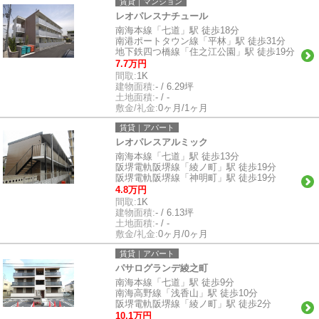
賃貸｜マンション
レオパレスナチュール
南海本線「七道」駅 徒歩18分
南港ポートタウン線「平林」駅 徒歩31分
地下鉄四つ橋線「住之江公園」駅 徒歩19分
7.7万円
間取:
1K
建物面積:
- / 6.29坪
土地面積:
- / -
敷金/礼金:
0ヶ月/1ヶ月
賃貸｜アパート
レオパレスアルミック
南海本線「七道」駅 徒歩13分
阪堺電軌阪堺線「綾ノ町」駅 徒歩19分
阪堺電軌阪堺線「神明町」駅 徒歩19分
4.8万円
間取:
1K
建物面積:
- / 6.13坪
土地面積:
- / -
敷金/礼金:
0ヶ月/0ヶ月
賃貸｜アパート
パサログランデ綾之町
南海本線「七道」駅 徒歩9分
南海高野線「浅香山」駅 徒歩10分
阪堺電軌阪堺線「綾ノ町」駅 徒歩2分
10.1万円