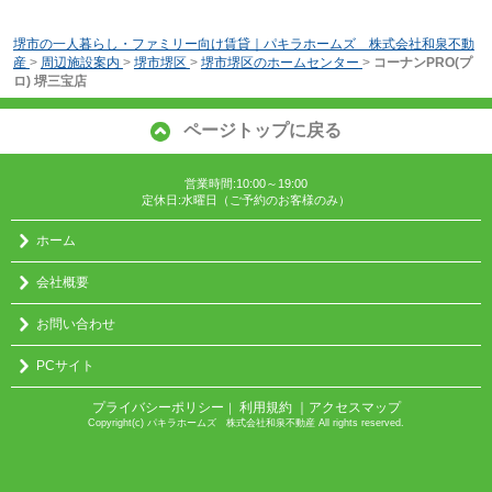
堺市の一人暮らし・ファミリー向け賃貸｜パキラホームズ 株式会社和泉不動
産
>
周辺施設案内
>
堺市堺区
>
堺市堺区のホームセンター
>
コーナンPRO(プ
ロ) 堺三宝店
ページトップに戻る
営業時間:10:00～19:00
定休日:水曜日（ご予約のお客様のみ）
ホーム
会社概要
お問い合わせ
PCサイト
プライバシーポリシー
利用規約
｜アクセスマップ
｜
Copyright(c) パキラホームズ 株式会社和泉不動産 All rights reserved.