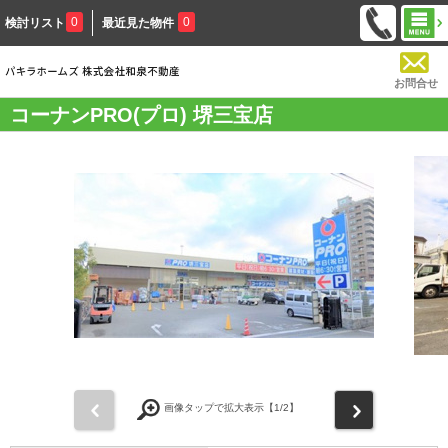
0
0
検討リスト
最近見た物件
お問合せ
コーナンPRO(プロ) 堺三宝店
前
次
画像タップで拡大表示【
1
/2】