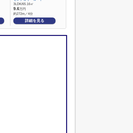
3LDK/65.16㎡
9.6
万円
約272m／4分
詳細を見る