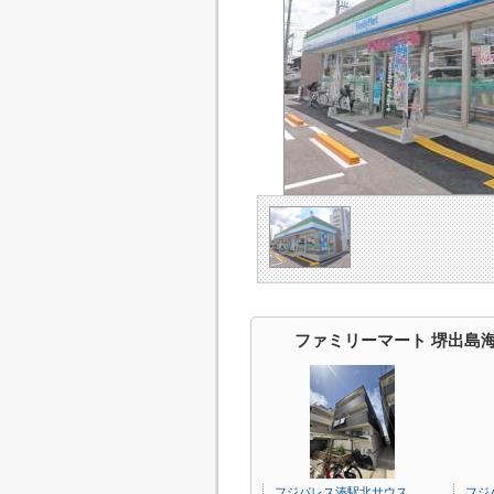
ファミリーマート 堺出島
フジパレス湊駅北サウス
フジ