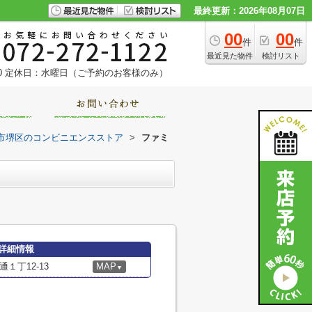
最終更新：2026年08月07日
00
00
件
件
最近見た物件
検討リスト
0
定休日：水曜日（ご予約のお客様のみ）
市堺区のコンビニエンスストア
>
ファミ
詳細情報
１丁12-13
MAP
▼