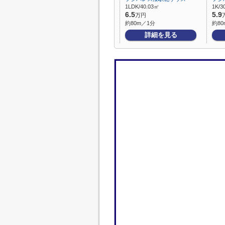
1LDK/40.03㎡
1K/3
6.5
5.9
万円
約80m／1分
約80
詳細を見る