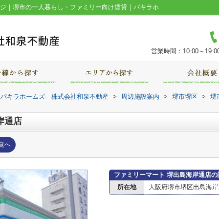
ファミリーマート 堺出島海岸通店情報ページ｜堺市の一人暮らし・ファミリー向け賃貸｜パキラホームズ 株式会社和泉不動産
営業時間：10:00～19:0
｜パキラホームズ 株式会社和泉不動産
>
周辺施設案内
>
堺市堺区
>
堺
岸通店
覧へ
ファミリーマート 堺出島海岸通店の
所在地
大阪府堺市堺区出島海岸通