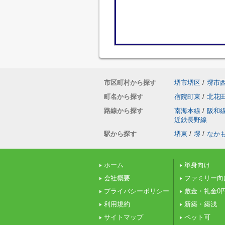
市区町村から探す
堺市堺区
/
堺市
町名から探す
宿院町東
/
北花
路線から探す
南海本線
/
阪和
近鉄長野線
駅から探す
堺東
/
堺
/
なか
ホーム
単身向け
会社概要
ファミリー向
プライバシーポリシー
敷金・礼金0
利用規約
新築・築浅
サイトマップ
ペット可