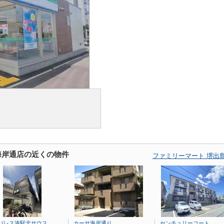
海岸通店の近くの物件
ファミリーマート 堺出
パレス湊駅北サウス
カーサ海岸通り
センチュリーコート