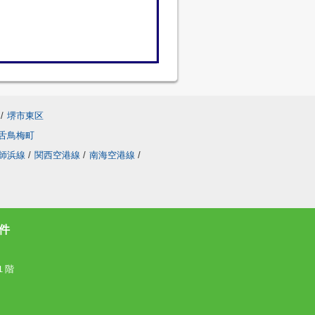
/
堺市東区
舌鳥梅町
師浜線
/
関西空港線
/
南海空港線
/
件
１階