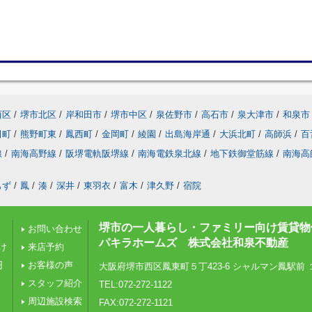
西区
/
堺市北区
/
岸和田市
/
堺市中区
/
泉佐野市
/
高石市
/
泉大津市
/
和泉市
田町
/
熊野町東
/
鳳西町
/
金岡町
/
綾園
/
出島海岸通
/
大浜北町
/
高師浜
/
百
線
/
南海高野線
/
阪堺電軌阪堺線
/
南海電鉄泉北線
/
地下鉄御堂筋線
/
南海高
もず
/
鳳
/
湊
/
深井
/
東羽衣
/
富木
/
津久野
/
宿院
堺市の一人暮らし・ファミリー向け賃貸物
お問い合わせ
パキラホームズ 株式会社和泉不動産
け
来店予約
円
お客様の声
大阪府堺市西区鳳東町５丁423-6 シャルマン鳳駅前 
スタッフ紹介
TEL:072-272-1122
周辺施設検索
FAX:072-272-1121