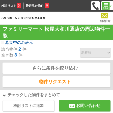
0
0
検討リスト
最近見た物件
お問合せ
ファミリーマート 松屋大和川通店の周辺物件一
覧
募集中のみ表示
2
該当物件
件
3
空き数
件
さらに条件を絞り込む
物件リクエスト
チェックした物件をまとめて
検討リストに追加
お問い合わせ