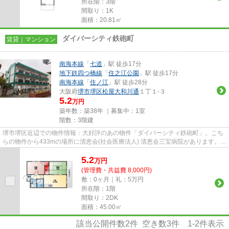
所在階：3階
間取り：1K
面積：20.81㎡
ダイバーシティ鉄砲町
賃貸｜マンション
南海本線
「
七道
」駅 徒歩17分
地下鉄四つ橋線
「
住之江公園
」駅 徒歩17分
南海本線
「
住ノ江
」駅 徒歩28分
大阪府
堺市堺区
松屋大和川通
１丁１-３
5.2
万円
築年数：築38年 ｜募集中：
1室
階数：3階建
堺市堺区近辺での物件情報：大好評のあの物件「ダイバーシティ鉄砲町」。こち
らの物件から433mの場所に清恵会(社会医療法人) 清恵会三宝病院があります。初
期費用をカードでお支払いい...
5.2
万
円
(管理費・共益費 8,000円)
敷：0ヶ月｜礼：5万円
所在階：1階
間取り：2DK
面積：45.00㎡
該当公開件数
2
件 空き数
3
件
1-2
件表示