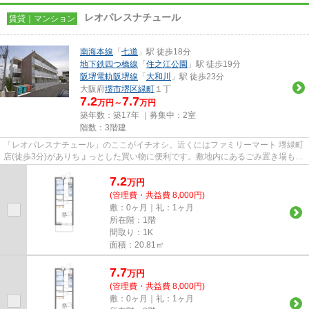
レオパレスナチュール
賃貸｜マンション
南海本線
「
七道
」駅 徒歩18分
地下鉄四つ橋線
「
住之江公園
」駅 徒歩19分
阪堺電軌阪堺線
「
大和川
」駅 徒歩23分
大阪府
堺市堺区
緑町
１丁
7.2
7.7
万円～
万円
築年数：築17年 ｜募集中：
2室
階数：3階建
「レオパレスナチュール」のここがイチオシ。近くにはファミリーマート 堺緑町
店(徒歩3分)がありちょっとした買い物に便利です。敷地内にあるごみ置き場も自
由に使うことができます。2...
7.2
万
円
(管理費・共益費 8,000円)
敷：0ヶ月｜礼：1ヶ月
所在階：1階
間取り：1K
面積：20.81㎡
7.7
万
円
(管理費・共益費 8,000円)
敷：0ヶ月｜礼：1ヶ月