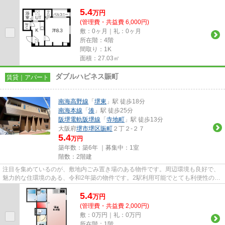
めな物件です。ご紹介するの...
5.4
万
円
(管理費・共益費 6,000円)
敷：0ヶ月｜礼：0ヶ月
所在階：4階
間取り：1K
面積：27.03㎡
ダブルハピネス賑町
賃貸｜アパート
南海高野線
「
堺東
」駅 徒歩18分
南海本線
「
湊
」駅 徒歩25分
阪堺電軌阪堺線
「
寺地町
」駅 徒歩13分
大阪府
堺市堺区
賑町
２丁２-２７
5.4
万円
築年数：築6年 ｜募集中：
1室
階数：2階建
注目を集めているのが、敷地内ごみ置き場のある物件です。周辺環境も良好で、
魅力的な住環境のある、令和2年築の物件です。2駅利用可能でとても利便性の高
い物件です。クレジットカー...
5.4
万
円
(管理費・共益費 2,000円)
敷：0万円｜礼：0万円
所在階：1階