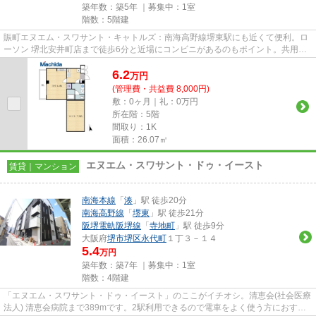
築年数：築5年 ｜募集中：
1室
階数：5階建
賑町エヌエム・スワサント・キャトルズ：南海高野線堺東駅にも近くて便利。ロ
ーソン 堺北安井町店まで徒歩6分と近場にコンビニがあるのもポイント。共用部
にはエレベータ・敷地内ごみ...
6.2
万
円
(管理費・共益費 8,000円)
敷：0ヶ月｜礼：0万円
所在階：5階
間取り：1K
面積：26.07㎡
エヌエム・スワサント・ドゥ・イースト
賃貸｜マンション
南海本線
「
湊
」駅 徒歩20分
南海高野線
「
堺東
」駅 徒歩21分
阪堺電軌阪堺線
「
寺地町
」駅 徒歩9分
大阪府
堺市堺区
永代町
１丁３－１４
5.4
万円
築年数：築7年 ｜募集中：
1室
階数：4階建
「エヌエム・スワサント・ドゥ・イースト」のここがイチオシ。清恵会(社会医療
法人) 清恵会病院まで389mです。2駅利用できるので電車をよく使う方におすす