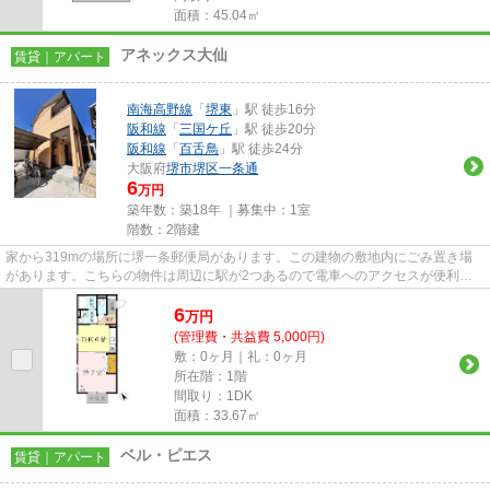
面積：45.04㎡
アネックス大仙
賃貸｜アパート
南海高野線
「
堺東
」駅 徒歩16分
阪和線
「
三国ケ丘
」駅 徒歩20分
阪和線
「
百舌鳥
」駅 徒歩24分
大阪府
堺市堺区
一条通
6
万円
築年数：築18年 ｜募集中：
1室
階数：2階建
家から319mの場所に堺一条郵便局があります。この建物の敷地内にごみ置き場
があります。こちらの物件は周辺に駅が2つあるので電車へのアクセスが便利な
物件です。初期費用のカード決済...
6
万
円
(管理費・共益費 5,000円)
敷：0ヶ月｜礼：0ヶ月
所在階：1階
間取り：1DK
面積：33.67㎡
ベル・ピエス
賃貸｜アパート