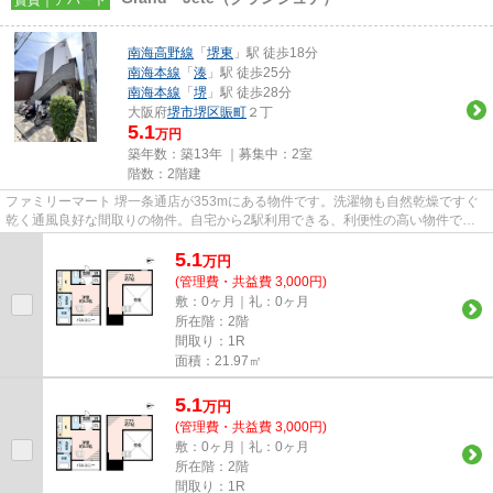
南海高野線
「
堺東
」駅 徒歩18分
南海本線
「
湊
」駅 徒歩25分
南海本線
「
堺
」駅 徒歩28分
大阪府
堺市堺区
賑町
２丁
5.1
万円
築年数：築13年 ｜募集中：
2室
階数：2階建
ファミリーマート 堺一条通店が353mにある物件です。洗濯物も自然乾燥ですぐ
乾く通風良好な間取りの物件。自宅から2駅利用できる、利便性の高い物件で
す。最上階の物件です。堺市堺区...
5.1
万
円
(管理費・共益費 3,000円)
敷：0ヶ月｜礼：0ヶ月
所在階：2階
間取り：1R
面積：21.97㎡
5.1
万
円
(管理費・共益費 3,000円)
敷：0ヶ月｜礼：0ヶ月
所在階：2階
間取り：1R