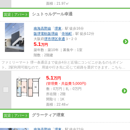
面積：21.97㎡
シュトゥルデール幸通
賃貸｜アパート
南海高野線
「
堺東
」駅 徒歩16分
阪堺電軌阪堺線
「
寺地町
」駅 徒歩12分
大阪府
堺市堺区
幸通
３−２０
5.1
万円
築年数：築10年 ｜募集中：
1室
階数：2階建
ファミリーマート 堺一条通店まで徒歩4分と近場にコンビニがあるのもポイン
ト。2駅利用可能なので、用途や行き先に応じて経路を選択できます。こちらの
物件はアパートです。あると使い...
5.1
万
円
(管理費・共益費 5,000円)
敷：0万円｜礼：0万円
所在階：2階
間取り：1K
面積：22.48㎡
グラーティア堺東
賃貸｜アパート
南海高野線
「
堺東
」駅 徒歩22分