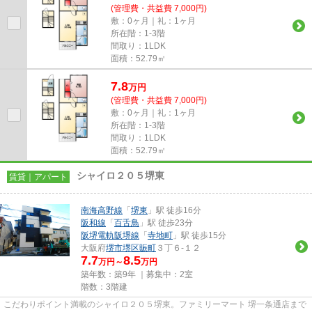
(管理費・共益費 7,000円)
敷：0ヶ月｜礼：1ヶ月
所在階：1-3階
間取り：1LDK
面積：52.79㎡
7.8
万
円
(管理費・共益費 7,000円)
敷：0ヶ月｜礼：1ヶ月
所在階：1-3階
間取り：1LDK
面積：52.79㎡
シャイロ２０５堺東
賃貸｜アパート
南海高野線
「
堺東
」駅 徒歩16分
阪和線
「
百舌鳥
」駅 徒歩23分
阪堺電軌阪堺線
「
寺地町
」駅 徒歩15分
大阪府
堺市堺区
賑町
３丁６-１２
7.7
8.5
万円～
万円
築年数：築9年 ｜募集中：
2室
階数：3階建
こだわりポイント満載のシャイロ２０５堺東。ファミリーマート 堺一条通店まで