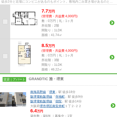
徒歩2分と近場にコンビニがあるのもポイント。敷地内ごみ置き場があるのとな
いのでは、利便性が全く違い...
7.7
万
円
(管理費・共益費 4,000円)
敷：0万円｜礼：1ヶ月
所在階：2階
間取り：1LDK
面積：41.74㎡
8.5
万
円
(管理費・共益費 4,000円)
敷：0万円｜礼：1ヶ月
所在階：3階
間取り：1LDK
面積：46.22㎡
GRANDTIC 雅・堺東
賃貸｜アパート
南海高野線
「
堺東
」駅 徒歩18分
阪堺電軌阪堺線
「
寺地町
」駅 徒歩9分
阪堺電軌阪堺線
「
宿院
」駅 徒歩14分
大阪府
堺市堺区
南安井町
１丁２-２２
6.4
万円
築年数：築6年 ｜募集中：
1室