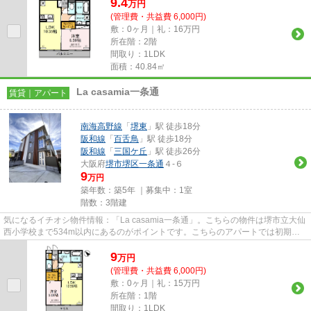
9.4
万
円
(管理費・共益費 6,000円)
敷：0ヶ月｜礼：16万円
所在階：2階
間取り：1LDK
面積：40.84㎡
La casamia一条通
賃貸｜アパート
南海高野線
「
堺東
」駅 徒歩18分
阪和線
「
百舌鳥
」駅 徒歩18分
阪和線
「
三国ケ丘
」駅 徒歩26分
大阪府
堺市堺区
一条通
４-６
9
万円
築年数：築5年 ｜募集中：
1室
階数：3階建
気になるイチオシ物件情報：「La casamia一条通」。こちらの物件は堺市立大仙
西小学校まで534m以内にあるのがポイントです。こちらのアパートでは初期費
用をカードでお支払いいただけ...
9
万
円
(管理費・共益費 6,000円)
敷：0ヶ月｜礼：15万円
所在階：1階
間取り：1LDK