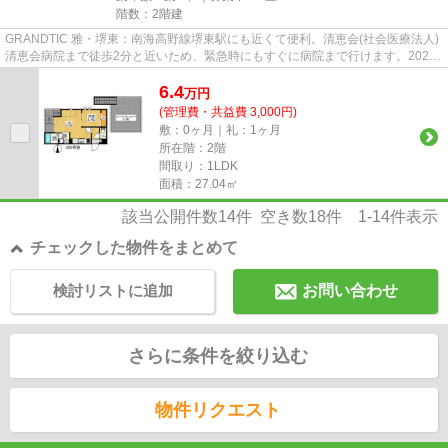
階数：2階建
GRANDTIC 雅・堺東：南海高野線堺東駅にも近くて便利。清恵会(社会医療法人)
清恵会病院まで徒歩2分と近いため、緊急時にもすぐに病院まで行けます。2020
年築のコチラの物件は、落ち着...
6.4
万
円
(管理費・共益費 3,000円)
敷：0ヶ月｜礼：1ヶ月
所在階：2階
間取り：1LDK
面積：27.04㎡
該当公開件数
14
件 空き数
18
件
1-14
件表示
チェックした物件をまとめて
検討リストに追加
お問い合わせ
さらに条件を絞り込む
物件リクエスト