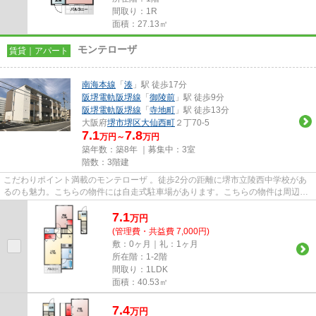
間取り：1R
面積：27.13㎡
モンテローザ
賃貸｜アパート
南海本線
「
湊
」駅 徒歩17分
阪堺電軌阪堺線
「
御陵前
」駅 徒歩9分
阪堺電軌阪堺線
「
寺地町
」駅 徒歩13分
大阪府
堺市堺区
大仙西町
２丁70-5
7.1
7.8
万円～
万円
築年数：築8年 ｜募集中：
3室
階数：3階建
こだわりポイント満載のモンテローザ 。徒歩2分の距離に堺市立陵西中学校があ
るのも魅力。こちらの物件には自走式駐車場があります。こちらの物件は周辺に
駅が2つあるので電車へのアク...
7.1
万
円
(管理費・共益費 7,000円)
敷：0ヶ月｜礼：1ヶ月
所在階：1-2階
間取り：1LDK
面積：40.53㎡
7.4
万
円