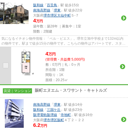
阪和線
「
百舌鳥
」駅 徒歩15分
南海高野線
「
堺東
」駅 徒歩22分
大阪府
堺市堺区
大仙中町
５-７
4
万円
築年数：築28年 ｜募集中：
1室
階数：2階建
気になるイチオシ物件情報：「ベル・ピエス」。堺市立旭中学校まで132m以内
の物件です。駅まで徒歩15分の物件です。こちらの物件はアパートです。スタッ
フ一同、気持ちを込めてお客様...
4
万
円
(管理費・共益費 5,000円)
敷：0万円｜礼：0ヶ月
所在階：1階
間取り：1K
面積：20.25㎡
賑町エヌエム・スワサント・キャトルズ
賃貸｜マンション
南海高野線
「
堺東
」駅 徒歩14分
阪和線
「
三国ケ丘
」駅 徒歩23分
阪堺電軌阪堺線
「
寺地町
」駅 徒歩16分
大阪府
堺市堺区
賑町
４丁２－２２
6.2
万円