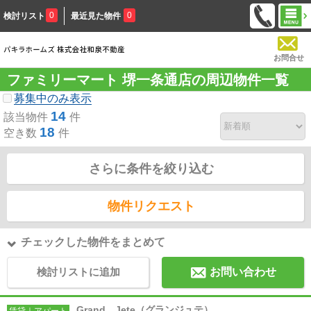
0
0
検討リスト
最近見た物件
お問合せ
ファミリーマート 堺一条通店の周辺物件一覧
募集中のみ表示
14
該当物件
件
18
空き数
件
さらに条件を絞り込む
物件リクエスト
チェックした物件をまとめて
検討リストに追加
お問い合わせ
Grand Jete（グランジュテ）
賃貸｜アパート