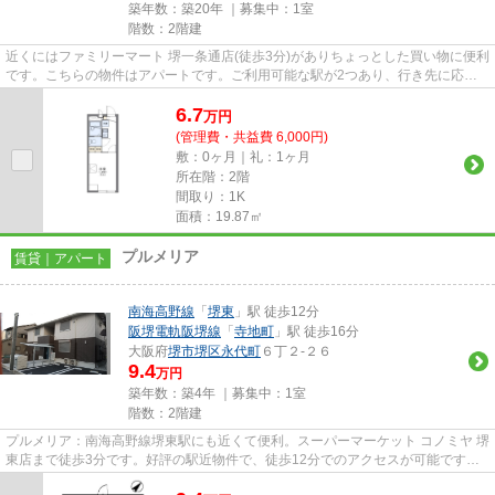
築年数：築20年 ｜募集中：
1室
階数：2階建
近くにはファミリーマート 堺一条通店(徒歩3分)がありちょっとした買い物に便利
です。こちらの物件はアパートです。ご利用可能な駅が2つあり、行き先に応じ
て乗車駅の使い分けができま...
6.7
万
円
(管理費・共益費 6,000円)
敷：0ヶ月｜礼：1ヶ月
所在階：2階
間取り：1K
面積：19.87㎡
プルメリア
賃貸｜アパート
南海高野線
「
堺東
」駅 徒歩12分
阪堺電軌阪堺線
「
寺地町
」駅 徒歩16分
大阪府
堺市堺区
永代町
６丁２-２６
9.4
万円
築年数：築4年 ｜募集中：
1室
階数：2階建
プルメリア：南海高野線堺東駅にも近くて便利。スーパーマーケット コノミヤ 堺
東店まで徒歩3分です。好評の駅近物件で、徒歩12分でのアクセスが可能です。
こちらの物件はアパートです...