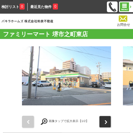
0
0
検討リスト
最近見た物件
お問合せ
ファミリーマート 堺市之町東店
前
次
画像タップで拡大表示【
1
/2】