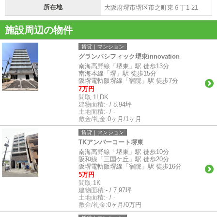
所在地
大阪府堺市堺区市之町東６丁1-21
施設周辺の物件
賃貸｜マンション
グランパシフィック堺東innovation
南海高野線「堺東」駅 徒歩13分
南海本線「堺」駅 徒歩15分
阪堺電軌阪堺線「宿院」駅 徒歩7分
7万円
間取:
1LDK
建物面積:
- / 8.94坪
土地面積:
- / -
敷金/礼金:
0ヶ月/1ヶ月
賃貸｜マンション
TKアンバーコート堺東
南海高野線「堺東」駅 徒歩10分
阪和線「三国ケ丘」駅 徒歩20分
阪堺電軌阪堺線「宿院」駅 徒歩16分
5万円
間取:
1K
建物面積:
- / 7.97坪
土地面積:
- / -
敷金/礼金:
0ヶ月/0万円