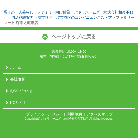
堺市の一人暮らし・ファミリー向け賃貸｜パキラホームズ 株式会社和泉不動
産
>
周辺施設案内
>
堺市堺区
>
堺市堺区のコンビニエンスストア
>
ファミリー
マート 堺市之町東店
ページトップに戻る
営業時間:10:00～19:00
定休日:水曜日（ご予約のお客様のみ）
ホーム
会社概要
お問い合わせ
PCサイト
プライバシーポリシー
利用規約
｜アクセスマップ
｜
Copyright(c) パキラホームズ 株式会社和泉不動産 All rights reserved.