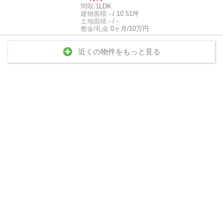
間取:
1LDK
建物面積:
- / 10.51坪
土地面積:
- / -
敷金/礼金:
0ヶ月/10万円
近くの物件をもっと見る