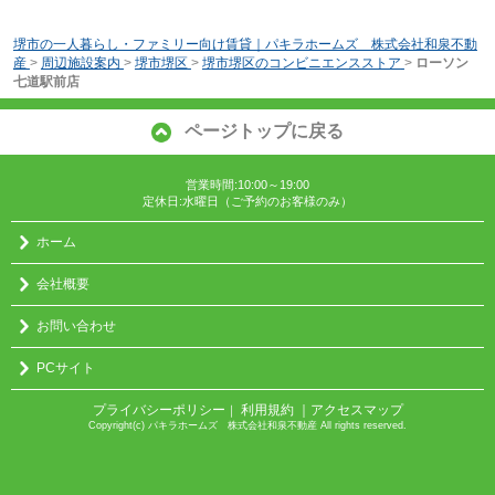
堺市の一人暮らし・ファミリー向け賃貸｜パキラホームズ 株式会社和泉不動
産
>
周辺施設案内
>
堺市堺区
>
堺市堺区のコンビニエンスストア
>
ローソン
七道駅前店
ページトップに戻る
営業時間:10:00～19:00
定休日:水曜日（ご予約のお客様のみ）
ホーム
会社概要
お問い合わせ
PCサイト
プライバシーポリシー
利用規約
｜アクセスマップ
｜
Copyright(c) パキラホームズ 株式会社和泉不動産 All rights reserved.