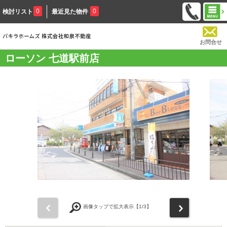
0
0
検討リスト
最近見た物件
お問合せ
ローソン 七道駅前店
前
次
画像タップで拡大表示【
1
/3】