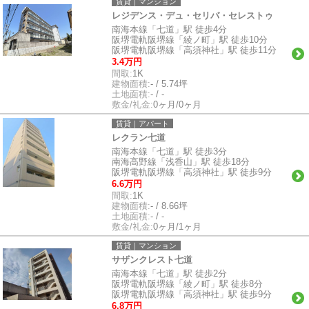
賃貸｜マンション
レジデンス・デュ・セリバ・セレストゥ
南海本線「七道」駅 徒歩4分
阪堺電軌阪堺線「綾ノ町」駅 徒歩10分
阪堺電軌阪堺線「高須神社」駅 徒歩11分
3.4万円
間取:
1K
建物面積:
- / 5.74坪
土地面積:
- / -
敷金/礼金:
0ヶ月/0ヶ月
賃貸｜アパート
レクラン七道
南海本線「七道」駅 徒歩3分
南海高野線「浅香山」駅 徒歩18分
阪堺電軌阪堺線「高須神社」駅 徒歩9分
6.6万円
間取:
1K
建物面積:
- / 8.66坪
土地面積:
- / -
敷金/礼金:
0ヶ月/1ヶ月
賃貸｜マンション
サザンクレスト七道
南海本線「七道」駅 徒歩2分
阪堺電軌阪堺線「綾ノ町」駅 徒歩8分
阪堺電軌阪堺線「高須神社」駅 徒歩9分
6.8万円