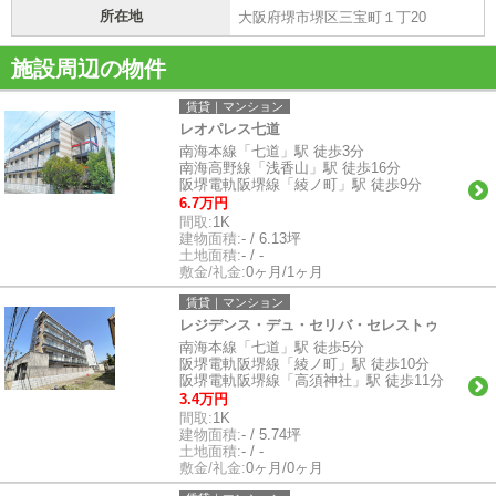
所在地
大阪府堺市堺区三宝町１丁20
施設周辺の物件
賃貸｜マンション
レオパレス七道
南海本線「七道」駅 徒歩3分
南海高野線「浅香山」駅 徒歩16分
阪堺電軌阪堺線「綾ノ町」駅 徒歩9分
6.7万円
間取:
1K
建物面積:
- / 6.13坪
土地面積:
- / -
敷金/礼金:
0ヶ月/1ヶ月
賃貸｜マンション
レジデンス・デュ・セリバ・セレストゥ
南海本線「七道」駅 徒歩5分
阪堺電軌阪堺線「綾ノ町」駅 徒歩10分
阪堺電軌阪堺線「高須神社」駅 徒歩11分
3.4万円
間取:
1K
建物面積:
- / 5.74坪
土地面積:
- / -
敷金/礼金:
0ヶ月/0ヶ月