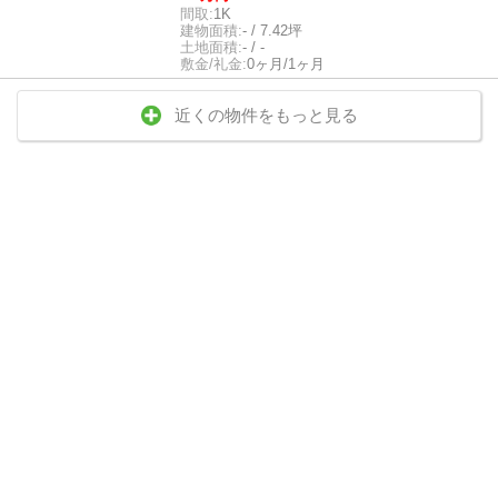
間取:
1K
建物面積:
- / 7.42坪
土地面積:
- / -
敷金/礼金:
0ヶ月/1ヶ月
近くの物件をもっと見る