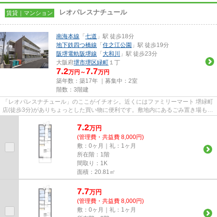
レオパレスナチュール
賃貸｜マンション
南海本線
「
七道
」駅 徒歩18分
地下鉄四つ橋線
「
住之江公園
」駅 徒歩19分
阪堺電軌阪堺線
「
大和川
」駅 徒歩23分
大阪府
堺市堺区
緑町
１丁
7.2
7.7
万円～
万円
築年数：築17年 ｜募集中：
2室
階数：3階建
「レオパレスナチュール」のここがイチオシ。近くにはファミリーマート 堺緑町
店(徒歩3分)がありちょっとした買い物に便利です。敷地内にあるごみ置き場も自
由に使うことができます。2...
7.2
万
円
(管理費・共益費 8,000円)
敷：0ヶ月｜礼：1ヶ月
所在階：1階
間取り：1K
面積：20.81㎡
7.7
万
円
(管理費・共益費 8,000円)
敷：0ヶ月｜礼：1ヶ月