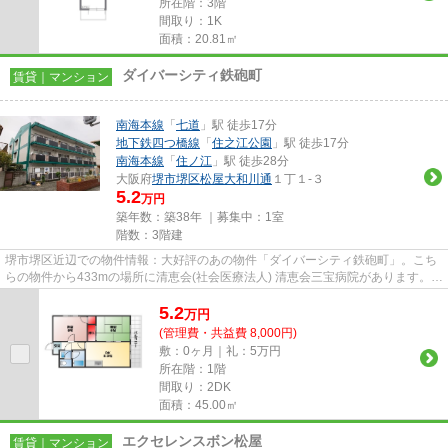
所在階：3階
間取り：1K
面積：20.81㎡
ダイバーシティ鉄砲町
賃貸｜マンション
南海本線
「
七道
」駅 徒歩17分
地下鉄四つ橋線
「
住之江公園
」駅 徒歩17分
南海本線
「
住ノ江
」駅 徒歩28分
大阪府
堺市堺区
松屋大和川通
１丁１-３
5.2
万円
築年数：築38年 ｜募集中：
1室
階数：3階建
堺市堺区近辺での物件情報：大好評のあの物件「ダイバーシティ鉄砲町」。こち
らの物件から433mの場所に清恵会(社会医療法人) 清恵会三宝病院があります。初
期費用をカードでお支払いい...
5.2
万
円
(管理費・共益費 8,000円)
敷：0ヶ月｜礼：5万円
所在階：1階
間取り：2DK
面積：45.00㎡
エクセレンスボン松屋
賃貸｜マンション