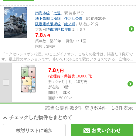
南海本線
「
七道
」駅 徒歩15分
地下鉄四つ橋線
「
住之江公園
」駅 徒歩20分
阪堺電軌阪堺線
「
綾ノ町
」駅 徒歩21分
大阪府
堺市堺区
松屋町
２丁３７
7.8
万円
築年数：築39年 ｜募集中：
1室
階数：3階建
「エクセレンスボン松屋」のここがイチオシ。こちらの物件は、陽当たり良好で
す。最上階のマンションです。歩いて15分ほどで駅にアクセスできる、立地の良
さも魅力の物件です。当社ス...
7.8
万
円
(管理費・共益費 10,000円)
敷：0ヶ月｜礼：10万円
所在階：3階
間取り：3DK
面積：50.00㎡
該当公開件数
3
件 空き数
4
件
1-3
件表示
チェックした物件をまとめて
検討リストに追加
お問い合わせ