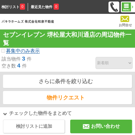
0
0
検討リスト
最近見た物件
お問合せ
セブンイレブン 堺松屋大和川通店の周辺物件一
覧
募集中のみ表示
3
該当物件
件
4
空き数
件
さらに条件を絞り込む
物件リクエスト
チェックした物件をまとめて
検討リストに追加
お問い合わせ