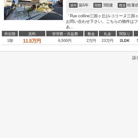
築6年
3階建
軽量
築年
階数
構造
「Rue colline三国ヶ丘(ルコリー
お問い合わせ下さい。こちらの物件はファ
あ...
所在階
賃料
管理費・共益費
敷金
礼金
間取り
11.5
万円
1階
6,500円
2万円
23万円
2LDK
該