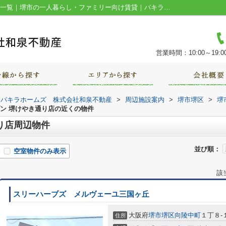
セブンイレブン 堺けやき通り店周辺の物件一覧｜堺市の一人暮らし・ファミリー向け賃貸｜パキラホームズ 株式会社和泉不動産
営業時間：10:00～19:0
｜パキラホームズ 株式会社和泉不動産
>
周辺施設案内
>
堺市堺区
>
堺
ン 堺けやき通り店の近くの物件
り店周辺物件
並び順：
空室物件のみ表示
該
スリーハーブズ メルヴェーユ三国ヶ丘
大阪府
堺市堺区
向陵中町
１丁８-
住所