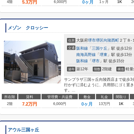
5.3
万円
0ヶ月
4階
6,000円
1ヶ月
1K
2
メゾン クロッシー
大阪府
堺市堺区
向陵西町
２丁８-
住所
交通
阪和線
「
三国ケ丘
」駅 徒歩12分
南海高野線
「
堺東
」駅 徒歩13分
阪和線
「
堺市
」駅 徒歩15分
築12年
2階建
軽量
築年
階数
構造
サンプラザ三国ヶ丘向陵西店まで徒歩3
行かずに済むように、共用部にゴミ置き
す。...
所在階
賃料
管理費・共益費
敷金
礼金
間取り
7.2
万円
0ヶ月
2階
6,000円
13万円
1K
アウル三国ヶ丘