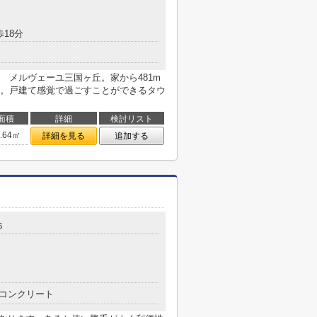
歩18分
 メルヴェーユ三国ヶ丘。家から481m
。戸建て感覚で過ごすことができるタウ
面積
詳細
検討リスト
1.64㎡
詳細を見る
追加する
６
コンクリート