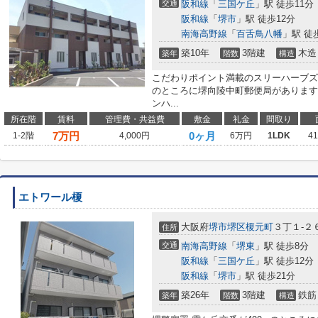
交通
阪和線
「
三国ケ丘
」駅 徒歩11分
阪和線
「
堺市
」駅 徒歩12分
南海高野線
「
百舌鳥八幡
」駅 徒
築10年
3階建
木造
築年
階数
構造
こだわりポイント満載のスリーハーブズ
のところに堺向陵中町郵便局があります
ンハ...
所在階
賃料
管理費・共益費
敷金
礼金
間取り
7
万円
0ヶ月
1-2階
4,000円
6万円
1LDK
4
エトワール榎
大阪府
堺市堺区
榎元町
３丁１-２
住所
交通
南海高野線
「
堺東
」駅 徒歩8分
阪和線
「
三国ケ丘
」駅 徒歩12分
阪和線
「
堺市
」駅 徒歩21分
築26年
3階建
鉄筋
築年
階数
構造