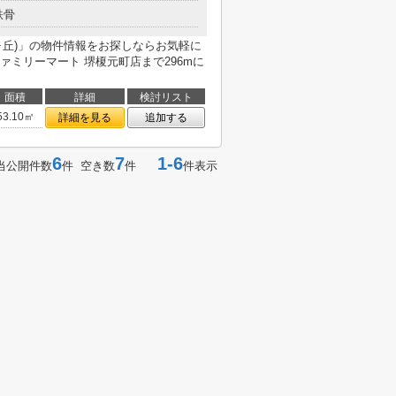
鉄骨
ヌ三国ヶ丘)」の物件情報をお探しならお気軽に
ミリーマート 堺榎元町店まで296mに
面積
詳細
検討リスト
53.10㎡
詳細を見る
追加する
6
7
1-6
当公開件数
件 空き数
件
件表示