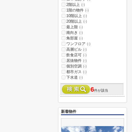
2階以上
(-)
1階の物件
(-)
10階以上
(-)
20階以上
(-)
最上階
(-)
南向き
(-)
角部屋
(-)
ワンフロア
(-)
高層ビル
(-)
飲食店可
(-)
居抜物件
(-)
個別空調
(-)
都市ガス
(-)
下水道
(-)
6
件が該当
新着物件