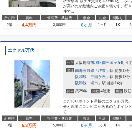
堺警察署 霞ケ丘交番が499mのところ
が高いのが敷地内ごみ置き場です。行き
件で...
所在階
賃料
管理費・共益費
敷金
礼金
間取り
4.4
万円
0ヶ月
2階
3,000円
1ヶ月
1K
2
エクセル万代
大阪府
堺市堺区
南三国ヶ丘町
４丁
住所
交通
南海高野線
「
堺東
」駅 徒歩12分
阪和線
「
三国ケ丘
」駅 徒歩13分
阪和線
「
堺市
」駅 徒歩14分
築29年
4階建
鉄筋
築年
階数
構造
こだわりポイント満載のエクセル万代。
分と近場にコンビニがあるのもポイント
て...
所在階
賃料
管理費・共益費
敷金
礼金
間取り
5.3
万円
0ヶ月
3階
5,000円
1ヶ月
1K
2