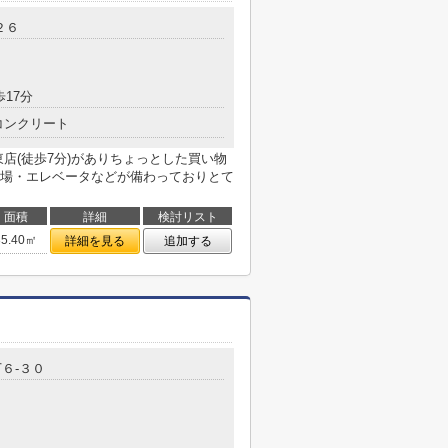
２６
歩17分
コンクリート
店(徒歩7分)がありちょっとした買い物
場・エレベータなどが備わっておりとて
面積
詳細
検討リスト
35.40㎡
詳細を見る
追加する
６-３０