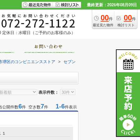
最終更新：2026年08月09日
00
00
件
件
最近見た物件
検討リスト
0
定休日：水曜日（ご予約のお客様のみ）
市堺区のコンビニエンスストア
>
セブン
表示件数：
6
7
1-6
当公開件数
件 空き数
件
件表示
１１