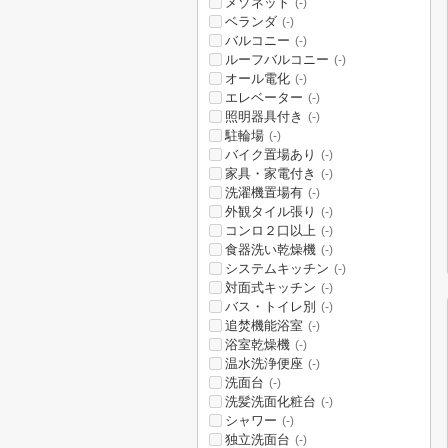
メゾネット
(-)
ベランダ
(-)
バルコニー
(-)
ルーフバルコニー
(-)
オール電化
(-)
エレベーター
(-)
照明器具付き
(-)
駐輪場
(-)
バイク置場あり
(-)
家具・家電付き
(-)
洗濯機置場有
(-)
外観タイル張り
(-)
コンロ２口以上
(-)
食器洗い乾燥機
(-)
システムキッチン
(-)
対面式キッチン
(-)
バス・トイレ別
(-)
追焚機能浴室
(-)
浴室乾燥機
(-)
温水洗浄便座
(-)
洗面台
(-)
洗髪洗面化粧台
(-)
シャワー
(-)
独立洗面台
(-)