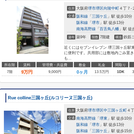
大阪府
堺市堺区
向陵中町
４丁７-
住所
交通
阪和線
「
三国ケ丘
」駅 徒歩10分
阪和線
「
堺市
」駅 徒歩13分
南海高野線
「
百舌鳥八幡
」駅 徒
築9年
7階建
鉄筋
築年
階数
構造
近くにはセブンイレブン 堺三国ヶ丘駅東
に便利です。共用部には敷地内ごみ置き
も...
所在階
賃料
管理費・共益費
敷金
礼金
間取り
9
万円
0ヶ月
7階
9,000円
13.5万円
1DK
Rue colline三国ヶ丘(ルコリーヌ三国ヶ丘)
大阪府
堺市堺区
中三国ヶ丘町
４丁
住所
交通
南海高野線
「
堺東
」駅 徒歩10分
阪和線
「
堺市
」駅 徒歩13分
阪和線
「
三国ケ丘
」駅 徒歩15分