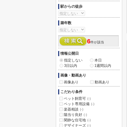
駅からの徒歩
築年数
6
件が該当
情報公開日
指定しない
本日
3日以内
1週間以内
画像・動画あり
画像あり
動画あり
こだわり条件
ペット飼育可
(-)
ペット専用設備
(-)
楽器相談
(-)
陽当り良好
(-)
閑静な住宅地
(-)
デザイナーズ
(-)