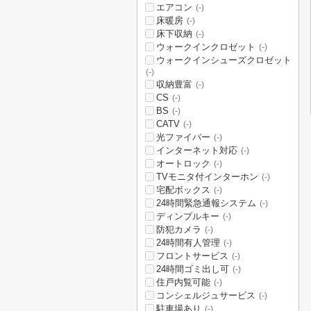
エアコン
(-)
床暖房
(-)
床下収納
(-)
ウォークインクロゼット
(-)
ウォークインシューズクロゼット
(-)
収納豊富
(-)
CS
(-)
BS
(-)
CATV
(-)
光ファイバー
(-)
インターネット対応
(-)
オートロック
(-)
TVモニタ付インターホン
(-)
宅配ボックス
(-)
24時間緊急通報システム
(-)
ディンプルキー
(-)
防犯カメラ
(-)
24時間有人管理
(-)
フロントサービス
(-)
24時間ゴミ出し可
(-)
住戸内覧可能
(-)
コンシェルジュサービス
(-)
駐車場あり
(-)