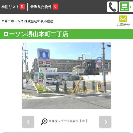
0
0
検討リスト
最近見た物件
お問合せ
ローソン堺山本町二丁店
前
次
画像タップで拡大表示【
1
/1】