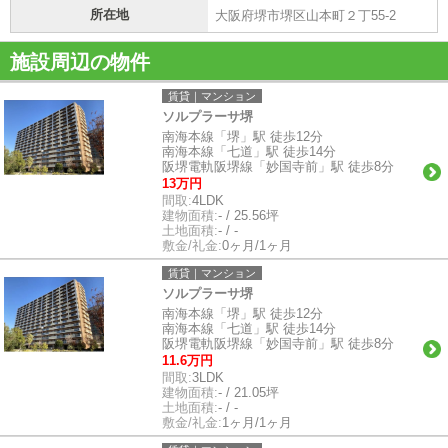
所在地
大阪府堺市堺区山本町２丁55-2
施設周辺の物件
賃貸｜マンション
ソルプラーサ堺
南海本線「堺」駅 徒歩12分
南海本線「七道」駅 徒歩14分
阪堺電軌阪堺線「妙国寺前」駅 徒歩8分
13万円
間取:
4LDK
建物面積:
- / 25.56坪
土地面積:
- / -
敷金/礼金:
0ヶ月/1ヶ月
賃貸｜マンション
ソルプラーサ堺
南海本線「堺」駅 徒歩12分
南海本線「七道」駅 徒歩14分
阪堺電軌阪堺線「妙国寺前」駅 徒歩8分
11.6万円
間取:
3LDK
建物面積:
- / 21.05坪
土地面積:
- / -
敷金/礼金:
1ヶ月/1ヶ月