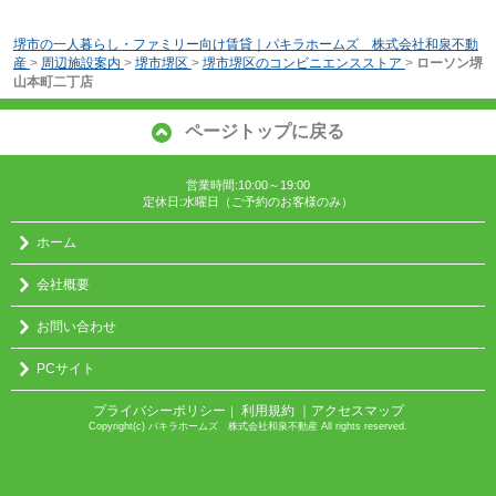
堺市の一人暮らし・ファミリー向け賃貸｜パキラホームズ 株式会社和泉不動
産
>
周辺施設案内
>
堺市堺区
>
堺市堺区のコンビニエンスストア
>
ローソン堺
山本町二丁店
ページトップに戻る
営業時間:10:00～19:00
定休日:水曜日（ご予約のお客様のみ）
ホーム
会社概要
お問い合わせ
PCサイト
プライバシーポリシー
利用規約
｜アクセスマップ
｜
Copyright(c) パキラホームズ 株式会社和泉不動産 All rights reserved.