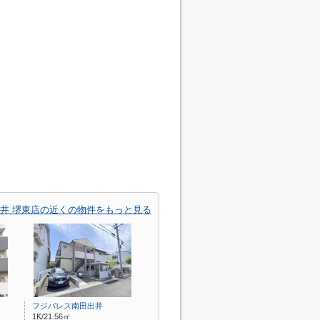
井 堺東店の近くの物件をもっと見る
フジパレス南田出井
1K/21.56㎡