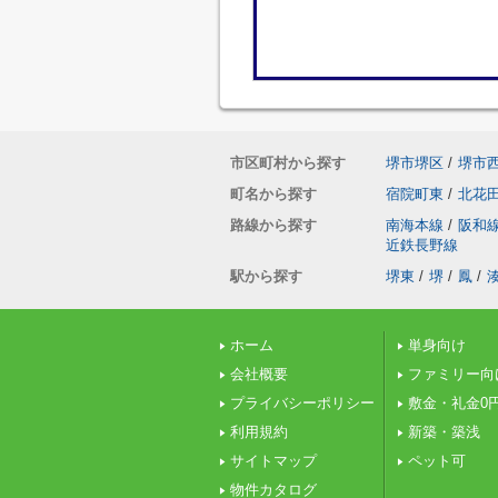
市区町村から探す
堺市堺区
/
堺市
町名から探す
宿院町東
/
北花
路線から探す
南海本線
/
阪和
近鉄長野線
駅から探す
堺東
/
堺
/
鳳
/
ホーム
単身向け
会社概要
ファミリー向
プライバシーポリシー
敷金・礼金0
利用規約
新築・築浅
サイトマップ
ペット可
物件カタログ