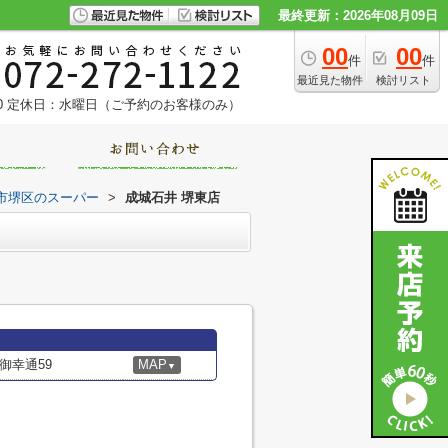
最終更新：2026年08月09日
00
00
件
件
最近見た物件
検討リスト
0
定休日：水曜日（ご予約のお客様のみ）
市堺区のスーパー
>
成城石井 堺東店
御幸通59
MAP
▼