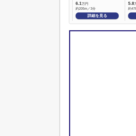
6.1
5.8
万円
約205m／3分
約47
詳細を見る