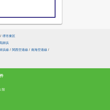
/
堺市東区
高師浜
師浜線
/
関西空港線
/
南海空港線
/
件
１階