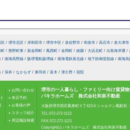
西区
/
堺市北区
/
岸和田市
/
堺市中区
/
泉佐野市
/
和泉市
/
高石市
/
泉大津市
田町
/
熊野町東
/
新金岡町
/
鳳西町
/
金岡町
/
綾園
/
大浜北町
/
出島海岸通
/
線
/
南海高野線
/
阪堺電軌阪堺線
/
南海電鉄泉北線
/
地下鉄御堂筋線
/
南海高
湊
/
深井
/
なかもず
/
東羽衣
/
富木
/
津久野
/
宿院
堺市の一人暮らし・ファミリー向け賃貸物
お問い合わせ
パキラホームズ 株式会社和泉不動産
け
来店予約
円
お客様の声
大阪府堺市西区鳳東町５丁423-6 シャルマン鳳駅前 
スタッフ紹介
TEL:072-272-1122
周辺施設検索
FAX:072-272-1121
Copyright(c) パキラホームズ 株式会社和泉不動産