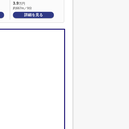
3.9
万円
約667m／9分
詳細を見る