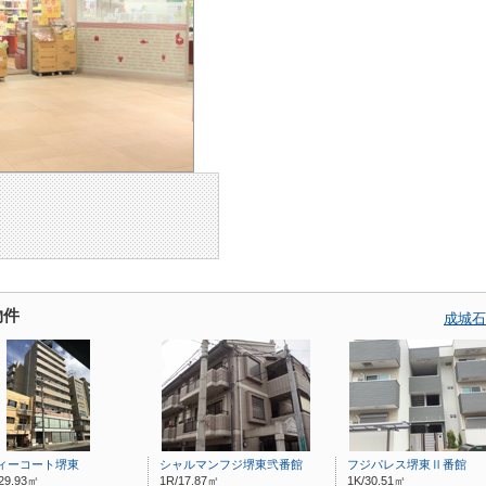
物件
成城石
ィーコート堺東
シャルマンフジ堺東弐番館
フジパレス堺東Ⅱ番館
29.93㎡
1R/17.87㎡
1K/30.51㎡