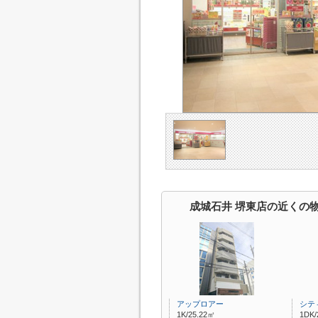
成城石井 堺東店の近くの
アップロアー
シテ
1K/25.22㎡
1DK/