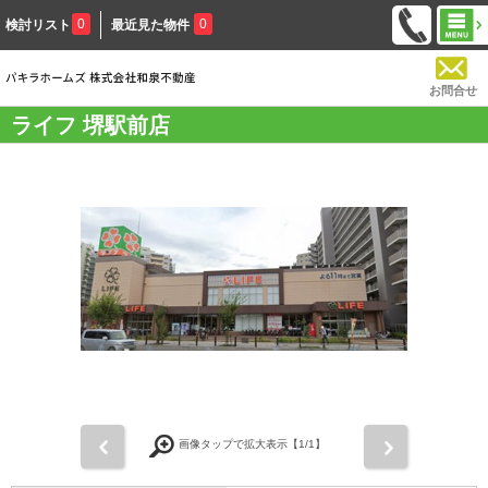
0
0
検討リスト
最近見た物件
お問合せ
ライフ 堺駅前店
前
次
画像タップで拡大表示【
1
/1】