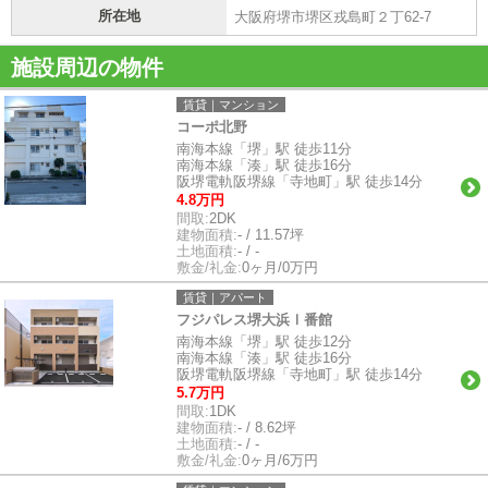
所在地
大阪府堺市堺区戎島町２丁62-7
施設周辺の物件
賃貸｜マンション
コーポ北野
南海本線「堺」駅 徒歩11分
南海本線「湊」駅 徒歩16分
阪堺電軌阪堺線「寺地町」駅 徒歩14分
4.8万円
間取:
2DK
建物面積:
- / 11.57坪
土地面積:
- / -
敷金/礼金:
0ヶ月/0万円
賃貸｜アパート
フジパレス堺大浜Ⅰ番館
南海本線「堺」駅 徒歩12分
南海本線「湊」駅 徒歩16分
阪堺電軌阪堺線「寺地町」駅 徒歩14分
5.7万円
間取:
1DK
建物面積:
- / 8.62坪
土地面積:
- / -
敷金/礼金:
0ヶ月/6万円