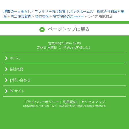
堺市の一人暮らし・ファミリー向け賃貸｜パキラホームズ 株式会社和泉不動
産
>
周辺施設案内
>
堺市堺区
>
堺市堺区のスーパー
>
ライフ 堺駅前店
ページトップに戻る
営業時間:10:00～19:00
定休日:水曜日（ご予約のお客様のみ）
ホーム
会社概要
お問い合わせ
PCサイト
プライバシーポリシー
利用規約
｜アクセスマップ
｜
Copyright(c) パキラホームズ 株式会社和泉不動産 All rights reserved.