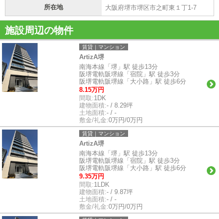
所在地
大阪府堺市堺区市之町東１丁1-7
施設周辺の物件
賃貸｜マンション
ArtizA堺
南海本線「堺」駅 徒歩13分
阪堺電軌阪堺線「宿院」駅 徒歩3分
阪堺電軌阪堺線「大小路」駅 徒歩6分
8.15万円
間取:
1DK
建物面積:
- / 8.29坪
土地面積:
- / -
敷金/礼金:
0万円/0万円
賃貸｜マンション
ArtizA堺
南海本線「堺」駅 徒歩13分
阪堺電軌阪堺線「宿院」駅 徒歩3分
阪堺電軌阪堺線「大小路」駅 徒歩6分
9.35万円
間取:
1LDK
建物面積:
- / 9.87坪
土地面積:
- / -
敷金/礼金:
0万円/0万円