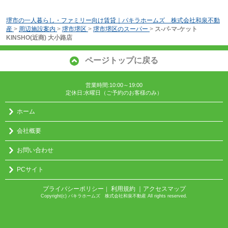
堺市の一人暮らし・ファミリー向け賃貸｜パキラホームズ 株式会社和泉不動
産
>
周辺施設案内
>
堺市堺区
>
堺市堺区のスーパー
>
ス-パ-マ-ケット
KINSHO(近商) 大小路店
ページトップに戻る
営業時間:10:00～19:00
定休日:水曜日（ご予約のお客様のみ）
ホーム
会社概要
お問い合わせ
PCサイト
プライバシーポリシー
利用規約
｜アクセスマップ
｜
Copyright(c) パキラホームズ 株式会社和泉不動産 All rights reserved.