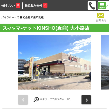
0
0
検討リスト
最近見た物件
お問合せ
ス-パ-マ-ケットKINSHO(近商) 大小路店
前
次
画像タップで拡大表示【
1
/3】