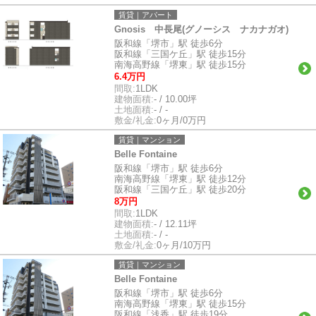
賃貸｜アパート
Gnosis 中長尾(グノーシス ナカナガオ)
阪和線「堺市」駅 徒歩6分
阪和線「三国ケ丘」駅 徒歩15分
南海高野線「堺東」駅 徒歩15分
6.4万円
間取:
1LDK
建物面積:
- / 10.00坪
土地面積:
- / -
敷金/礼金:
0ヶ月/0万円
賃貸｜マンション
Belle Fontaine
阪和線「堺市」駅 徒歩6分
南海高野線「堺東」駅 徒歩12分
阪和線「三国ケ丘」駅 徒歩20分
8万円
間取:
1LDK
建物面積:
- / 12.11坪
土地面積:
- / -
敷金/礼金:
0ヶ月/10万円
賃貸｜マンション
Belle Fontaine
阪和線「堺市」駅 徒歩6分
南海高野線「堺東」駅 徒歩15分
阪和線「浅香」駅 徒歩19分