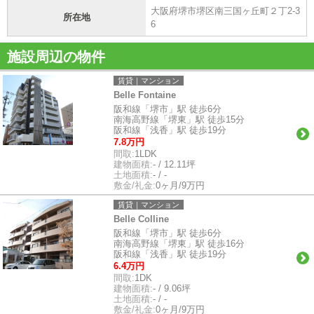
大阪府堺市堺区南三国ヶ丘町２丁2-3
所在地
6
施設周辺の物件
賃貸｜マンション
Belle Fontaine
阪和線「堺市」駅 徒歩6分
南海高野線「堺東」駅 徒歩15分
阪和線「浅香」駅 徒歩19分
7.8万円
間取:
1LDK
建物面積:
- / 12.11坪
土地面積:
- / -
敷金/礼金:
0ヶ月/9万円
賃貸｜マンション
Belle Colline
阪和線「堺市」駅 徒歩6分
南海高野線「堺東」駅 徒歩16分
阪和線「浅香」駅 徒歩19分
6.4万円
間取:
1DK
建物面積:
- / 9.06坪
土地面積:
- / -
敷金/礼金:
0ヶ月/9万円