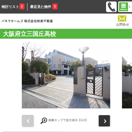
0
0
検討リスト
最近見た物件
お問合せ
大阪府立三国丘高校
前
次
画像タップで拡大表示【
1
/2】