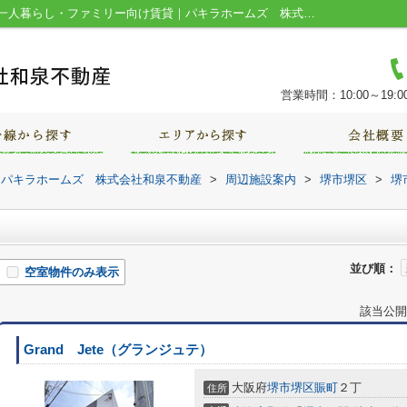
堺市立安井小学校周辺の物件一覧｜堺市の一人暮らし・ファミリー向け賃貸｜パキラホームズ 株式会社和泉不動産
営業時間：10:00～19:0
｜パキラホームズ 株式会社和泉不動産
>
周辺施設案内
>
堺市堺区
>
堺
並び順：
空室物件のみ表示
該当公開
Grand Jete（グランジュテ）
大阪府
堺市堺区
賑町
２丁
住所