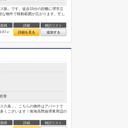
ス賑」です。徒歩15分の距離に堺市立
能な物件で移動範囲が広がります。忙し
面積
詳細
検討リスト
9.87㎡
詳細を見る
追加する
鉄骨
ス六条」。こちらの物件はアパートで
多くございます！南海高野線堺東周辺の
面積
詳細
検討リスト