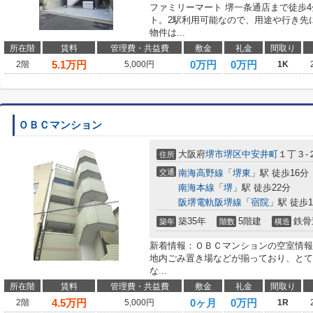
ファミリーマート 堺一条通店まで徒歩
ト。2駅利用可能なので、用途や行き先
物件は...
所在階
賃料
管理費・共益費
敷金
礼金
間取り
5.1
万円
0万円
0万円
2階
5,000円
1K
ＯＢＣマンション
大阪府
堺市堺区
中安井町
１丁３-
住所
交通
南海高野線
「
堺東
」駅 徒歩16分
南海本線
「
堺
」駅 徒歩22分
阪堺電軌阪堺線
「
宿院
」駅 徒歩1
築35年
5階建
鉄骨
築年
階数
構造
新着情報：ＯＢＣマンションの空室情報
地内ごみ置き場などが揃っており、とて
な...
所在階
賃料
管理費・共益費
敷金
礼金
間取り
4.5
万円
0ヶ月
0万円
2階
5,000円
1R