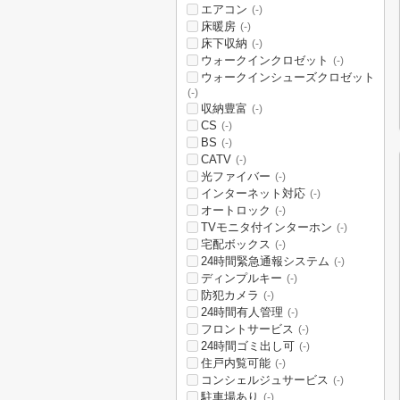
エアコン
(-)
床暖房
(-)
床下収納
(-)
ウォークインクロゼット
(-)
ウォークインシューズクロゼット
(-)
収納豊富
(-)
CS
(-)
BS
(-)
CATV
(-)
光ファイバー
(-)
インターネット対応
(-)
オートロック
(-)
TVモニタ付インターホン
(-)
宅配ボックス
(-)
24時間緊急通報システム
(-)
ディンプルキー
(-)
防犯カメラ
(-)
24時間有人管理
(-)
フロントサービス
(-)
24時間ゴミ出し可
(-)
住戸内覧可能
(-)
コンシェルジュサービス
(-)
駐車場あり
(-)