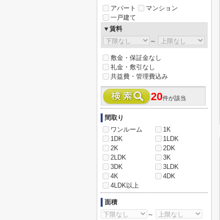
アパート
マンション
一戸建て
▼賃料
～
敷金・保証金なし
礼金・敷引なし
共益費・管理費込み
20
件が該当
間取り
ワンルーム
1K
1DK
1LDK
2K
2DK
2LDK
3K
3DK
3LDK
4K
4DK
4LDK以上
面積
～