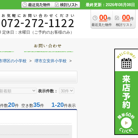
最終更新：2026年08月08日
00
00
件
件
最近見た物件
検討リスト
0
定休日：水曜日（ご予約のお客様のみ）
市堺区の小学校
>
堺市立安井小学校
>
表示件数：
20
35
1-20
件数
件 空き数
件
件表示