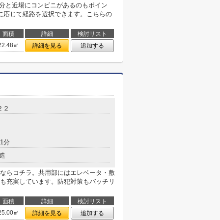
4分と近場にコンビニがあるのもポイン
に応じて経路を選択できます。こちらの
面積
詳細
検討リスト
22.48㎡
詳細を見る
追加する
２２
1分
造
ならコチラ。共用部にはエレベータ・敷
も充実しています。防犯対策もバッチリ
面積
詳細
検討リスト
25.00㎡
詳細を見る
追加する