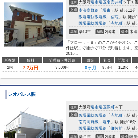
大阪府
堺市堺区
南安井町
５丁１
住所
交通
南海高野線
「
堺東
」駅 徒歩12分
阪堺電軌阪堺線
「
宿院
」駅 徒歩1
阪堺電軌阪堺線
「
寺地町
」駅 徒
築10年
2階建
木造
築年
階数
構造
「フローラ・８」のここがイチオシ。こ
件は駅まで徒歩で11分で到着します。
2015...
所在階
賃料
管理費・共益費
敷金
礼金
間取り
7.2
万円
0ヶ月
2階
3,500円
9万円
1LDK
4
レオパレス賑
大阪府
堺市堺区
賑町
４丁
住所
交通
阪堺電軌阪堺線
「
寺地町
」駅 徒
南海高野線
「
堺東
」駅 徒歩16分
阪堺電軌阪堺線
「
御陵前
」駅 徒
築21年
2階建
軽量
築年
階数
構造