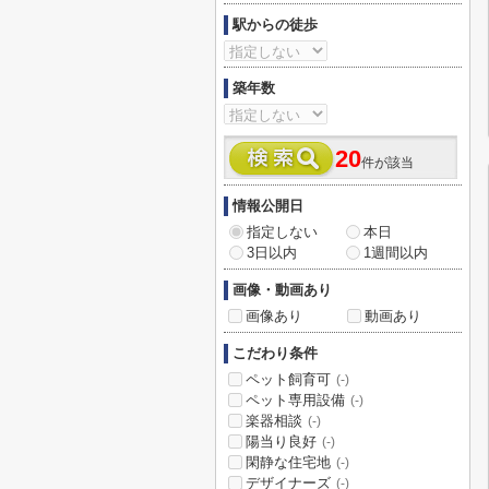
駅からの徒歩
築年数
20
件が該当
情報公開日
指定しない
本日
3日以内
1週間以内
画像・動画あり
画像あり
動画あり
こだわり条件
ペット飼育可
(-)
ペット専用設備
(-)
楽器相談
(-)
陽当り良好
(-)
閑静な住宅地
(-)
デザイナーズ
(-)