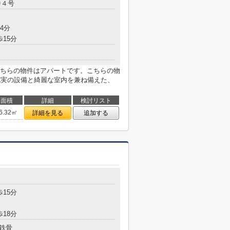
番４号
4分
歩15分
ちらの物件はアパートです。こちらの物
充実の設備と綺麗な室内を兼ね備えた、
面積
詳細
検討リスト
6.32㎡
詳細を見る
追加する
歩15分
歩18分
鉄骨