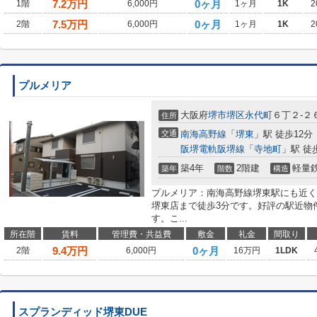
7.2
万円
0ヶ月
1階
6,000円
1ヶ月
1K
2
7.5
万円
0ヶ月
2階
6,000円
1ヶ月
1K
2
プルメリア
大阪府
堺市堺区
永代町
６丁２-２
住所
交通
南海高野線
「
堺東
」駅 徒歩12分
阪堺電軌阪堺線
「
寺地町
」駅 徒
築4年
2階建
軽量
築年
階数
構造
プルメリア：南海高野線堺東駅にも近く
堺東店まで徒歩3分です。好評の駅近物
す。こ...
所在階
賃料
管理費・共益費
敷金
礼金
間取り
9.4
万円
0ヶ月
2階
6,000円
16万円
1LDK
スプランディッド堺東DUE