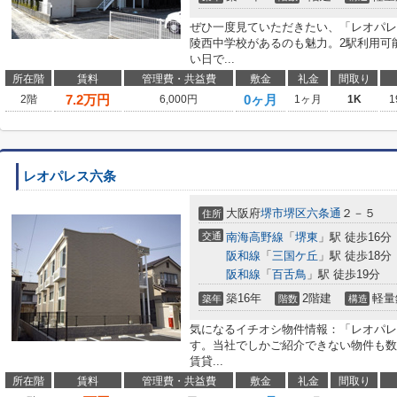
ぜひ一度見ていただきたい、「レオパレ
陵西中学校があるのも魅力。2駅利用可
い日で...
所在階
賃料
管理費・共益費
敷金
礼金
間取り
7.2
万円
0ヶ月
2階
6,000円
1ヶ月
1K
1
レオパレス六条
大阪府
堺市堺区
六条通
２－５
住所
交通
南海高野線
「
堺東
」駅 徒歩16分
阪和線
「
三国ケ丘
」駅 徒歩18分
阪和線
「
百舌鳥
」駅 徒歩19分
築16年
2階建
軽量
築年
階数
構造
気になるイチオシ物件情報：「レオパレ
す。当社でしかご紹介できない物件も数
賃貸...
所在階
賃料
管理費・共益費
敷金
礼金
間取り