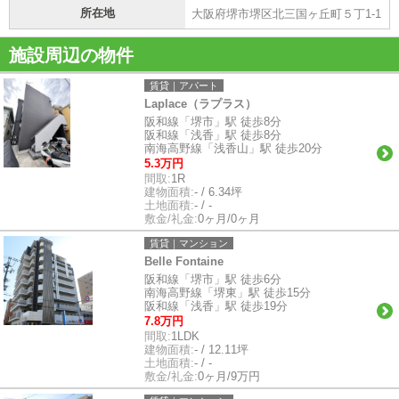
所在地
大阪府堺市堺区北三国ヶ丘町５丁1-1
施設周辺の物件
賃貸｜アパート
Laplace（ラプラス）
阪和線「堺市」駅 徒歩8分
阪和線「浅香」駅 徒歩8分
南海高野線「浅香山」駅 徒歩20分
5.3万円
間取:
1R
建物面積:
- / 6.34坪
土地面積:
- / -
敷金/礼金:
0ヶ月/0ヶ月
賃貸｜マンション
Belle Fontaine
阪和線「堺市」駅 徒歩6分
南海高野線「堺東」駅 徒歩15分
阪和線「浅香」駅 徒歩19分
7.8万円
間取:
1LDK
建物面積:
- / 12.11坪
土地面積:
- / -
敷金/礼金:
0ヶ月/9万円