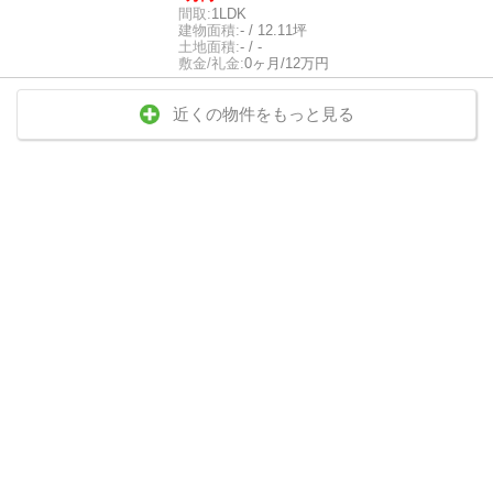
間取:
1LDK
建物面積:
- / 12.11坪
土地面積:
- / -
敷金/礼金:
0ヶ月/12万円
近くの物件をもっと見る