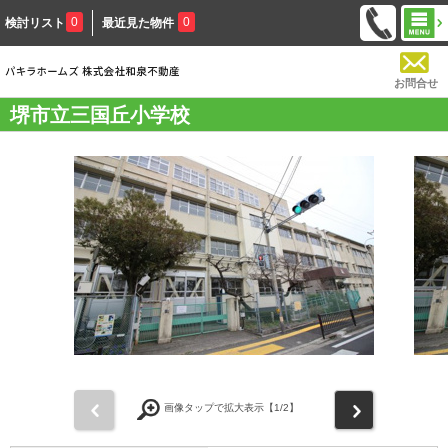
0
0
検討リスト
最近見た物件
お問合せ
堺市立三国丘小学校
前
次
画像タップで拡大表示【
1
/2】