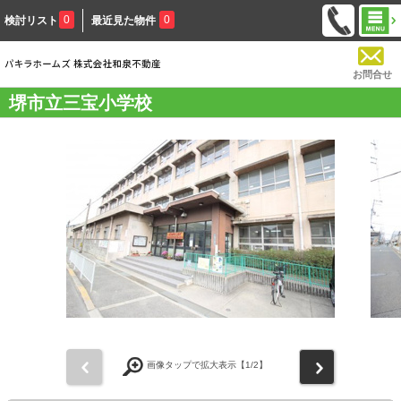
0
0
検討リスト
最近見た物件
お問合せ
堺市立三宝小学校
前
次
画像タップで拡大表示【
1
/2】