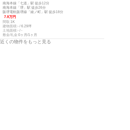
南海本線「七道」駅 徒歩12分
南海本線「堺」駅 徒歩26分
阪堺電軌阪堺線「綾ノ町」駅 徒歩18分
7.9万円
間取:
1K
建物面積:
- / 6.29坪
土地面積:
- / -
敷金/礼金:
0ヶ月/1ヶ月
近くの物件をもっと見る