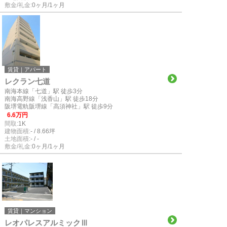
敷金/礼金:
0ヶ月/1ヶ月
賃貸｜アパート
レクラン七道
南海本線「七道」駅 徒歩3分
南海高野線「浅香山」駅 徒歩18分
阪堺電軌阪堺線「高須神社」駅 徒歩9分
6.6万円
間取:
1K
建物面積:
- / 8.66坪
土地面積:
- / -
敷金/礼金:
0ヶ月/1ヶ月
賃貸｜マンション
レオパレスアルミックⅢ