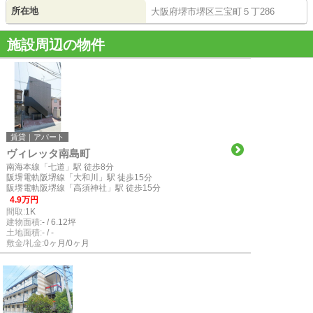
所在地
大阪府堺市堺区三宝町５丁286
施設周辺の物件
賃貸｜アパート
ヴィレッタ南島町
南海本線「七道」駅 徒歩8分
阪堺電軌阪堺線「大和川」駅 徒歩15分
阪堺電軌阪堺線「高須神社」駅 徒歩15分
4.9万円
間取:
1K
建物面積:
- / 6.12坪
土地面積:
- / -
敷金/礼金:
0ヶ月/0ヶ月